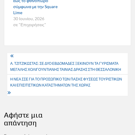
έως το φθινόπωρο
σύμφωνα με την Square
Lime
30 Ιουνίου, 2026
σε "Επιχειρήσεις"
Πλοήγηση
Α. ΤΖΙΤΖΙΚΩΣΤΑΣ: ΣΕ ΔΥΟ ΕΒΔΟΜΑΔΕΣ ΞΕΚΙΝΟΥΝ ΤΑ ΓΥΡΙΣΜΑΤΑ
άρθρων
ΜΕΓΑΛΗΣ ΧΟΛΙΓΟΥΝΤΙΑΝΗΣ ΤΑΙΝΙΑΣ ΔΡΑΣΗΣ ΣΤΗ ΘΕΣΣΑΛΟΝΙΚΗ
Η ΝΕΑ ΣΣΕ ΓΙΑ ΤΟ ΠΡΟΣΩΠΙΚΟ ΤΩΝ ΠΑΣΗΣ ΦΥΣΕΩΣ ΤΟΥΡΙΣΤΙΚΩΝ
ΚΑΙ ΕΠΙΣΙΤΙΣΤΙΚΩΝ ΚΑΤΑΣΤΗΜΑΤΩΝ ΤΗΣ ΧΩΡΑΣ
Αφήστε μια
απάντηση