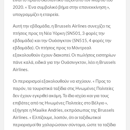
2020. « Ένα συμβολικό βήμα στην επανεκκίνηση »,
υπογραμμίζει η εταιρεία.
Αυτή την εβδομάδα, η Brussels Airlines συνεχίζει τις
πτήσεις προς τη Νέα Υόρκη (SN501, 3 φορές την
εβδομάδα) και την Ουάσιγκτον (SN515, 4 φορές την
εβδομάδα). Οι πτήσεις προς το Μόντρεαλ
εξακολουθούν έχουν διακοπεί. Οι πωλήσεις εισιτηρίων
πάνε καλά, ειδικά για την Ουάσινγκτον, λέει η Brussels
Airlines.
Οι περιορισμοί εξακολουθούν να ισχύουν. « Προς το
παρόν, τα τουριστικά ταξίδια στις Ηνωμένες Πολιτείες
δεν έχουν εγκριθεί ακόμη. Το ίδιο ισχύει και για τους
επιβάτες από τις Ηνωμένες Πολιτείες στο Βέλγιο »,
εξήγησε η Maaike Andries, εκπρόσωπος της Brussels
Airlines. « Ελπίζουμε, λοιπόν, ότι οι ταξιδιωτικοί
περιορισμοί θα χαλαρώσουν σύντομα, ώστε τα ταξίδια