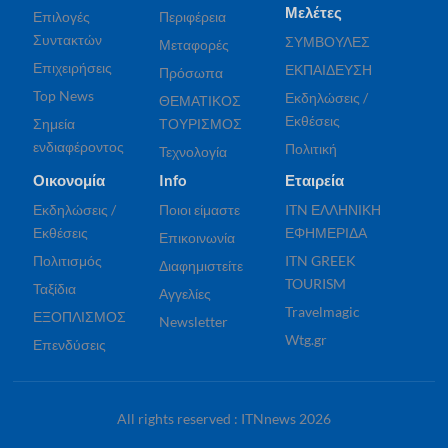
Μελέτες
Επιλογές
Περιφέρεια
Συντακτών
ΣΥΜΒΟΥΛΕΣ
Μεταφορές
Επιχειρήσεις
ΕΚΠΑΙΔΕΥΣΗ
Πρόσωπα
Top News
Εκδηλώσεις /
ΘΕΜΑΤΙΚΟΣ
Εκθέσεις
Σημεία
ΤΟΥΡΙΣΜΟΣ
ενδιαφέροντος
Πολιτική
Τεχνολογία
Οικονομία
Info
Εταιρεία
Εκδηλώσεις /
Ποιοι είμαστε
ITN ΕΛΛΗΝΙΚΗ
Εκθέσεις
ΕΦΗΜΕΡΙΔΑ
Επικοινωνία
Πολιτισμός
ITN GREEK
Διαφημιστείτε
TOURISM
Ταξίδια
Αγγελίες
Travelmagic
ΕΞΟΠΛΙΣΜΟΣ
Newsletter
Wtg.gr
Επενδύσεις
All rights reserved : ITNnews 2026