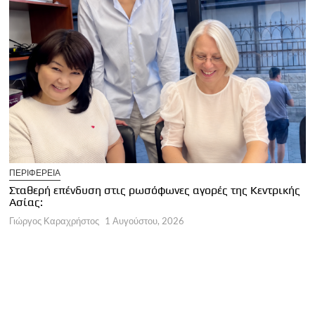
U
ΠΕΡΙΦΕΡΕΙΑ
Κ
Σταθερή επένδυση στις ρωσόφωνες αγορές της Κεντρικής
φ
Ασίας:
Γ
Γιώργος Καραχρήστος
1 Αυγούστου, 2026