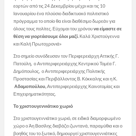
εορτών από τις 24 Δεκεμβρίου μέχρι και τις 10
Ιανουαρίου ένα πλούσιο διαδικτυακό πολιτιστικό
πρόγραμμα το οποίο θα είναι διαθέσιμο δωρεάν για
όλους τους πολίτες. Εύχομαι του χρόνου
να είμαστε σε
θέση να γιορτάσουμε όλοι μαζί.
Καλά Χριστούγεννα
και Καλή Πρωτοχρονιά»
Στο σημείο συνόδευσαν τον Περιφερειάρχη Αττικής Γ.
Πατούλη, ο Αντιπεριφερειάρχης Κεντρικού Τομέα Γ.
Δημόπουλος, ο Αντιπεριφερειάρχης Πολιτικής
Προστασίας και Περιβάλλοντος Β. Κόκκαλης και η Κ.
Αδαμοπούλου,
Αντιπεριφερειάρχης Καινοτομίας και
Επιχειρηματικότητας.
Το χριστουγεννιάτικο χωριό
Στο χριστουγεννιάτικο χωριό, σε ειδικά διαμορφωμένο
χώρο ο Άη Βασίλης διαβάζει ζωντανά, παραμύθια και ο
βοηθός του το ξωτικό, δημιουργεί χριστουγεννιάτικες