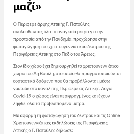
μαζί»
Ο Περιφερειάρχης Αττικής Γ. Πατούλης,
ακολουθώντας όλα τα αναγκαία μέτρα για την
προστασία από την Πανδημία, προχώρησε στην
φωταγώγηση του χριστουγεννιάτικου δέντρου της
Περιφέρειας Αττικής στο Πεδίο του Άρεως.
Στον ίδιο χώρο έχει δημιουργηθεί το χριστουγεννιάτικο
χωριό του Άη Βασίλη, στο οποίο θα πραγματοποιούνται
εορταστικά δρόμενα που θα προβάλλονται, μέσω
youtube στο κανάλι της Περιφέρειας Αττικής. Λόγω
Covid-19 ο χώρος είναι περιφραγμένος και έχουν
ληφθεί όλα τα προβλεπόμενα μέτρα.
Με αφορμή τη φωταγώγηση του δέντρου και τις Online
Χριστουγεννιάτικες εκδηλώσεις της Περιφέρειας
Αττικής ο Γ. Πατούλης δήλωσε: