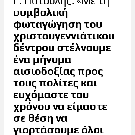
Γ. Πατούλης: «Με τη
σ
υμβολική
φωταγώγηση του
χριστουγεννιάτικου
δέντρου στέλνουμε
ένα μήνυμα
αισιοδοξίας προς
τους πολίτες και
ευχόμαστε του
χρόνου να είμαστε
σε θέση να
γιορτάσουμε όλοι