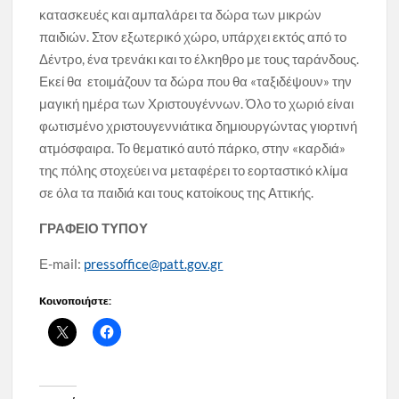
κατασκευές και αμπαλάρει τα δώρα των μικρών
παιδιών. Στον εξωτερικό χώρο, υπάρχει εκτός από το
Δέντρο, ένα τρενάκι και το έλκηθρο με τους ταράνδους.
Εκεί θα ετοιμάζουν τα δώρα που θα «ταξιδέψουν» την
μαγική ημέρα των Χριστουγέννων. Όλο το χωριό είναι
φωτισμένο χριστουγεννιάτικα δημιουργώντας γιορτινή
ατμόσφαιρα. Το θεματικό αυτό πάρκο, στην «καρδιά»
της πόλης στοχεύει να μεταφέρει το εορταστικό κλίμα
σε όλα τα παιδιά και τους κατοίκους της Αττικής.
ΓΡΑΦΕΙΟ ΤΥΠΟΥ
Ε-mail:
pressoffice@patt.gov.gr
Κοινοποιήστε: