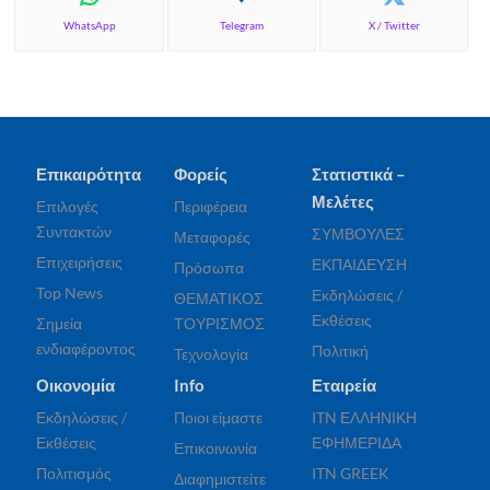
WhatsApp
Telegram
X / Twitter
Επικαιρότητα
Φορείς
Στατιστικά –
Μελέτες
Επιλογές
Περιφέρεια
Συντακτών
ΣΥΜΒΟΥΛΕΣ
Μεταφορές
Επιχειρήσεις
ΕΚΠΑΙΔΕΥΣΗ
Πρόσωπα
Top News
Εκδηλώσεις /
ΘΕΜΑΤΙΚΟΣ
Εκθέσεις
Σημεία
ΤΟΥΡΙΣΜΟΣ
ενδιαφέροντος
Πολιτική
Τεχνολογία
Οικονομία
Info
Εταιρεία
Εκδηλώσεις /
Ποιοι είμαστε
ITN ΕΛΛΗΝΙΚΗ
Εκθέσεις
ΕΦΗΜΕΡΙΔΑ
Επικοινωνία
Πολιτισμός
ITN GREEK
Διαφημιστείτε