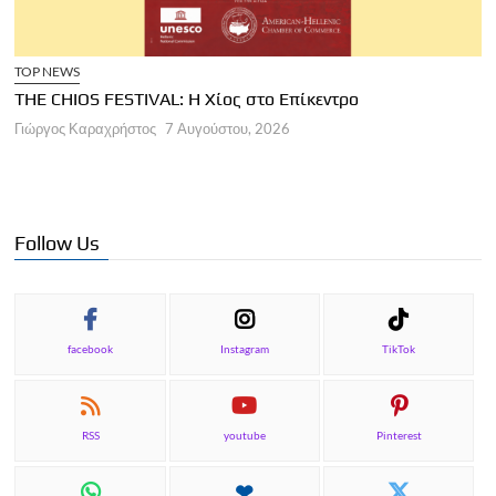
TOP NEWS
THE CHIOS FESTIVAL: Η Χίος στο Επίκεντρο
Α
Γιώργος Καραχρήστος
7 Αυγούστου, 2026
Π
Γ
Follow Us
facebook
Instagram
TikTok
RSS
youtube
Pinterest