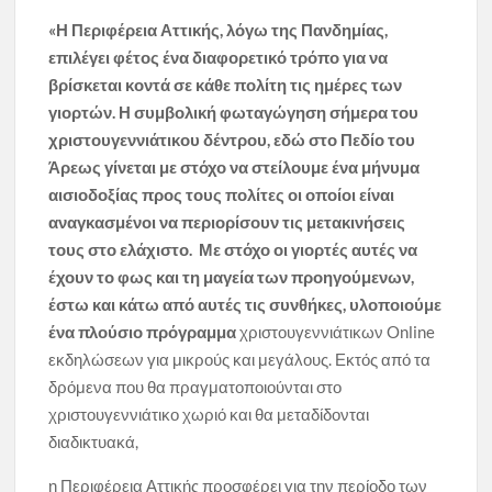
«Η Περιφέρεια Αττικής, λόγω της Πανδημίας,
επιλέγει φέτος ένα διαφορετικό τρόπο για να
βρίσκεται κοντά σε κάθε πολίτη τις ημέρες των
γιορτών. Η συμβολική φωταγώγηση σήμερα του
χριστουγεννιάτικου δέντρου, εδώ στο Πεδίο του
Άρεως γίνεται με στόχο να στείλουμε ένα μήνυμα
αισιοδοξίας προς τους πολίτες οι οποίοι είναι
αναγκασμένοι να περιορίσουν τις μετακινήσεις
τους στο ελάχιστο. Με στόχο οι γιορτές αυτές να
έχουν το φως και τη μαγεία των προηγούμενων,
έστω και κάτω από αυτές τις συνθήκες, υλοποιούμε
ένα πλούσιο πρόγραμμα
χριστουγεννιάτικων Online
εκδηλώσεων για μικρούς και μεγάλους. Εκτός από τα
δρόμενα που θα πραγματοποιούνται στο
χριστουγεννιάτικο χωριό και θα μεταδίδονται
διαδικτυακά,
η Περιφέρεια Αττικής προσφέρει για την περίοδο των