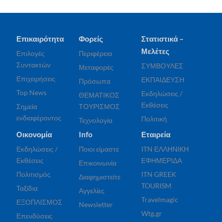
Επικαιρότητα
Φορείς
Στατιστικά –
Μελέτες
Επιλογές
Περιφέρεια
Συντακτών
ΣΥΜΒΟΥΛΕΣ
Μεταφορές
Επιχειρήσεις
ΕΚΠΑΙΔΕΥΣΗ
Πρόσωπα
Top News
Εκδηλώσεις /
ΘΕΜΑΤΙΚΟΣ
Εκθέσεις
Σημεία
ΤΟΥΡΙΣΜΟΣ
ενδιαφέροντος
Πολιτική
Τεχνολογία
Οικονομία
Info
Εταιρεία
Εκδηλώσεις /
Ποιοι είμαστε
ITN ΕΛΛΗΝΙΚΗ
Εκθέσεις
ΕΦΗΜΕΡΙΔΑ
Επικοινωνία
Πολιτισμός
ITN GREEK
Διαφημιστείτε
TOURISM
Ταξίδια
Αγγελίες
Travelmagic
ΕΞΟΠΛΙΣΜΟΣ
Newsletter
Wtg.gr
Επενδύσεις