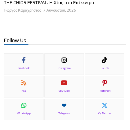
THE CHIOS FESTIVAL: Η Χίος στο Επίκεντρο
Α
Γιώργος Καραχρήστος
7 Αυγούστου, 2026
Π
Γ
Follow Us
facebook
Instagram
TikTok
RSS
youtube
Pinterest
WhatsApp
Telegram
X / Twitter