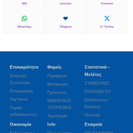
RSS
youtube
Pinterest
WhatsApp
Telegram
X / Twitter
Επικαιρότητα
Φορείς
Στατιστικά –
Μελέτες
Επιλογές
Περιφέρεια
Συντακτών
ΣΥΜΒΟΥΛΕΣ
Μεταφορές
Επιχειρήσεις
ΕΚΠΑΙΔΕΥΣΗ
Πρόσωπα
Top News
Εκδηλώσεις /
ΘΕΜΑΤΙΚΟΣ
Εκθέσεις
Σημεία
ΤΟΥΡΙΣΜΟΣ
ενδιαφέροντος
Πολιτική
Τεχνολογία
Οικονομία
Info
Εταιρεία
Εκδηλώσεις /
Ποιοι είμαστε
ITN ΕΛΛΗΝΙΚΗ