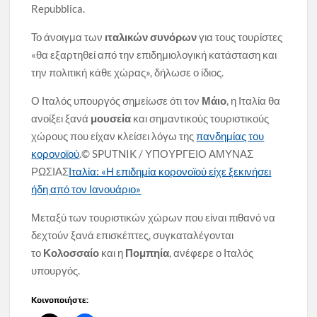
Repubblica.
Το άνοιγμα των
ιταλικών συνόρων
για τους τουρίστες
«θα εξαρτηθεί από την επιδημιολογική κατάσταση και
την πολιτική κάθε χώρας», δήλωσε ο ίδιος.
Ο Ιταλός υπουργός σημείωσε ότι τον
Μάιο
, η Ιταλία θα
ανοίξει ξανά
μουσεία
και σημαντικούς τουριστικούς
χώρους που είχαν κλείσει λόγω της
πανδημίας του
κορονοϊού
.
© SPUTNIK / ΥΠΟΥΡΓΕΙΟ ΑΜΥΝΑΣ
ΡΩΣΙΑΣ
Ιταλία: «Η επιδημία κορονοϊού είχε ξεκινήσει
ήδη από τον Ιανουάριο»
Μεταξύ των τουριστικών χώρων που είναι πιθανό να
δεχτούν ξανά επισκέπτες, συγκαταλέγονται
το
Κολοσσαίο
και η
Πομπηία
, ανέφερε ο Ιταλός
υπουργός.
Κοινοποιήστε: