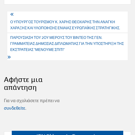
Πλοήγηση
Ο ΥΠΟΥΡΓΟΣ ΤΟΥΡΙΣΜΟΥ Κ. ΧΑΡΗΣ ΘΕΟΧΑΡΗΣ ΤΗΝ ΑΝΑΓΚΗ
άρθρων
ΧΑΡΑΞΗΣ ΚΑΙ ΥΛΟΠΟΙΗΣΗΣ ΕΝΙΑΙΑΣ ΕΥΡΩΠΑΪΚΗΣ ΣΤΡΑΤΗΓΙΚΗΣ.
ΠΑΡΟΥΣΙΑΣΗ ΤΟΥ 2ΟΥ ΜΕΡΟΥΣ ΤΟΥ ΒΙΝΤΕΟ ΤΗΣ ΓΕΝ.
ΓΡΑΜΜΑΤΕΙΑΣ ΔΗΜΟΣΙΑΣ ΔΙΠΛΩΜΑΤΙΑΣ ΓΙΑ ΤΗΝ ΥΠΟΣΤΗΡΙΞΗ ΤΗΣ
ΕΚΣΤΡΑΤΕΙΑΣ “ΜΕΝΟΥΜΕ ΣΠΙΤΙ”
Αφήστε μια
απάντηση
Για να σχολιάσετε πρέπει να
συνδεθείτε
.