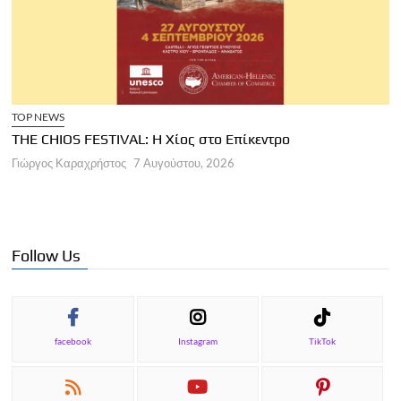
TOP NEWS
THE CHIOS FESTIVAL: Η Χίος στο Επίκεντρο
Α
Γιώργος Καραχρήστος
7 Αυγούστου, 2026
Π
Γ
Follow Us
facebook
Instagram
TikTok