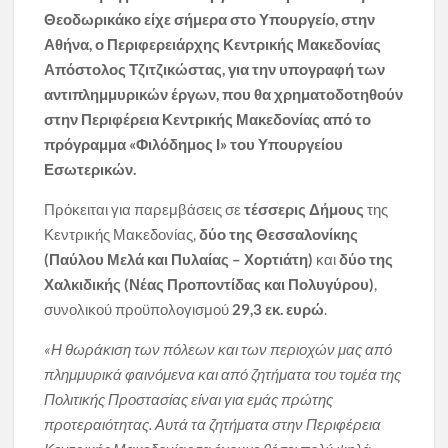
Θεοδωρικάκο είχε σήμερα στο Υπουργείο, στην
Αθήνα, ο Περιφερειάρχης Κεντρικής Μακεδονίας
Απόστολος Τζιτζικώστας, για την υπογραφή των
αντιπλημμυρικών έργων, που θα χρηματοδοτηθούν
στην Περιφέρεια Κεντρικής Μακεδονίας από το
πρόγραμμα «Φιλόδημος Ι» του Υπουργείου
Εσωτερικών.
Πρόκειται για παρεμβάσεις σε
τέσσερις Δήμους
της
Κεντρικής Μακεδονίας,
δύο της Θεσσαλονίκης
(Παύλου Μελά και Πυλαίας – Χορτιάτη)
και
δύο της
Χαλκιδικής (Νέας Προποντίδας και Πολυγύρου)
,
συνολικού προϋπολογισμού
29,3 εκ. ευρώ
.
«Η θωράκιση των πόλεων και των περιοχών μας από
πλημμυρικά φαινόμενα και από ζητήματα του τομέα της
Πολιτικής Προστασίας είναι για εμάς πρώτης
προτεραιότητας. Αυτά τα ζητήματα στην Περιφέρεια