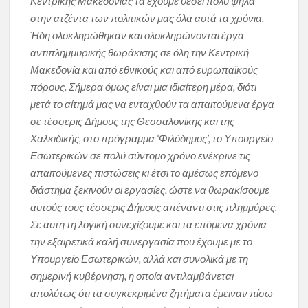
Κεντρικής Μακεδονίας τα έχουμε θέσει πολύ ψηλά
στην ατζέντα των πολιτικών μας όλα αυτά τα χρόνια.
Ήδη ολοκληρώθηκαν και ολοκληρώνονται έργα
αντιπλημμυρικής θωράκισης σε όλη την Κεντρική
Μακεδονία και από εθνικούς και από ευρωπαϊκούς
πόρους. Σήμερα όμως είναι μια ιδιαίτερη μέρα, διότι
μετά το αίτημά μας να ενταχθούν τα απαιτούμενα έργα
σε τέσσερις Δήμους της Θεσσαλονίκης και της
Χαλκιδικής, στο πρόγραμμα ‘Φιλόδημος’, το Υπουργείο
Εσωτερικών σε πολύ σύντομο χρόνο ενέκρινε τις
απαιτούμενες πιστώσεις κι έτσι το αμέσως επόμενο
διάστημα ξεκινούν οι εργασίες, ώστε να θωρακίσουμε
αυτούς τους τέσσερις Δήμους απέναντι στις πλημμύρες.
Σε αυτή τη λογική συνεχίζουμε και τα επόμενα χρόνια
την εξαιρετικά καλή συνεργασία που έχουμε με το
Υπουργείο Εσωτερικών, αλλά και συνολικά με τη
σημερινή κυβέρνηση, η οποία αντιλαμβάνεται
απολύτως ότι τα συγκεκριμένα ζητήματα έμειναν πίσω