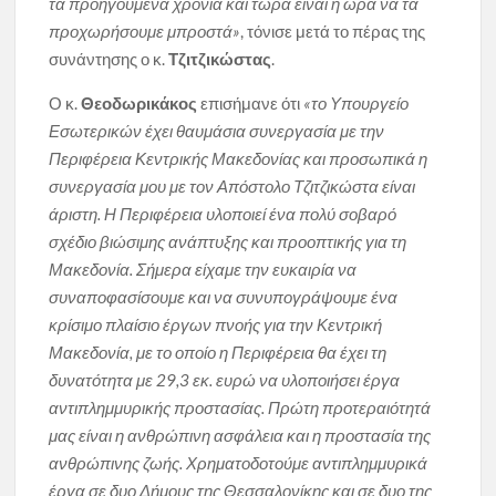
τα προηγούμενα χρόνια και τώρα είναι η ώρα να τα
προχωρήσουμε μπροστά»
, τόνισε μετά το πέρας της
συνάντησης ο κ.
Τζιτζικώστας
.
Ο κ.
Θεοδωρικάκος
επισήμανε ότι
«το Υπουργείο
Εσωτερικών έχει θαυμάσια συνεργασία με την
Περιφέρεια Κεντρικής Μακεδονίας και προσωπικά η
συνεργασία μου με τον Απόστολο Τζιτζικώστα είναι
άριστη. Η Περιφέρεια υλοποιεί ένα πολύ σοβαρό
σχέδιο βιώσιμης ανάπτυξης και προοπτικής για τη
Μακεδονία. Σήμερα είχαμε την ευκαιρία να
συναποφασίσουμε και να συνυπογράψουμε ένα
κρίσιμο πλαίσιο έργων πνοής για την Κεντρική
Μακεδονία, με το οποίο η Περιφέρεια θα έχει τη
δυνατότητα με 29,3 εκ. ευρώ να υλοποιήσει έργα
αντιπλημμυρικής προστασίας. Πρώτη προτεραιότητά
μας είναι η ανθρώπινη ασφάλεια και η προστασία της
ανθρώπινης ζωής. Χρηματοδοτούμε αντιπλημμυρικά
έργα σε δυο Δήμους της Θεσσαλονίκης και σε δυο της