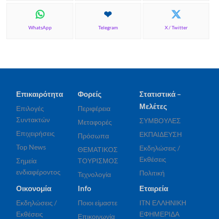
WhatsApp
Telegram
X / Twitter
Επικαιρότητα
Φορείς
Στατιστικά –
Μελέτες
Επιλογές
Περιφέρεια
Συντακτών
ΣΥΜΒΟΥΛΕΣ
Μεταφορές
Επιχειρήσεις
ΕΚΠΑΙΔΕΥΣΗ
Πρόσωπα
Top News
Εκδηλώσεις /
ΘΕΜΑΤΙΚΟΣ
Εκθέσεις
Σημεία
ΤΟΥΡΙΣΜΟΣ
ενδιαφέροντος
Πολιτική
Τεχνολογία
Οικονομία
Info
Εταιρεία
Εκδηλώσεις /
Ποιοι είμαστε
ITN ΕΛΛΗΝΙΚΗ
Εκθέσεις
ΕΦΗΜΕΡΙΔΑ
Επικοινωνία