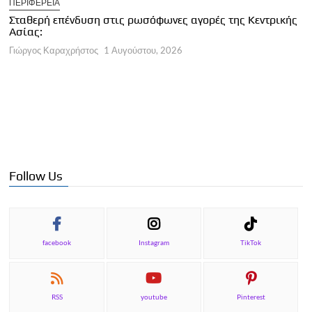
ΠΕΡΙΦΕΡΕΙΑ
Κ
Σταθερή επένδυση στις ρωσόφωνες αγορές της Κεντρικής
φ
Ασίας:
Γ
Γιώργος Καραχρήστος
1 Αυγούστου, 2026
Follow Us
facebook
Instagram
TikTok
RSS
youtube
Pinterest