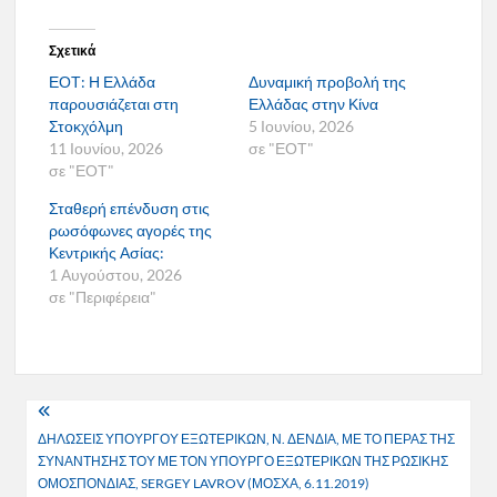
Σχετικά
ΕΟΤ: Η Ελλάδα
Δυναμική προβολή της
παρουσιάζεται στη
Ελλάδας στην Κίνα
Στοκχόλμη
5 Ιουνίου, 2026
11 Ιουνίου, 2026
σε "ΕΟΤ"
σε "ΕΟΤ"
Σταθερή επένδυση στις
ρωσόφωνες αγορές της
Κεντρικής Ασίας:
1 Αυγούστου, 2026
σε "Περιφέρεια"
Πλοήγηση
ΔΗΛΩΣΕΙΣ ΥΠΟΥΡΓΟΥ ΕΞΩΤΕΡΙΚΩΝ, Ν. ΔΕΝΔΙΑ, ΜΕ ΤΟ ΠΕΡΑΣ ΤΗΣ
άρθρων
ΣΥΝΑΝΤΗΣΗΣ ΤΟΥ ΜΕ ΤΟΝ ΥΠΟΥΡΓΟ ΕΞΩΤΕΡΙΚΩΝ ΤΗΣ ΡΩΣΙΚΗΣ
ΟΜΟΣΠΟΝΔΙΑΣ, SERGEY LAVROV (ΜΟΣΧΑ, 6.11.2019)