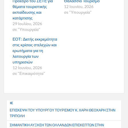
Πρόεδρο του ΣΕΤΕ για
Θαλάσσιο Τουρισμό
θέματα τουριστικής
12 Ιουνίου, 2026
εκπαίδευσης και
σε "Υπουργεία"
κατάρτισης
29 Ιουλίου, 2026
σε "Υπουργεία"
ΕΟΤ: Διετής εκκρεμότητα
στις κρίσεις στελεχών και
ερωτήματα για τη
λειτουργία των
υπηρεσιών
12 Ιουνίου, 2026
σε "Επικαιρότητα"
Πλοήγηση
ΕΠΙΣΚΕΨΗ ΤΟΥ ΥΠΟΥΡΓΟΥ ΤΟΥΡΙΣΜΟΥ Κ. ΧΑΡΗ ΘΕΟΧΑΡΗ ΣΤΗΝ
άρθρων
ΤΡΙΠΟΛΗ
ΣΗΜΑΝΤΙΚΗ ΑΥΞΗΣΗ ΤΩΝ ΟΛΛΑΝΔΩΝ ΕΠΙΣΚΕΠΤΩΝ ΣΤΗΝ