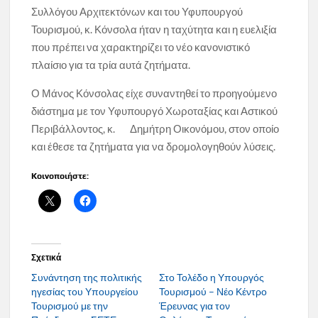
Συλλόγου Αρχιτεκτόνων και του Υφυπουργού
Τουρισμού, κ. Κόνσολα ήταν η ταχύτητα και η ευελιξία
που πρέπει να χαρακτηρίζει το νέο κανονιστικό
πλαίσιο για τα τρία αυτά ζητήματα.
Ο Μάνος Κόνσολας είχε συναντηθεί το προηγούμενο
διάστημα με τον Υφυπουργό Χωροταξίας και Αστικού
Περιβάλλοντος, κ. Δημήτρη Οικονόμου, στον οποίο
και έθεσε τα ζητήματα για να δρομολογηθούν λύσεις.
Κοινοποιήστε:
Σχετικά
Συνάντηση της πολιτικής
Στο Τολέδο η Υπουργός
ηγεσίας του Υπουργείου
Τουρισμού – Νέο Κέντρο
Τουρισμού με την
Έρευνας για τον