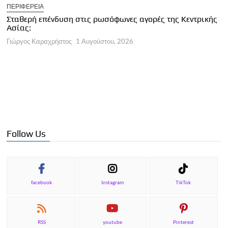
ΠΕΡΙΦΕΡΕΙΑ
Κ
Σταθερή επένδυση στις ρωσόφωνες αγορές της Κεντρικής
φ
Ασίας:
Γ
Γιώργος Καραχρήστος
1 Αυγούστου, 2026
Follow Us
facebook
Instagram
TikTok
RSS
youtube
Pinterest