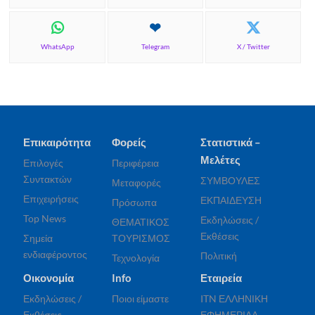
WhatsApp
Telegram
X / Twitter
Επικαιρότητα
Φορείς
Στατιστικά –
Μελέτες
Επιλογές
Περιφέρεια
Συντακτών
ΣΥΜΒΟΥΛΕΣ
Μεταφορές
Επιχειρήσεις
ΕΚΠΑΙΔΕΥΣΗ
Πρόσωπα
Top News
Εκδηλώσεις /
ΘΕΜΑΤΙΚΟΣ
Εκθέσεις
Σημεία
ΤΟΥΡΙΣΜΟΣ
ενδιαφέροντος
Πολιτική
Τεχνολογία
Οικονομία
Info
Εταιρεία
Εκδηλώσεις /
Ποιοι είμαστε
ITN ΕΛΛΗΝΙΚΗ
Εκθέσεις
ΕΦΗΜΕΡΙΔΑ