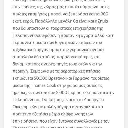
επιχειρήσεις της χώρας μας η οποία σύμφωνα με τις
πρώτες εκτιμήσεις μπορεί να ξεπεράσει και τα 300
εκατ. ευρώ. Παράλληλα μεγάλη θα είναι και η ζημία
που θα υποστούν οι τουριστικές επιχειρήσεις της
Πελοποννήσου εφόσον η Βρετανική αγορά αλλά και η
Γερμανική ( μέσω των θυγατρικών εταιριών του
ταξιδιωτικού οργανισμού στην γερμανική αγορά)
αποτελούν δύο από τις παραδοσιακότερες και
δυναμικότερες αγορές-πηγές τουριστών για την
περιοχή. Σύμφωνα με τις αεροπορικές πτήσεις
εκτιμώνται 50.000 Βρετανοί και Γερμανοί τουρίστες
μέσω της Thomas Cook στην χώρα μας αυτές τις
ημέρες, εκ των οποίων 2.000 περίπου εκτιμώνται στην
Πελοπόννησο. Γνώμη μας είναι ότι το Υπουργείο
Οικονομικών με πολύ γρήγορα αντανακλαστικά
πρέπει να εξετάσει μέτρα ελάφρυνσης των
επιχειρήσεων που είχαν έντονες συναλλαγές με τον