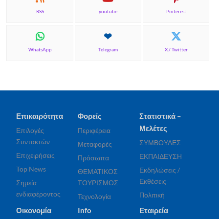
RSS
youtube
Pinterest
WhatsApp
Telegram
X / Twitter
Επικαιρότητα
Φορείς
Στατιστικά –
Μελέτες
Επιλογές
Περιφέρεια
Συντακτών
ΣΥΜΒΟΥΛΕΣ
Μεταφορές
Επιχειρήσεις
ΕΚΠΑΙΔΕΥΣΗ
Πρόσωπα
Top News
Εκδηλώσεις /
ΘΕΜΑΤΙΚΟΣ
Εκθέσεις
Σημεία
ΤΟΥΡΙΣΜΟΣ
ενδιαφέροντος
Πολιτική
Τεχνολογία
Οικονομία
Info
Εταιρεία