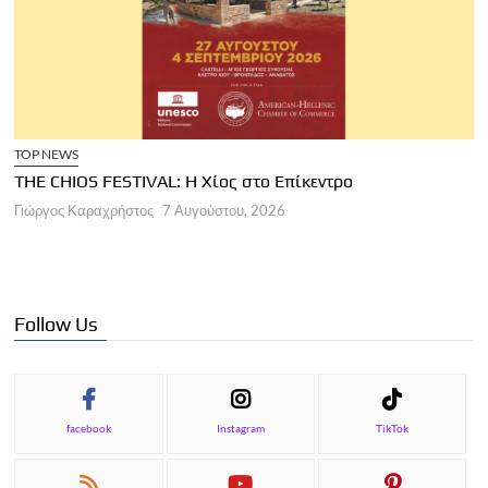
TOP NEWS
THE CHIOS FESTIVAL: Η Χίος στο Επίκεντρο
Α
Γιώργος Καραχρήστος
7 Αυγούστου, 2026
Π
Γ
Follow Us
facebook
Instagram
TikTok