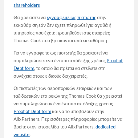
shareholders
Θα χρειαστεί να
εγγραφείτε ως πιστωτής
στην
εκκαθάριση εάν δεν έχετε πληρωθεί για αγαθά ή
υπηρεσίες που έχετε προμηθεύσει στις εταιρείες
Thomas Cook που βρίσκονται υπό εκκαθάριση
Για να εγγραφείτε ως πιστωτής θα χρειαστεί να
συμπληρώσετε ένα έντυπο απόδειξης χρέους
Proof of
Debt form
, το οποίο θα πρέπει να στείλετε στη
συνέχεια στους ειδικούς διαχειριστές.
Οι πιστωτές των αεροπορικών εταιρειών και των
ταξιδιωτικών εταιρειών της Thomas Cook θα χρειαστεί
να συμπληρώσουν ένα έντυπο απόδειξης χρέους
Proof of Debt form
και να το υποβάλουν στην
AlixPartners. Περισσότερες πληροφορίες μπορείτε να
βρείτε στην ιστοσελίδα του AlixPartners.
dedicated
website
.