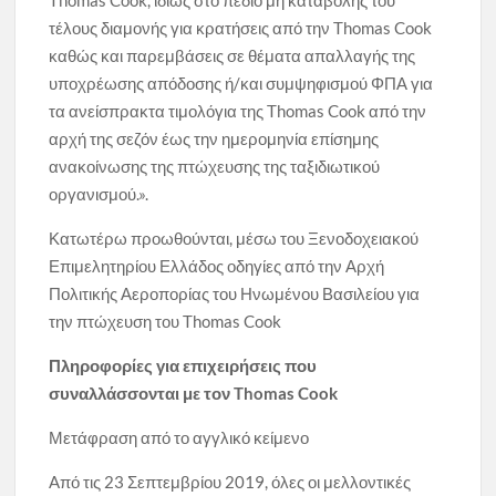
Thomas Cook, ιδίως στο πεδίο μη καταβολής του
τέλους διαμονής για κρατήσεις από την Thomas Cook
καθώς και παρεμβάσεις σε θέματα απαλλαγής της
υποχρέωσης απόδοσης ή/και συμψηφισμού ΦΠΑ για
τα ανείσπρακτα τιμολόγια της Thomas Cook από την
αρχή της σεζόν έως την ημερομηνία επίσημης
ανακοίνωσης της πτώχευσης της ταξιδιωτικού
οργανισμού.».
Κατωτέρω προωθούνται, μέσω του Ξενοδοχειακού
Επιμελητηρίου Ελλάδος οδηγίες από την Αρχή
Πολιτικής Αεροπορίας του Ηνωμένου Βασιλείου για
την πτώχευση του Thomas Cook
Πληροφορίες για επιχειρήσεις που
συναλλάσσονται με τον Thomas Cook
Μετάφραση από το αγγλικό κείμενο
Aπό τις 23 Σεπτεμβρίου 2019, όλες οι μελλοντικές