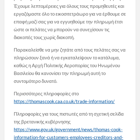
Έχουμε λεπτομέρειες για όλους τους προμηθευτές και
εργαζόμαστε όλο το εικοσιτετράωρο για να έρθουμε σε
επαφή μαζί σας για να εγγυηθούμε την πληρωμή έτσι
ώστε οι πελάτες να μπορούν να συνεχίσουν τις
διακοπές τους χωρίς διακοπή.
Παρακαλείσθε να μην ζητάτε από τους πελάτες σας να
πληρώσουν ξανά ή να εγκαταλείψουν το κατάλυμα,
καθώς η Αρχή Πολιτικής Αεροπορίας του Ηνωμένου
Βασιλείου θα κανονίσει την πληρωμή αυτή το
συντομότερο δυνατό.
Περισσότερες πληροφορίες στο
https://thomascook.caa.co.uk/trade-information/
Πληροφορίες για τους πιστωτές από τη σχετική σελίδα
της βρετανικής κυβέρνησης
https://www.gov.uk/government/news/thomas-cook-
information-for-customers-employees-creditors-and-