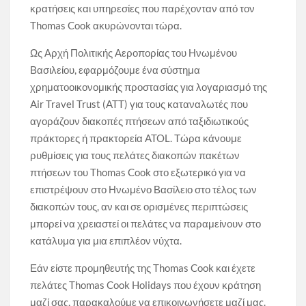
κρατήσεις και υπηρεσίες που παρέχονταν από τον
Thomas Cook ακυρώνονται τώρα.
Ως Αρχή Πολιτικής Αεροπορίας του Ηνωμένου
Βασιλείου, εφαρμόζουμε ένα σύστημα
χρηματοοικονομικής προστασίας για λογαριασμό της
Air Travel Trust (ATT) για τους καταναλωτές που
αγοράζουν διακοπές πτήσεων από ταξιδιωτικούς
πράκτορες ή πρακτορεία ATOL. Τώρα κάνουμε
ρυθμίσεις για τους πελάτες διακοπών πακέτων
πτήσεων του Thomas Cook στο εξωτερικό για να
επιστρέψουν στο Ηνωμένο Βασίλειο στο τέλος των
διακοπών τους, αν και σε ορισμένες περιπτώσεις
μπορεί να χρειαστεί οι πελάτες να παραμείνουν στο
κατάλυμα για μια επιπλέον νύχτα.
Εάν είστε προμηθευτής της Thomas Cook και έχετε
πελάτες Thomas Cook Holidays που έχουν κράτηση
μαζί σας, παρακαλούμε να επικοινωνήσετε μαζί μας.