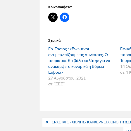
Κοινοποιήστε:
Σχετικά
Γρ. Τάσιος : «Ενωμένοι
Γενικ
αντιμετωπίζουμε τις συνέπειες. Ο
παρου
τουρισμός θα βάλει «πλάτη» για να
Τουρ
ανακάμψει οικονομικά η Βόρεια
14 Οκ
Εύβοια»
σε "
27 Αυγούστου, 2021
σε "ΞΕΕ"
Πλοήγηση
ΕΡΧΕΤΑΙ Ο «ΧΙΟΝΗΣ» ΚΑΙ ΦΕΡΝΕΙ ΧΙΟΝΟΠΤΩΣΕΙ