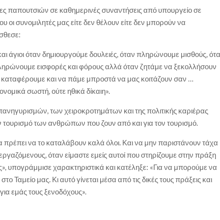
ες παπουτσιών σε καθημερινές συναντήσεις από υπουργείο σε
υ οι συνομιλητές μας είτε δεν θέλουν είτε δεν μπορούν να
όσθεσε:
 και άγιοι όταν δημιουργούμε δουλειές, όταν πληρώνουμε μισθούς, ότ
ληρώνουμε εισφορές και φόρους αλλά όταν ζητάμε να ξεκολλήσουν
α καταφέρουμε και να πάμε μπροστά να μας κοιτάζουν σαν …
κονομικά σωστή, ούτε ηθικά δίκαιη».
ν πανηγυρισμών, των χειροκροτημάτων και της πολιτικής καριέρας
ον τουρισμό των ανθρώπων που ζουν από και για τον τουρισμό.
 πρέπει να το καταλάβουν καλά όλοι. Και να μην παριστάνουν τάχα
ς εργαζόμενους, όταν είμαστε εμείς αυτοί που στηρίζουμε στην πράξη
ας», υπογράμμισε χαρακτηριστικά και κατέληξε: «Για να μπορούμε να
το Ταμείο μας. Κι αυτό γίνεται μέσα από τις δικές τους πράξεις και
για εμάς τους ξενοδόχους».