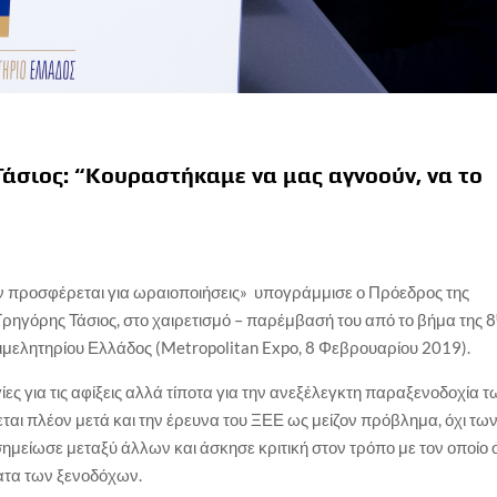
 Τάσιος: “Κουραστήκαμε να μας αγνοούν, να το
δεν προσφέρεται για ωραιοποιήσεις» υπογράμμισε ο Πρόεδρος της
ηγόρης Τάσιος, στο χαιρετισμό – παρέμβασή του από το βήμα της 8
ιμελητηρίου Ελλάδος (Metropolitan Expo, 8 Φεβρουαρίου 2019).
 για τις αφίξεις αλλά τίποτα για την ανεξέλεγκτη παραξενοδοχία τ
ι πλέον μετά και την έρευνα του ΞΕΕ ως μείζον πρόβλημα, όχι τω
 σημείωσε μεταξύ άλλων και άσκησε κριτική στον τρόπο με τον οποίο ο
ματα των ξενοδόχων.