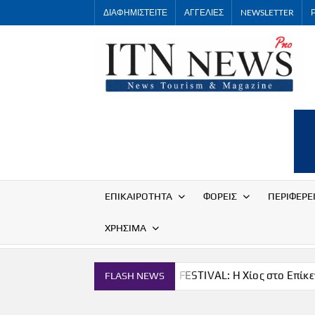
Skip
ΔΙΑΦΗΜΙΣΤΕΙΤΕ
ΑΓΓΕΛΙΕΣ
NEWSLETTER
to
content
ΕΠΙΚΑΙΡΟΤΗΤΑ
ΦΟΡΕΙΣ
ΠΕΡΙΦΕΡΕ
ΧΡΗΣΙΜΑ
νομία
THE CHIOS FESTIVAL: Η Χίος στο Επίκεντρο
FLASH NEWS