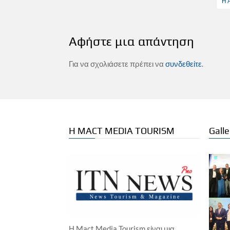
άρθρων
Η 
Αφήστε μια απάντηση
Για να σχολιάσετε πρέπει να
συνδεθείτε
.
Η MACT MEDIA TOURISM
Galle
Η Mact Media Tourism είναι μια