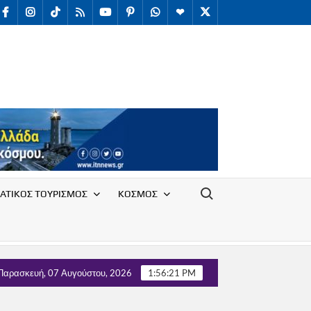
facebook
Instagram
TikTok
RSS
youtube
Pinterest
WhatsApp
Telegram
X
/
Twitter
Search for:
ΑΤΙΚΟΣ ΤΟΥΡΙΣΜΟΣ
ΚΟΣΜΟΣ
λλόγου Υπαλλήλων Ε.Ο.Τ. με τον Τομέα Τουρισμού του κόμματος 
Παρασκευή, 07 Αυγούστου, 2026
1:56:22 PM