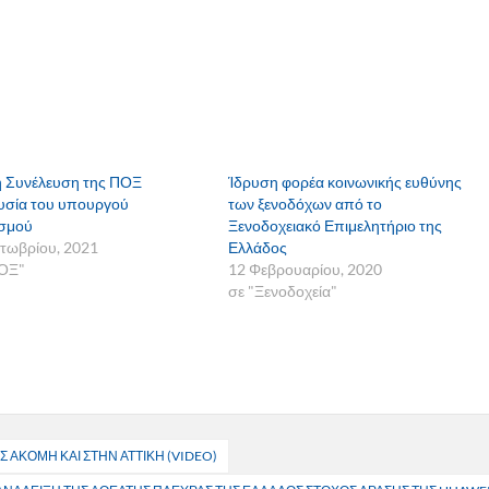
ή Συνέλευση της ΠΟΞ
Ίδρυση φορέα κοινωνικής ευθύνης
σία του υπουργού
των ξενοδόχων από το
ισμού
Ξενοδοχειακό Επιμελητήριο της
τωβρίου, 2021
Ελλάδος
ΠΟΞ"
12 Φεβρουαρίου, 2020
σε "Ξενοδοχεία"
Σ ΑΚΟΜΗ ΚΑΙ ΣΤΗΝ ΑΤΤΙΚΗ (VIDEO)