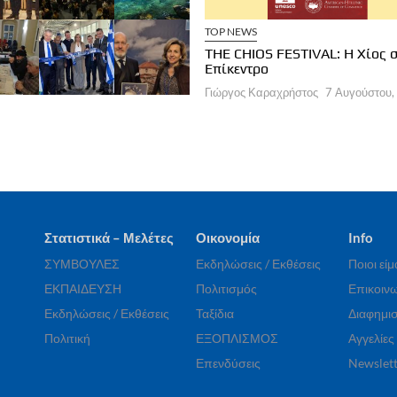
ΧΕΙΡΗΣΕΙΣ
ΞΕΝΟΔΟΧΕΙΑ
TOP NEWS
a Brown Corinthia: Αποδράσεις &
THE CHIOS FESTIVAL: Η Χίος 
στρονομία
Επίκεντρο
ργος Καραχρήστος
7 Αυγούστου, 2026
Γιώργος Καραχρήστος
7 Αυγούστου,
Στατιστικά – Μελέτες
Οικονομία
Info
ΣΥΜΒΟΥΛΕΣ
Εκδηλώσεις / Εκθέσεις
Ποιοι εί
ΕΚΠΑΙΔΕΥΣΗ
Πολιτισμός
Επικοινω
Εκδηλώσεις / Εκθέσεις
Ταξίδια
Διαφημισ
Πολιτική
ΕΞΟΠΛΙΣΜΟΣ
Αγγελίες
Επενδύσεις
Newslett