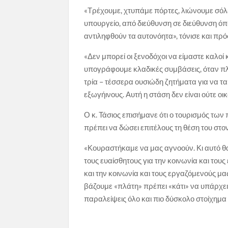
«Τρέχουμε, χτυπάμε πόρτες, λιώνουμε σόλ
υπουργείο, από διεύθυνση σε διεύθυνση όπο
αντιληφθούν τα αυτονόητα», τόνισε και πρ
«Δεν μπορεί οι ξενοδόχοι να είμαστε καλοί
υπογράφουμε κλαδικές συμβάσεις, όταν π
τρία – τέσσερα ουσιώδη ζητήματα για να τ
εξωγήινους. Αυτή η στάση δεν είναι ούτε οι
Ο κ. Τάσιος επισήμανε ότι ο τουρισμός τω
πρέπει να δώσει επιτέλους τη θέση του στ
«Κουραστήκαμε να μας αγνοούν. Κι αυτό θα
τους ευαίσθητους για την κοινωνία και του
και την κοινωνία και τους εργαζόμενούς μ
βάζουμε «πλάτη» πρέπει «κάτι» να υπάρχει σ
παραλείψεις όλο και πιο δύσκολο στοίχημα 