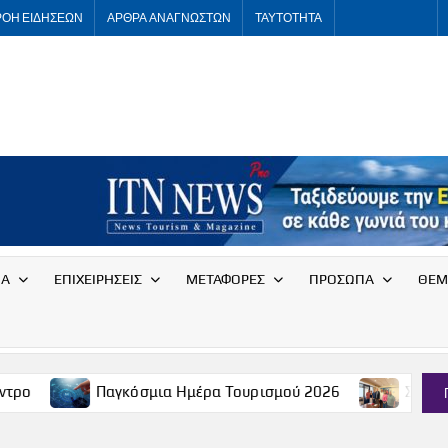
ΡΟΗ ΕΙΔΗΣΕΩΝ
ΑΡΘΡΑ ΑΝΑΓΝΩΣΤΩΝ
ΤΑΥΤΟΤΗΤΑ
ITNNEWS
International
Tourism
News
ΙΑ
ΕΠΙΧΕΙΡΗΣΕΙΣ
ΜΕΤΑΦΟΡΕΣ
ΠΡΟΣΩΠΑ
ΘΕΜ
Παγκόσμια Ημέρα Τουρισμού 2026
Συνάντηση του Συ