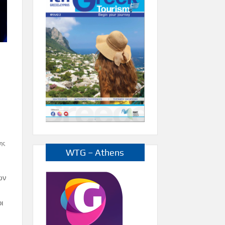
ης
WTG – Athens
ων
ν
ι