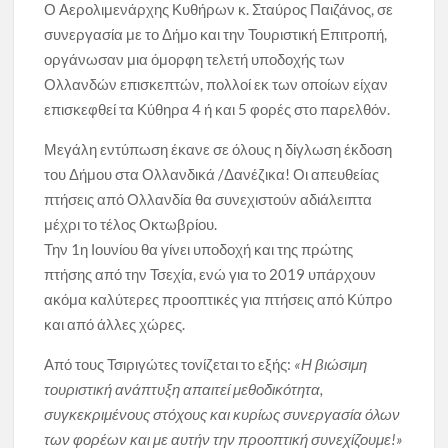
Ο Αερολιμενάρχης Κυθήρων κ. Σταύρος Παιζάνος, σε
συνεργασία με το Δήμο και την Τουριστική Επιτροπή,
οργάνωσαν μια όμορφη τελετή υποδοχής των
Ολλανδών επισκεπτών, πολλοί εκ των οποίων είχαν
επισκεφθεί τα Κύθηρα 4 ή και 5 φορές στο παρελθόν.
Μεγάλη εντύπωση έκανε σε όλους η δίγλωση έκδοση
του Δήμου στα Ολλανδικά /Δανέζικα! Οι απευθείας
πτήσεις από Ολλανδία θα συνεχιστούν αδιάλειπτα
μέχρι το τέλος Οκτωβρίου.
Την 1η Ιουνίου θα γίνει υποδοχή και της πρώτης
πτήσης από την Τσεχία, ενώ για το 2019 υπάρχουν
ακόμα καλύτερες προοπτικές για πτήσεις από Κύπρο
και από άλλες χώρες.
Από τους Τσιριγώτες τονίζεται το εξής:
«Η βιώσιμη
τουριστική ανάπτυξη απαιτεί μεθοδικότητα,
συγκεκριμένους στόχους και κυρίως συνεργασία όλων
των φορέων και με αυτήν την προοπτική συνεχίζουμε!»