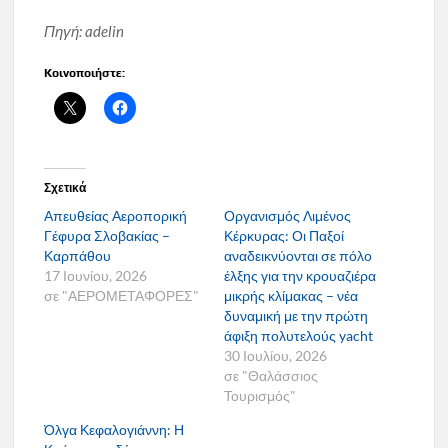
Πηγή: adelin
Κοινοποιήστε:
Σχετικά
Απευθείας Αεροπορική
Οργανισμός Λιμένος
Γέφυρα Σλοβακίας –
Κέρκυρας: Οι Παξοί
Καρπάθου
αναδεικνύονται σε πόλο
17 Ιουνίου, 2026
έλξης για την κρουαζιέρα
σε "ΑΕΡΟΜΕΤΑΦΟΡΕΣ"
μικρής κλίμακας – νέα
δυναμική με την πρώτη
άφιξη πολυτελούς yacht
30 Ιουλίου, 2026
σε "Θαλάσσιος
Τουρισμός"
Όλγα Κεφαλογιάννη: Η