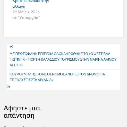
Κρήτη επενδύει στην
αλλαγή
29 Μαΐου, 2026
σε "Υπουργεία"
Πλοήγηση
ΜΕ ΠΡΩΤΟΦΑΝΗ ΕΠΙΤΥΧΙΑ ΟΛΟΚΛΗΡΩΘΗΚΕ ΤΟ 1Ο ΦΕΣΤΙΒΑΛ
άρθρων
ΓΙΩΤΙΝΓΚ – ΓΙΟΡΤΗ ΘΑΛΑΣΣΙΟΥ ΤΟΥΡΙΣΜΟΥ ΣΤΗΝ ΜΑΡΙΝΑ ΑΛΙΜΟΥ
ΑΤΤΙΚΗΣ
ΚΟΥΡΟΥΜΠΛΗΣ: «Ο ΝΕΟΣ ΝΟΜΟΣ ΑΝΟΙΓΕΙ ΤΟΝ ΔΡΟΜΟ ΓΙΑ
ΕΠΕΝΔΥΣΕΙΣ ΣΤΑ ΛΙΜΑΝΙΑ»
Αφήστε μια
απάντηση