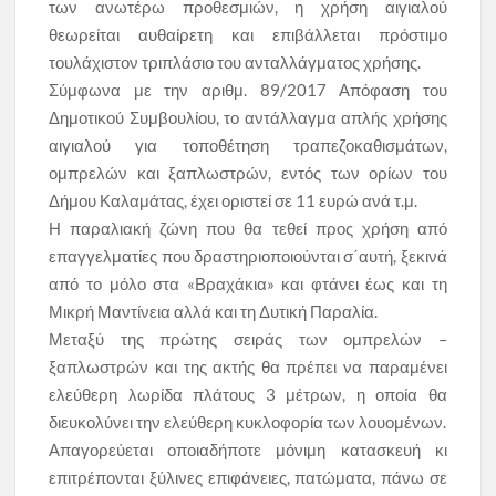
των ανωτέρω προθεσμιών, η χρήση αιγιαλού
θεωρείται αυθαίρετη και επιβάλλεται πρόστιμο
τουλάχιστον τριπλάσιο του ανταλλάγματος χρήσης.
Σύμφωνα με την αριθμ. 89/2017 Απόφαση του
Δημοτικού Συμβουλίου, το αντάλλαγμα απλής χρήσης
αιγιαλού για τοποθέτηση τραπεζοκαθισμάτων,
ομπρελών και ξαπλωστρών, εντός των ορίων του
Δήμου Καλαμάτας, έχει οριστεί σε 11 ευρώ ανά τ.μ.
Η παραλιακή ζώνη που θα τεθεί προς χρήση από
επαγγελματίες που δραστηριοποιούνται σ΄αυτή, ξεκινά
από το μόλο στα «Βραχάκια» και φτάνει έως και τη
Μικρή Μαντίνεια αλλά και τη Δυτική Παραλία.
Μεταξύ της πρώτης σειράς των ομπρελών –
ξαπλωστρών και της ακτής θα πρέπει να παραμένει
ελεύθερη λωρίδα πλάτους 3 μέτρων, η οποία θα
διευκολύνει την ελεύθερη κυκλοφορία των λουομένων.
Απαγορεύεται οποιαδήποτε μόνιμη κατασκευή κι
επιτρέπονται ξύλινες επιφάνειες, πατώματα, πάνω σε