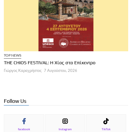
TOP NEWS
THE CHIOS FESTIVAL: Η Χίος στο Επίκεντρο
Α
Γιώργος Καραχρήστος
7 Αυγούστου, 2026
Π
Γ
Follow Us
facebook
Instagram
TikTok