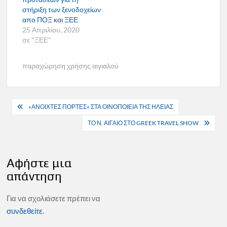
στήριξη των ξενοδοχείων
απο ΠΟΞ και ΞΕΕ
25 Απριλίου, 2020
σε "ΞΕΕ"
παραχώρηση χρήσης αιγιαλού
Πλοήγηση
«ΑΝΟΙΧΤΕΣ ΠΟΡΤΕΣ» ΣΤΑ ΟΙΝΟΠΟΙΕΙΑ ΤΗΣ ΗΛΕΙΑΣ
άρθρων
ΤΟ Ν. ΑΙΓΑΙΟ ΣΤΟ GREEK TRAVEL SHOW
Αφήστε μια
απάντηση
Για να σχολιάσετε πρέπει να
συνδεθείτε
.