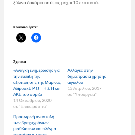
ξύλινα δοκάρια σε ύψος μέχρι 10 εκατοστά.
Κοινοποιήστε:
Σχετικά
«Ανάγκη ενημέρωσης για
Αλλαγές στην
την εξέλιξη της
δημοπρασία χρήσης
αξιοποίησης της Μαρίνας
αιγιαλού
Αλίμου».Ε Ρ Ω Τ Η Σ Η και
13 Απριλίου, 2017
ΑΚΕ του συριζα
σε "Υπουργεία"
14 Οκτωβρίου, 2020
σε "Επικαιρότητα"
Προσωρινή αναστολή
των βραχυχρόνιων
μισθώσεων και πλέγμα
προτάσεων για τη