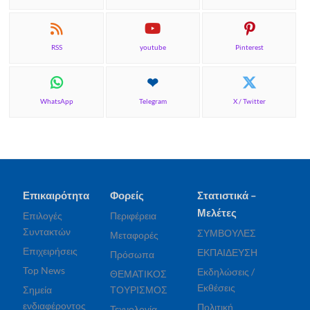
RSS
youtube
Pinterest
WhatsApp
Telegram
X / Twitter
Επικαιρότητα
Φορείς
Στατιστικά –
Μελέτες
Επιλογές
Περιφέρεια
Συντακτών
ΣΥΜΒΟΥΛΕΣ
Μεταφορές
Επιχειρήσεις
ΕΚΠΑΙΔΕΥΣΗ
Πρόσωπα
Top News
Εκδηλώσεις /
ΘΕΜΑΤΙΚΟΣ
Εκθέσεις
Σημεία
ΤΟΥΡΙΣΜΟΣ
ενδιαφέροντος
Πολιτική
Τεχνολογία