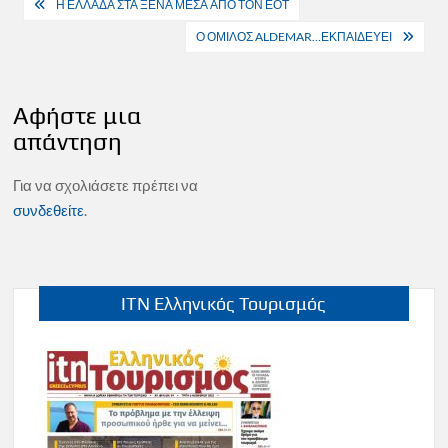
Πλοήγηση
Η ΕΛΛΑΔΑ ΣΤΑ ΞΕΝΑ ΜΕΣΑ ΑΠΟ ΤΟΝ ΕΟΤ
άρθρων
Ο ΟΜΙΛΟΣ ALDEMAR…ΕΚΠΑΙΔΕΥΕΙ
Αφήστε μια
απάντηση
Για να σχολιάσετε πρέπει να
συνδεθείτε
.
ITN Ελληνικός Τουρισμός