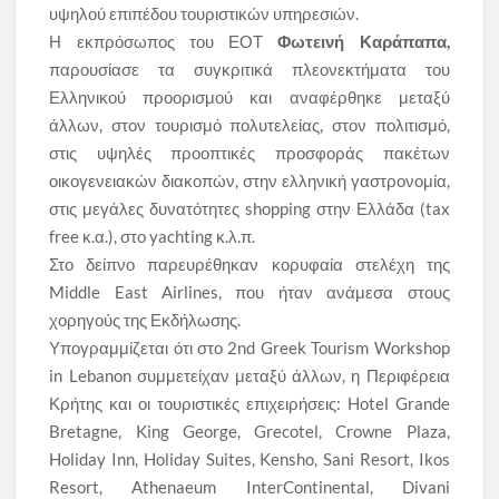
υψηλού επιπέδου τουριστικών υπηρεσιών.
Η εκπρόσωπος του ΕΟΤ
Φωτεινή Καράπαπα,
παρουσίασε τα συγκριτικά πλεονεκτήματα του
Ελληνικού προορισμού και αναφέρθηκε μεταξύ
άλλων, στον τουρισμό πολυτελείας, στον πολιτισμό,
στις υψηλές προοπτικές προσφοράς πακέτων
οικογενειακών διακοπών, στην ελληνική γαστρονομία,
στις μεγάλες δυνατότητες shopping στην Ελλάδα (tax
free κ.α.), στο yachting κ.λ.π.
Στο δείπνο παρευρέθηκαν κορυφαία στελέχη της
Middle East Airlines, που ήταν ανάμεσα στους
χορηγούς της Εκδήλωσης.
Υπογραμμίζεται ότι στο
2nd Greek Tourism Workshop
in Lebanon
συμμετείχαν μεταξύ άλλων
,
η Περιφέρεια
Κρήτης και οι τουριστικές επιχειρήσεις
: Hotel Grande
Bretagne, King George, Grecotel, Crowne Plaza,
Holiday Inn, Holiday Suites, Kensho, Sani Resort, Ikos
Resort, Athenaeum InterContinental, Divani