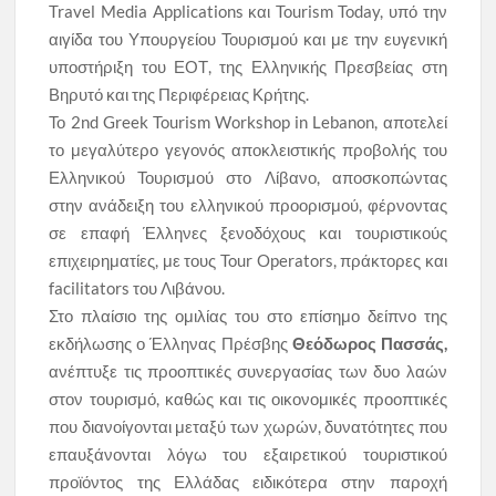
Travel Media Applications και Tourism Today, υπό την
αιγίδα του Υπουργείου Τουρισμού και με την ευγενική
υποστήριξη του ΕΟΤ, της Ελληνικής Πρεσβείας στη
Βηρυτό και της Περιφέρειας Κρήτης.
Το 2nd Greek Tourism Workshop in Lebanon, αποτελεί
το μεγαλύτερο γεγονός αποκλειστικής προβολής του
Ελληνικού Τουρισμού στο Λίβανο, αποσκοπώντας
στην ανάδειξη του ελληνικού προορισμού, φέρνοντας
σε επαφή Έλληνες ξενοδόχους και τουριστικούς
επιχειρηματίες, με τους Tour Operators, πράκτορες και
facilitators του Λιβάνου.
Στο πλαίσιο της ομιλίας του στο επίσημο δείπνο της
εκδήλωσης ο Έλληνας Πρέσβης
Θεόδωρος Πασσάς,
ανέπτυξε τις προοπτικές συνεργασίας των δυο λαών
στον τουρισμό, καθώς και τις οικονομικές προοπτικές
που διανοίγονται μεταξύ των χωρών, δυνατότητες που
επαυξάνονται λόγω του εξαιρετικού τουριστικού
προϊόντος της Ελλάδας ειδικότερα στην παροχή