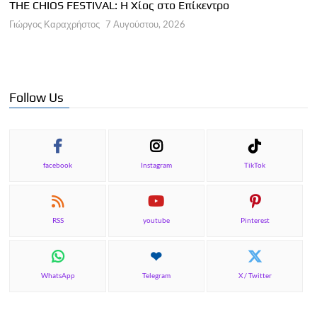
THE CHIOS FESTIVAL: Η Χίος στο Επίκεντρο
Α
Γιώργος Καραχρήστος
7 Αυγούστου, 2026
Π
Γ
Follow Us
facebook
Instagram
TikTok
RSS
youtube
Pinterest
WhatsApp
Telegram
X / Twitter