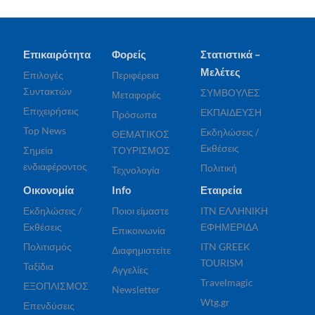
Επικαιρότητα
Φορείς
Στατιστικά –
Μελέτες
Επιλογές
Περιφέρεια
Συντακτών
ΣΥΜΒΟΥΛΕΣ
Μεταφορές
Επιχειρήσεις
ΕΚΠΑΙΔΕΥΣΗ
Πρόσωπα
Top News
Εκδηλώσεις /
ΘΕΜΑΤΙΚΟΣ
Εκθέσεις
Σημεία
ΤΟΥΡΙΣΜΟΣ
ενδιαφέροντος
Πολιτική
Τεχνολογία
Οικονομία
Info
Εταιρεία
Εκδηλώσεις /
Ποιοι είμαστε
ITN ΕΛΛΗΝΙΚΗ
Εκθέσεις
ΕΦΗΜΕΡΙΔΑ
Επικοινωνία
Πολιτισμός
ITN GREEK
Διαφημιστείτε
TOURISM
Ταξίδια
Αγγελίες
Travelmagic
ΕΞΟΠΛΙΣΜΟΣ
Newsletter
Wtg.gr
Επενδύσεις