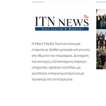
Η Mact Media Tourism είναι μια
ΕΠΙ
εταιρεία με βαθιά εμπειρία και γνώση
ΕΚΔΗΛΩΣΕΙΣ / ΕΚΘΕΣΕΙΣ
Νέ
στα θέματα του τουρισμού. Δυναμική
πρ
Ο ΠΣΑΠΠ φέρνει το Football Unity
και συνεχώς εξελισσόμενη παρέχει
Festival
Γιώ
υπηρεσίες υψηλού επιπέδου, με
Γιώργος Καραχρήστος
6 Αυγούστου, 2026
αρτιότητα, επαγγελματισμό και με
προσοχή στη λεπτομέρεια.