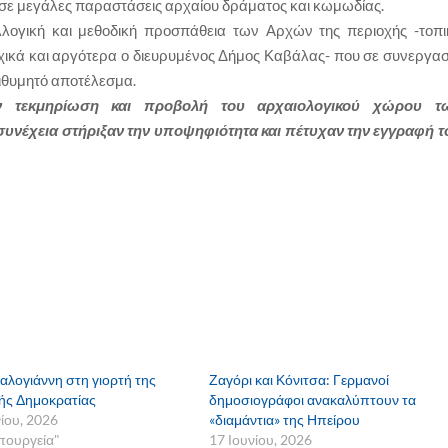
 σε μεγάλες παραστάσεις αρχαίου δράματος και κωμωδίας.
λογική και μεθοδική προσπάθεια των Αρχών της περιοχής -τοπι
ικά και αργότερα ο διευρυμένος Δήμος Καβάλας- που σε συνεργασ
πιθυμητό αποτέλεσμα.
ην τεκμηρίωση και προβολή του αρχαιολογικού χώρου τ
 συνέχεια στήριξαν την υποψηφιότητα και πέτυχαν την εγγραφή τ
αλογιάννη στη γιορτή της
Ζαγόρι και Κόνιτσα: Γερμανοί
κής Δημοκρατίας
δημοσιογράφοι ανακαλύπτουν τα
νίου, 2026
«διαμάντια» της Ηπείρου
πουργεία"
17 Ιουνίου, 2026