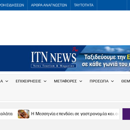
ΡΟΗ ΕΙΔΗΣΕΩΝ
ΑΡΘΡΑ ΑΝΑΓΝΩΣΤΩΝ
ΤΑΥΤΟΤΗΤΑ
ITNNEWS
International
Tourism
News
ΙΑ
ΕΠΙΧΕΙΡΗΣΕΙΣ
ΜΕΤΑΦΟΡΕΣ
ΠΡΟΣΩΠΑ
ΘΕΜ
Η Μεσσηνία επενδύει σε γαστρονομία και οινοτουρισμό