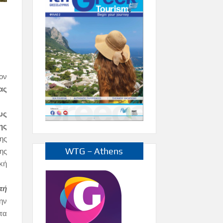
ον
ας
υς
ης
ης
WTG – Athens
ης
κή
τή
ην
τα