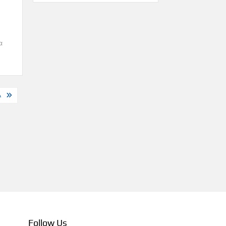
α
Α
Follow Us