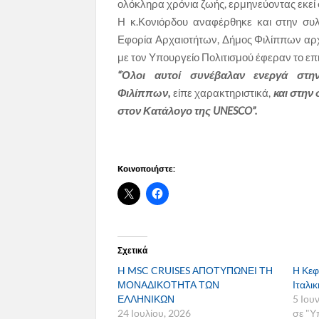
ολόκληρα χρόνια ζωής, ερμηνεύοντας εκεί
Η κ.Κονιόρδου αναφέρθηκε και στην συλ
Εφορία Αρχαιοτήτων, Δήμος Φιλίππων αρχ
με τον Υπουργείο Πολιτισμού έφεραν το ε
“Όλοι αυτοί συνέβαλαν ενεργά στ
Φιλίππων,
είπε χαρακτηριστικά,
και στην
στον Κατάλογο της UNESCO”.
Κοινοποιήστε:
Σχετικά
H MSC CRUISES ΑΠΟΤΥΠΩΝΕΙ ΤΗ
Η Κεφ
ΜΟΝΑΔΙΚΟΤΗΤΑ ΤΩΝ
Ιταλι
ΕΛΛΗΝΙΚΩΝ
5 Ιου
24 Ιουλίου, 2026
σε "Υ