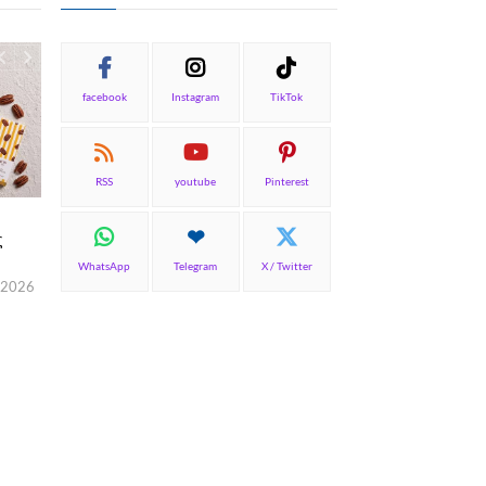
facebook
Instagram
TikTok
RSS
youtube
Pinterest
TOP NEWS
Η Μεσσηνία επενδύει σε
ς
γαστρονομία και οινοτουρισμό
WhatsApp
Telegram
X / Twitter
Γιώργος Καραχρήστος
6 Αυγούστου, 2026
 2026
ΓΑΣΤΡΟΝΟΜΙΑ
ΘΕΜΑΤΙΚ
Ο Γκίκας Ξενάκης δη
amoni