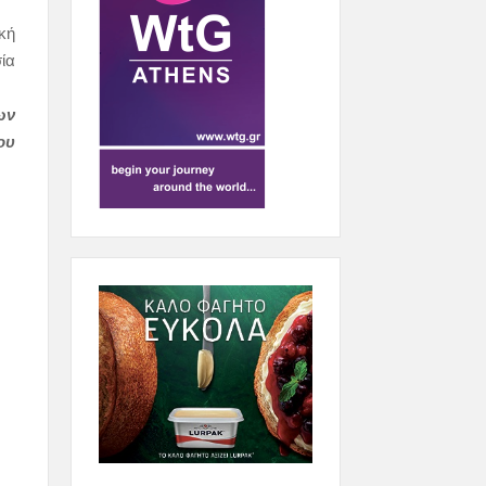
κή
ία
ων
ου