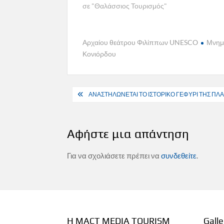
σε "Θαλάσσιος Τουρισμός"
Αρχαίου θεάτρου Φιλίππων UNESCO
Μνημε
Κονιόρδου
Πλοήγηση
ΑΝΑΣΤΗΛΩΝΕΤΑΙ ΤΟ ΙΣΤΟΡΙΚΟ ΓΕΦΥΡΙ ΤΗΣ ΠΛ
άρθρων
Αφήστε μια απάντηση
Για να σχολιάσετε πρέπει να
συνδεθείτε
.
Η MACT MEDIA TOURISM
Galle