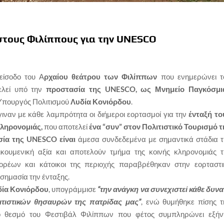
στους Φιλίππους για την UNΕSCO
είσοδο του Α
ρχαίου θεάτρου των Φιλίππων
που ενημερώνει τ
τελεί υπό την
προστασία της UNESCO, ως Μνημείο Παγκόσμι
 Υπουργός Πολιτισμού
Λυδία Κονιόρδου
.
ιναν με κάθε λαμπρότητα οι διήμεροι εορτασμοί για την
ένταξή το
Κληρονομιάς,
που αποτελεί
ένα “συν” στον Πολιτιστικό Τουρισμό τ
ία της UNESCO είναι
άμεσα συνδεδεμένα με σημαντικά στάδια τ
ικουμενική αξία και αποτελούν τμήμα της κοινής κληρονομιάς τ
ρέων και κάτοικοι της περιοχής παραβρέθηκαν στην εορταστι
σημασία την ένταξης.
δία Κονιόρδου
, υπογράμμισε
“την ανάγκη να συνεχιστεί κάθε δυνα
ιτιστικών θησαυρών της πατρίδας μας”
, ενώ θυμήθηκε πίσης τ
κό θεσμό του Φεστιβάλ Φιλίππων που φέτος συμπληρώνει εξήν