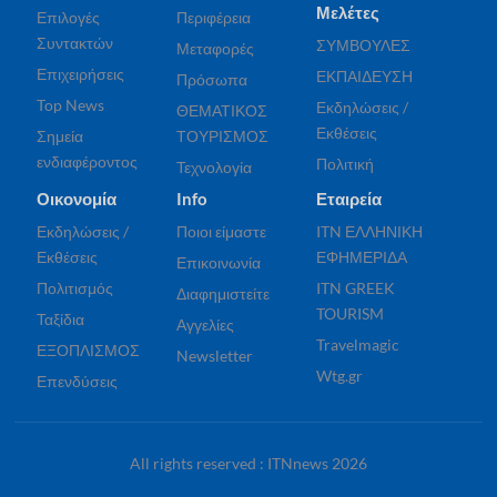
Μελέτες
Επιλογές
Περιφέρεια
Συντακτών
ΣΥΜΒΟΥΛΕΣ
Μεταφορές
Επιχειρήσεις
ΕΚΠΑΙΔΕΥΣΗ
Πρόσωπα
Top News
Εκδηλώσεις /
ΘΕΜΑΤΙΚΟΣ
Εκθέσεις
Σημεία
ΤΟΥΡΙΣΜΟΣ
ενδιαφέροντος
Πολιτική
Τεχνολογία
Οικονομία
Info
Εταιρεία
Εκδηλώσεις /
Ποιοι είμαστε
ITN ΕΛΛΗΝΙΚΗ
Εκθέσεις
ΕΦΗΜΕΡΙΔΑ
Επικοινωνία
Πολιτισμός
ITN GREEK
Διαφημιστείτε
TOURISM
Ταξίδια
Αγγελίες
Travelmagic
ΕΞΟΠΛΙΣΜΟΣ
Newsletter
Wtg.gr
Επενδύσεις
All rights reserved : ITNnews 2026