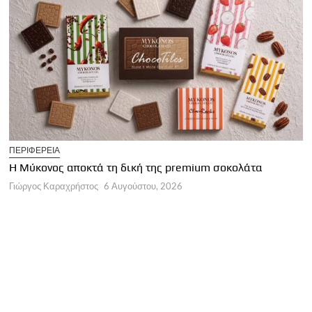
T
ΠΕΡΙΦΕΡΕΙΑ
Η
Η Μύκονος αποκτά τη δική της premium σοκολάτα
Γ
Γιώργος Καραχρήστος
6 Αυγούστου, 2026