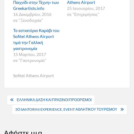
Παιχνίδι στην Τέχνη» των
Athens Airport
Greekartists.info
25 Ιανουαρίου, 2017
16 Δεκεμβρίου, 2016
σε "Επιχειρήσεις"
σε "Ξενοδοχεία"
Το εστιατόριο Καράβι του
Sofitel Athens Airport
τιμά την Γαλλική
γαστρονομία
15 Μαρτίου, 2017
σε "Γαστρονομία"
Sofitel Athens Airport
Πλοήγηση
ΕΛΛΗΝΙΚΑ ΔΑΣΗ ΚΑΙ ΠΡΑΣΙΝΟΙ ΠΡΟΟΡΙΣΜΟΙ
άρθρων
3Ο SANTORINI EXPERIENCE, EVENT ΑΘΛΗΤΙΚΟΥ ΤΟΥΡΙΣΜΟΥ
Αφήστε μια