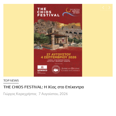
TOP NEWS
THE CHIOS FESTIVAL: Η Χίος στο Επίκεντρο
Α
Γιώργος Καραχρήστος
7 Αυγούστου, 2026
Π
Γ