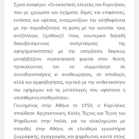
Σχινά αναφέρει: «Οι εικαστικές ελεγείες του Κορνήλιου,
που με χρώματα και σχήματα, δομές και επιφάνειες,
εντάσεις και υφέσεις, εναρμονίζουν την αληθοφάνεια
με την παραδοξότητα, τη φύση με την ουτοπία, τους
ανεξίτηλους ((μύθους)) (τους εσωτερικά δηλαδή
διακυβευόμενους συσχετισμούς της
αφηγηματικότητας) με την υπέρβαση, διαρκώς
μεταβιβάζουν συγκινησιακά φορτία στον θεατή,
προκαλώντας τον να συμμετάσχει σε
συνειδητοποιήσεις κι αναθεωρήσεις, σε αποδοχές
αλλά και αμφισβητήσεις, σχετικά με την ανθεκτικότητα
του εφήμερου και τις μεταλλαγές που υφίσταται η
υποτιθέμενη σταθερότητα».
Γεννημένος στην Αθήνα το 1950, ο Κορνήλιος
σπούδασε Αρχιτεκτονική, Καλές Τέχνες και Τέχνη του
Ψηφιδωτού στην Ιταλία, για να ολοκληρώσει με
σπουδές στην Αθήνα, σε ελεύθερα εργαστήρια
ζωγραφικής, αγιογραφίας και ψηφιδωτού, κοντά στους