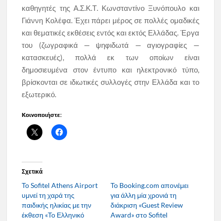
καθηγητές της Α.Σ.Κ.Τ. Κωνσταντίνο Ξυνόπουλο και
Γιάννη Κολέφα. Έχει πάρει μέρος σε πολλές ομαδικές
και θεματικές εκθέσεις εντός και εκτός Ελλάδας. Έργα
του (ζωγραφικά — ψηφιδωτά — αγιογραφίες —
κατασκευές), πολλά εκ των οποίων είναι
δημοσιευμένα στον έντυπο και ηλεκτρονικό τύπο,
βρίσκονται σε ιδιωτικές συλλογές στην Ελλάδα και το
εξωτερικό.
Κοινοποιήστε:
Σχετικά
Το Sofitel Athens Airport
Το Booking.com απονέμει
υμνεί τη χαρά της
για άλλη μία χρονιά τη
παιδικής ηλικίας με την
διάκριση «Guest Review
έκθεση «Το Ελληνικό
Award» στο Sofitel