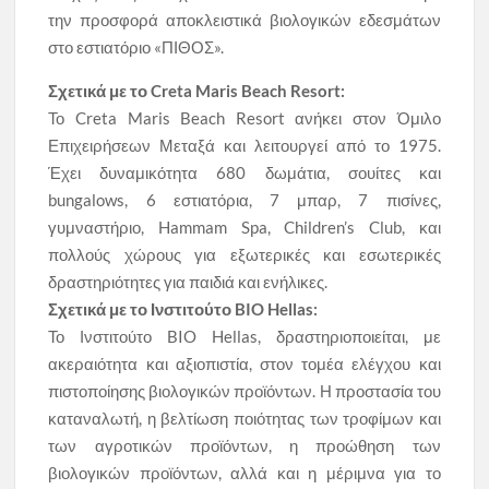
την προσφορά αποκλειστικά βιολογικών εδεσμάτων
στο εστιατόριο «ΠΙΘΟΣ».
Σχετικά
με
το
Creta Maris Beach Resort:
Το Creta Maris Beach Resort ανήκει στον Όμιλο
Επιχειρήσεων Μεταξά και λειτουργεί από το 1975.
Έχει δυναμικότητα 680 δωμάτια, σουίτες και
bungalows, 6 εστιατόρια, 7 μπαρ, 7 πισίνες,
γυμναστήριο, Hammam Spa, Children’s Club, και
πολλούς χώρους για εξωτερικές και εσωτερικές
δραστηριότητες για παιδιά και ενήλικες.
Σχετικά με το Ινστιτούτο
BIO
Hellas
:
Το Ινστιτούτο BIO Hellas, δραστηριοποιείται, με
ακεραιότητα και αξιοπιστία, στον τομέα ελέγχου και
πιστοποίησης βιολογικών προϊόντων. Η προστασία του
καταναλωτή, η βελτίωση ποιότητας των τροφίμων και
των αγροτικών προϊόντων, η προώθηση των
βιολογικών προϊόντων, αλλά και η μέριμνα για το