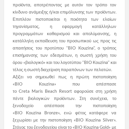
προϊόντα, αποτρέποντας με αυτόν τον τρόπο τον
κίνδυνο ανάμειξης ή/και επιμόλυνσης των προϊόντων.
Επιπλέον πιστοποιείται η ποιότητα των ελαίων
τηγανίσματος, η εφαρμογή κατάλληλων
προγραμμάτων καθαρισμού και απολύμανσης, η
κατάλληλη εκπαίδευση του προσωπικού ως προς τις
απαιτήσεις του προτύπου ‘’BIO Kouzina’’, ο τρόπος
επισήμανσης των εδεσμάτων, η σωστή χρήση του
όρου «βιολογικό» και του λογοτύπου ‘’BIO Kouzina’’ και
τέλος η σωστή διαχείριση παραπόνων των πελατών.
Αξίζει να σημειωθεί πως η πρώτη πιστοποίηση
«BIO Kouzina» που απέσπασε
το Creta Maris Beach Resort αφορούσε στη χρήση
πέντε βιολογικών προϊόντων. Στη συνέχεια, το
ξενοδοχείο απέσπασε την πιστοποίηση
«BIO Kouzina Bronze», ενώ φέτος κατάφερε να
ξεχωρίσει με την πιστοποίηση «BIO Kouzina Silver».
Στόχος του ξενοδοχείου είναι το «BIO Kouzina Gold» με