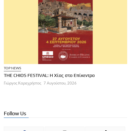
TOP NEWS
THE CHIOS FESTIVAL: Η Χίος στο Επίκεντρο
Α
Γιώργος Καραχρήστος
7 Αυγούστου, 2026
Π
Γ
Follow Us