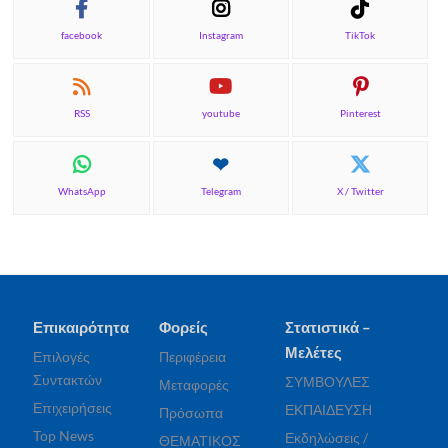
facebook
Instagram
TikTok
RSS
youtube
Pinterest
WhatsApp
Telegram
X / Twitter
Επικαιρότητα
Φορείς
Στατιστικά –
Μελέτες
Επιλογές
Περιφέρεια
Συντακτών
ΣΥΜΒΟΥΛΕΣ
Μεταφορές
Επιχειρήσεις
ΕΚΠΑΙΔΕΥΣΗ
Πρόσωπα
Top News
Εκδηλώσεις /
ΘΕΜΑΤΙΚΟΣ