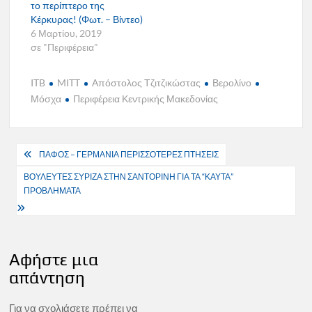
το περίπτερο της
Κέρκυρας! (Φωτ. – Βίντεο)
6 Μαρτίου, 2019
σε "Περιφέρεια"
ITB
MITT
Απόστολος Τζιτζικώστας
Βερολίνο
Μόσχα
Περιφέρεια Κεντρικής Μακεδονίας
Πλοήγηση
ΠΑΦΟΣ – ΓΕΡΜΑΝΙΑ ΠΕΡΙΣΣΟΤΕΡΕΣ ΠΤΗΣΕΙΣ
άρθρων
ΒΟΥΛΕΥΤΕΣ ΣΥΡΙΖΑ ΣΤΗΝ ΣΑΝΤΟΡΙΝΗ ΓΙΑ ΤΑ “ΚΑΥΤΑ”
ΠΡΟΒΛΗΜΑΤΑ
Αφήστε μια
απάντηση
Για να σχολιάσετε πρέπει να