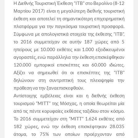
Η Διεθνής Τουριστική Έκθεση “ITB” στο Βερολίνο (8-12
Μαρτίου 2017) είναι η μεγαλύτερη διεθνής τουριστική
έκθεση και αποτελεί τη σημαντικότερη επιχειρηματική
πλατφόρμα για την παγκόσμια τουριστική προσφορά.
Σύμφωνα με απολογιστικά στοιχεία της έκθεσης “ITB”,
τo 2016 συμμετείχαν σε αυτήν 187 χώρες από 5
ηπείρους με 10.000 εκθέτες και 1.000 εξειδικευμένοι
αγοραστές, ενώ παράλληλα την έκθεση επισκέφθηκαν
120.000 εμπορικοί επισκέπτες και 60.000 ιδιώτες.
Αξίζει να σημειωθεί ότι οι επισκέπτες της “ITB”
δηλώνουν στη συντριπτική τους πλειοψηφία την
πρόθεση να την ξαναεπισκεφθούν.
Αντίστοιχης εμβέλειας είναι και η διεθνής έκθεση
τουρισμού “MITT” της Μόσχας, η οποία θεωρείται μία
από τις πέντε κορυφαίες εκθέσεις ταξιδίου στον κόσμο.
Το 2016 συμμετείχαν στη “MITT” 1.624 εκθέτες από
182 χώρες, ενώ την έκθεση επισκέφτηκαν 28.035
άτομα, το 75% των οποίων προέρχονταν από