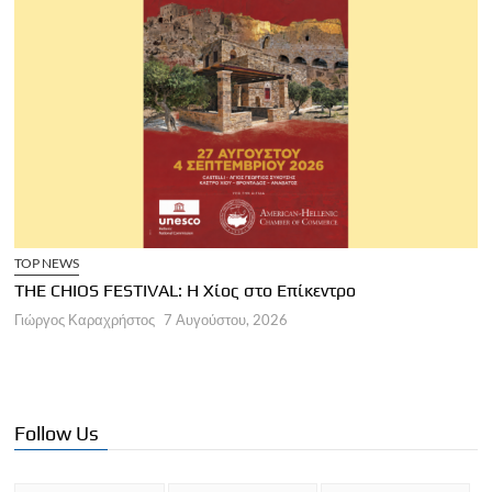
TOP NEWS
THE CHIOS FESTIVAL: Η Χίος στο Επίκεντρο
Α
Γιώργος Καραχρήστος
7 Αυγούστου, 2026
Π
Γ
Follow Us