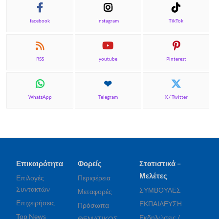
facebook
Instagram
TikTok
RSS
youtube
Pinterest
WhatsApp
Telegram
X / Twitter
Επικαιρότητα
Φορείς
Στατιστικά –
Μελέτες
Επιλογές
Περιφέρεια
Συντακτών
ΣΥΜΒΟΥΛΕΣ
Μεταφορές
Επιχειρήσεις
ΕΚΠΑΙΔΕΥΣΗ
Πρόσωπα
Top News
Εκδηλώσεις /
ΘΕΜΑΤΙΚΟΣ