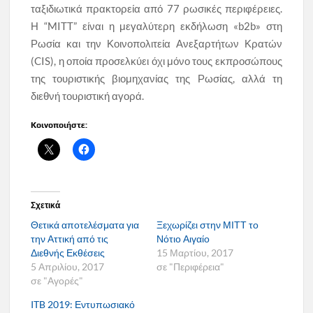
ταξιδιωτικά πρακτορεία από 77 ρωσικές περιφέρειες.
Η “MITT” είναι η μεγαλύτερη εκδήλωση «b2b» στη
Ρωσία και την Κοινοπολιτεία Ανεξαρτήτων Κρατών
(CIS), η οποία προσελκύει όχι μόνο τους εκπροσώπους
της τουριστικής βιομηχανίας της Ρωσίας, αλλά τη
διεθνή τουριστική αγορά.
Κοινοποιήστε:
Σχετικά
Θετικά αποτελέσματα για
Ξεχωρίζει στην ΜΙΤΤ το
την Αττική από τις
Νότιο Αιγαίο
Διεθνής Εκθέσεις
15 Μαρτίου, 2017
5 Απριλίου, 2017
σε "Περιφέρεια"
σε "Αγορές"
ITB 2019: Εντυπωσιακό