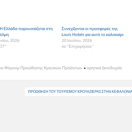
Η Ελλάδα παρουσιάζεται στη
Συνεχίζονται οι προσφορές της
χόλμη
Louis Hotels για αυτό το καλοκαίρι
υνίου, 2026
20 Ιουλίου, 2026
ΟΤ"
σε "Επιχειρήσεις"
ήτιο Φόρουμ Προώθησης Κρητικών Προϊόντων
κρητικά ξενοδοχεία
ΠΡΟΩΘΗΣΗ ΤΟΥ ΤΟΥΡΙΣΜΟΥ ΚΡΟΥΑΖΙΕΡΑΣ ΣΤΗΝ ΚΕΦΑΛΟΝΙ