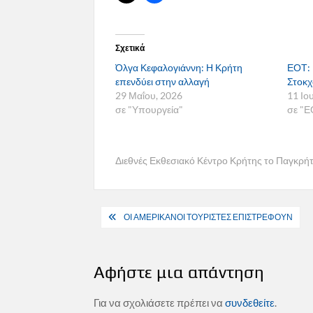
Σχετικά
Όλγα Κεφαλογιάννη: Η Κρήτη
ΕΟΤ: 
επενδύει στην αλλαγή
Στοκ
29 Μαΐου, 2026
11 Ιο
σε "Υπουργεία"
σε "Ε
Διεθνές Εκθεσιακό Κέντρο Κρήτης το Παγκρ
Πλοήγηση
ΟΙ ΑΜΕΡΙΚΑΝΟΙ ΤΟΥΡΙΣΤΕΣ ΕΠΙΣΤΡΕΦΟΥΝ
άρθρων
Αφήστε μια απάντηση
Για να σχολιάσετε πρέπει να
συνδεθείτε
.