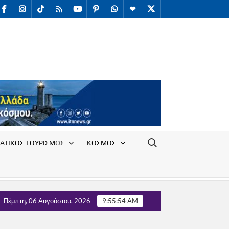
facebook
Instagram
TikTok
RSS
youtube
Pinterest
WhatsApp
Telegram
X
/
Twitter
Search for:
ΑΤΙΚΟΣ ΤΟΥΡΙΣΜΟΣ
ΚΟΣΜΟΣ
 προσωρινή φιλοξενία πυρόπληκτων στο νότιο Ρέθυμνο
Πέμπτη, 06 Αυγούστου, 2026
9:55:54 AM