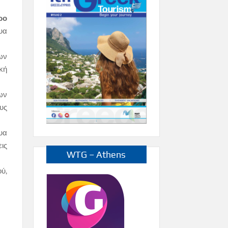
ρο
υα
ων
κή
ων
υς
υα
ις
WTG – Athens
ύ,