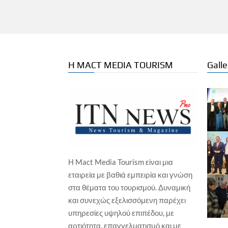
Η MACT MEDIA TOURISM
Galle
Η Mact Media Tourism είναι μια
ΙΑΤ
εταιρεία με βαθιά εμπειρία και γνώση
Gre
στα θέματα του τουρισμού. Δυναμική
Ag
και συνεχώς εξελισσόμενη παρέχει
Γιώ
ΘΑΛΑΣΣΙΟΣ ΤΟΥΡΙΣΜΟΣ
υπηρεσίες υψηλού επιπέδου, με
Οργανισμός Λιμένος Κέρκυρας: Οι
αρτιότητα, επαγγελματισμό και με