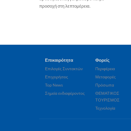
Παξοί αναδεικνύονται σε πόλο
προσοχή στη λεπτομέρεια.
έλξης για την κρουαζιέρα μικρής
κλίμακας – νέα δυναμική με την
πρώτη άφιξη πολυτελούς yacht
Γιώργος Καραχρήστος
30 Ιουλίου, 2026
Επικαιρότητα
Φορείς
Επιλογές Συντακτών
Περιφέρεια
Επιχειρήσεις
Μεταφορές
Top News
Πρόσωπα
Σημεία ενδιαφέροντος
ΘΕΜΑΤΙΚΟΣ
ΤΟΥΡΙΣΜΟΣ
Τεχνολογία