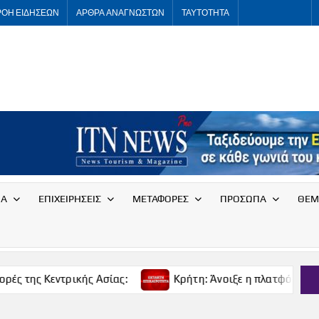
ΡΟΗ ΕΙΔΗΣΕΩΝ
ΑΡΘΡΑ ΑΝΑΓΝΩΣΤΩΝ
ΤΑΥΤΟΤΗΤΑ
ITNNEWS
International
Tourism
News
ΙΑ
ΕΠΙΧΕΙΡΗΣΕΙΣ
ΜΕΤΑΦΟΡΕΣ
ΠΡΟΣΩΠΑ
ΘΕΜ
ντρικής Ασίας:
Κρήτη: Άνοιξε η πλατφόρμα για δωρεάν