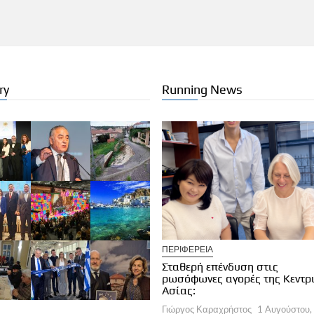
ry
Running News
ΡΙΚΟΣ ΤΟΥΡΙΣΜΟΣ
ΠΕΡΙΦΕΡΕΙΑ
ece Global Longevity & Anti-
Σταθερή επένδυση στις
ing Summit 2026
ρωσόφωνες αγορές της Κεντρ
ργος Καραχρήστος
1 Αυγούστου, 2026
Ασίας:
Γιώργος Καραχρήστος
1 Αυγούστου,