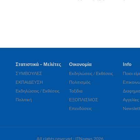
Στατιστικά – Μελέτες
Οικονομία
Info
ΣΥΜΒΟΥΛΕΣ
Εκδηλώσεις / Εκθέσεις
Ποιοι εί
ΕΚΠΑΙΔΕΥΣΗ
Πολιτισμός
Επικοινω
Εκδηλώσεις / Εκθέσεις
Ταξίδια
Διαφημισ
Πολιτική
ΕΞΟΠΛΙΣΜΟΣ
Αγγελίες
Επενδύσεις
Newslett
All rights reserved : ITNnews 2026