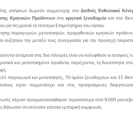
ολής αιτήσεων δωρεάν συμμετοχής στο
Διεθνές Εκθεσιακό Κέντ
σης Κρητικών Προϊόντων
στα
κρητικά ξενοδοχεία
και στα δίκτ
ου για 6η χρονιά τα τέσσερα Επιμελητήρια του νησιού.
άντησης παραγωγών, μεταποιητών, προμηθευτών κρητικών προϊόντ
ίοι συζητούν την μεταξύ τους συνεργασία για την προσεχή τουριστι
ύνται ανάμεσα στις δυο πλευρές είναι να καλυφθούν οι ανάγκες τ
ροτικά και μεταποιημένα προϊόντα, παρέχοντας τη δυνατότητα στο
οφή.
65 παραγωγοί και μεταποιητές, 70 όμιλοι ξενοδοχείων και 15 δίκτ
ποίους είχαν συμμετάσχει και στις προηγούμενες διοργανώσε
νωτές πέρυσι πραγματοποιήθηκαν περισσότερα από 8.000 ραντεβο
ες δήλωσαν ότι έκλεισαν κάποια εμπορική συμφωνία.