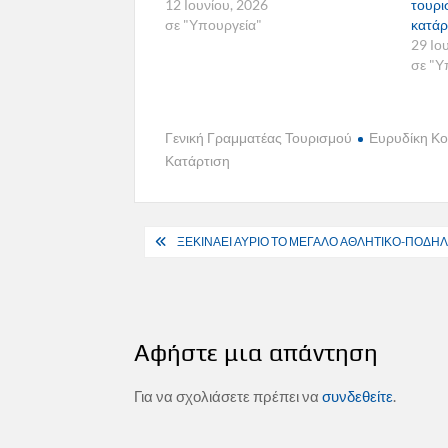
12 Ιουνίου, 2026
τουρι
σε "Υπουργεία"
κατάρ
29 Ιο
σε "Υ
Γενική Γραμματέας Τουρισμού
Ευρυδίκη Κ
Κατάρτιση
Πλοήγηση
ΞΕΚΙΝΑΕΙ ΑΥΡΙΟ ΤΟ ΜΕΓΑΛΟ ΑΘΛΗΤΙΚΟ-ΠΟΔΗΛΑ
άρθρων
Αφήστε μια απάντηση
Για να σχολιάσετε πρέπει να
συνδεθείτε
.