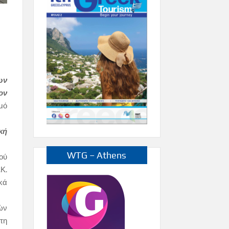
ων
ον
μό
κή
WTG – Athens
ού
.Κ.
κά
ών
τη