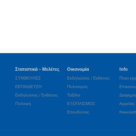
Στατιστικά – Μελέτες
Οικονομία
Info
ΣΥΜΒΟΥΛΕΣ
Εκδηλώσεις / Εκθέσεις
Ποιοι εί
ΕΚΠΑΙΔΕΥΣΗ
Πολιτισμός
Επικοινω
Εκδηλώσεις / Εκθέσεις
Ταξίδια
Διαφημισ
Πολιτική
ΕΞΟΠΛΙΣΜΟΣ
Αγγελίες
Επενδύσεις
Newslett