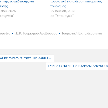
στικής εκπαίδευσης και
τουριστική εκπαίδευση και ορεινός
τισης
τουρισμός
υλίου, 2026
29 Ιουλίου, 2026
πουργεία"
σε "Υπουργεία"
ουρνέτα
Ι.Ε.Κ. Τουρισμού Αναβύσσου
Τουριστική Εκπαίδευση και
ΤΙΚΟ EVENT «Ο ΓΥΡΟΣ ΤΗΣ ΛΑΡΙΣΑΣ»
ΕΥΡΕΙΑ ΣΥΣΚΕΨΗ ΓΙΑ ΤΟ ΛΙΜΑΝΙ ΖΑΚΥΝΘΟ