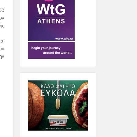
00
υν
ής
αι
ων
ην