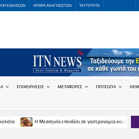
ΡΟΗ ΕΙΔΗΣΕΩΝ
ΑΡΘΡΑ ΑΝΑΓΝΩΣΤΩΝ
ΤΑΥΤΟΤΗΤΑ
ITNNEWS
International
Tourism
News
ΙΑ
ΕΠΙΧΕΙΡΗΣΕΙΣ
ΜΕΤΑΦΟΡΕΣ
ΠΡΟΣΩΠΑ
ΘΕΜ
Η Μεσσηνία επενδύει σε γαστρονομία και οινοτουρισμό