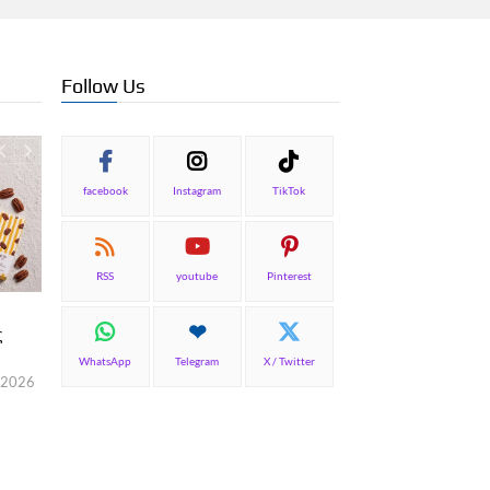
Follow Us
facebook
Instagram
TikTok
RSS
youtube
Pinterest
TOP NEWS
Η Μεσσηνία επενδύει σε
ς
γαστρονομία και οινοτουρισμό
WhatsApp
Telegram
X / Twitter
Γιώργος Καραχρήστος
6 Αυγούστου, 2026
 2026