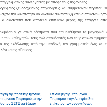
 επαγγελματικής συνεργασίας με απόφοιτους της σχολής.
υφαίες ξενοδοχειακές επιχειρήσεις και συμμετείχαν περίπου 3
 είχαν την δυνατότητα να δώσουν συνέντευξη και να επικοινωνήσο
μια διαδικασία που αποτελεί επιπλέον μέρος της επαγγελματικ
οκιμάσουν γευστικά εδέσματα που επιμελήθηκαν τα μαγειρικά κ
ψη των καθηγητών τους ενώ σπουδαστές των τουριστικών τμημάτ
ια της εκδήλωσης, από την υποδοχή, την γραμματεία έως και τ
νι και τις αίθουσες.
τηση της πολιτικής ηγεσίας
Επίσκεψη της Υπουργού
πουργείου Τουρισμού με την
Τουρισμού στην Αυστρία: Στο
ρο του ΣΕΤΕ για θέματα
επίκεντρο των συναντήσεων