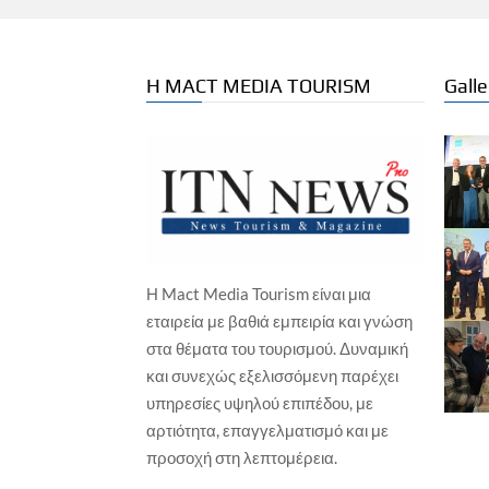
Η MACT MEDIA TOURISM
Galle
Η Mact Media Tourism είναι μια
ΕΠΙ
εταιρεία με βαθιά εμπειρία και γνώση
ΕΚΔΗΛΩΣΕΙΣ / ΕΚΘΕΣΕΙΣ
Νέ
στα θέματα του τουρισμού. Δυναμική
πρ
Ο ΠΣΑΠΠ φέρνει το Football Unity
και συνεχώς εξελισσόμενη παρέχει
Festival
Γιώ
υπηρεσίες υψηλού επιπέδου, με
Γιώργος Καραχρήστος
6 Αυγούστου, 2026
αρτιότητα, επαγγελματισμό και με
προσοχή στη λεπτομέρεια.