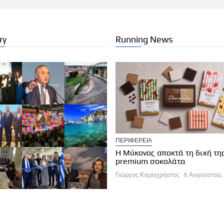
ry
Running News
ΠΕΡΙΦΕΡΕΙΑ
ΛΟΓΕΣ ΣΥΝΤΑΚΤΩΝ
Η Μύκονος αποκτά τη δική τη
α εποχή στη διαχείριση των
premium σοκολάτα
οορισμών
Γιώργος Καραχρήστος
6 Αυγούστου,
ργος Καραχρήστος
6 Αυγούστου, 2026