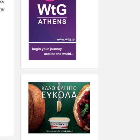
εν
ην