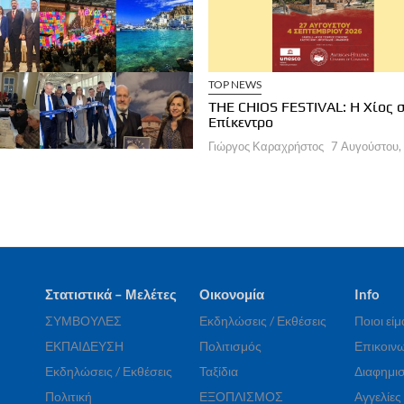
ΧΕΙΡΗΣΕΙΣ
ΞΕΝΟΔΟΧΕΙΑ
TOP NEWS
a Brown Corinthia: Αποδράσεις &
THE CHIOS FESTIVAL: Η Χίος 
στρονομία
Επίκεντρο
ργος Καραχρήστος
7 Αυγούστου, 2026
Γιώργος Καραχρήστος
7 Αυγούστου,
Στατιστικά – Μελέτες
Οικονομία
Info
ΣΥΜΒΟΥΛΕΣ
Εκδηλώσεις / Εκθέσεις
Ποιοι εί
ΕΚΠΑΙΔΕΥΣΗ
Πολιτισμός
Επικοινω
Εκδηλώσεις / Εκθέσεις
Ταξίδια
Διαφημισ
Πολιτική
ΕΞΟΠΛΙΣΜΟΣ
Αγγελίες