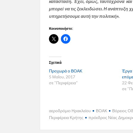
κατάσταση. Έχει, όμως, ταυτόχρονα κα
μπορεί να τις ξεκλειδώσει. Η ανάπτυξη χ
υπηρετήσουμε αυτή την πολιτική».
Κοινοποιήστε:
Σχετικά
Προχωρά ο ΒΟΑΚ
Έργα 
5 Μαΐου, 2017
επόμε
σε "Περιφέρεια"
22 Φε
σε "Π
αεροδρόμιο Ηρακλείου
ΒΟΑΚ
Βόρειος Οδ
Περιφέρεια Κρήτης
πρόεδρος Νέας Δημοκρ