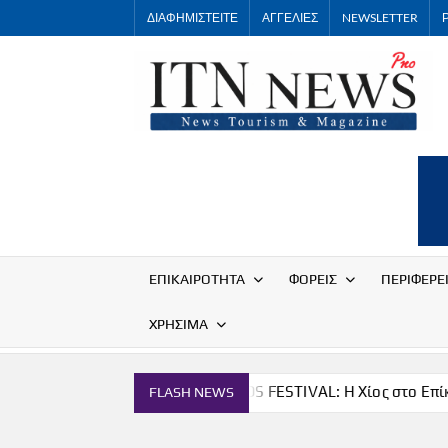
Skip
ΔΙΑΦΗΜΙΣΤΕΙΤΕ
ΑΓΓΕΛΙΕΣ
NEWSLETTER
to
content
ΕΠΙΚΑΙΡΟΤΗΤΑ
ΦΟΡΕΙΣ
ΠΕΡΙΦΕΡΕ
ΧΡΗΣΙΜΑ
τρονομία
THE CHIOS FESTIVAL: Η Χίος στο Επίκεντρο
FLASH NEWS