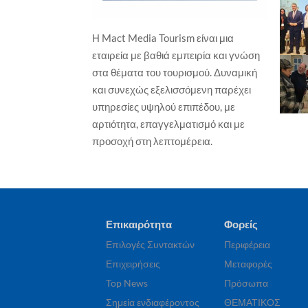
Η Mact Media Tourism είναι μια
ΕΠΙΧΕΙΡΗΣΕΙΣ
ΞΕΝΟΔΟΧΕΙΑ
εταιρεία με βαθιά εμπειρία και γνώση
ΕΠΙ
Wyndham Hotels & Resorts – Νέο
στα θέματα του τουρισμού. Δυναμική
Isl
TRYP by Wyndham στη Χάγη, σε
και συνεχώς εξελισσόμενη παρέχει
Γα
ιστορικό παραθαλάσσιο
ξενοδοχείο
υπηρεσίες υψηλού επιπέδου, με
Γιώ
Γιώργος Καραχρήστος
7 Αυγούστου, 2026
αρτιότητα, επαγγελματισμό και με
προσοχή στη λεπτομέρεια.
Επικαιρότητα
Φορείς
Επιλογές Συντακτών
Περιφέρεια
Επιχειρήσεις
Μεταφορές
Top News
Πρόσωπα
Σημεία ενδιαφέροντος
ΘΕΜΑΤΙΚΟΣ