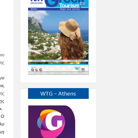
ιο
ης
γο
α,
WTG – Athens
ης
ης
.
 Ο
λο
μη