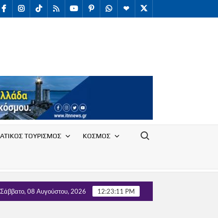
facebook
Instagram
TikTok
RSS
youtube
Pinterest
WhatsApp
Telegram
X
/
Twitter
Search for:
ΑΤΙΚΟΣ ΤΟΥΡΙΣΜΟΣ
ΚΟΣΜΟΣ
υ Συλλόγου Υπαλλήλων Ε.Ο.Τ. με τον Τομέα Τουρισμού του κόμμα
Σάββατο, 08 Αυγούστου, 2026
12:23:12 PM