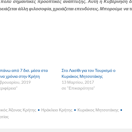
ι πολύ σημαντικές προοπτικές ανάπτυξης. Αυτή η Κυβέρνηση δ
ρειάζεται άλλη φιλοσοφία, χρειάζεται επενδύσεις. Μπορούμε να τ
πάνω από 7 δισ. μέσα στα
Στο Λασίθι για τον Τουρισμό ο
να χρόνια στην Κρήτη
Κυριάκος Μητσοτάκης
βρουαρίου, 2019
13 Μαρτίου, 2017
εριφέρεια"
σε "Επικαιρότητα"
ικός Άξονας Κρήτης
Ηράκλειο Κρήτης
Κυριάκος Μητσοτάκης
ατίας