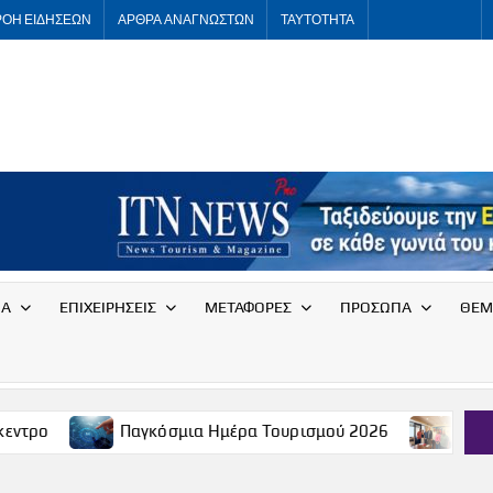
ΡΟΗ ΕΙΔΗΣΕΩΝ
ΑΡΘΡΑ ΑΝΑΓΝΩΣΤΩΝ
ΤΑΥΤΟΤΗΤΑ
ITNNEWS
International
Tourism
News
ΙΑ
ΕΠΙΧΕΙΡΗΣΕΙΣ
ΜΕΤΑΦΟΡΕΣ
ΠΡΟΣΩΠΑ
ΘΕΜ
Παγκόσμια Ημέρα Τουρισμού 2026
Συνάντηση το