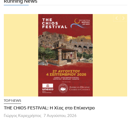
Running News
TOP NEWS
THE CHIOS FESTIVAL: Η Χίος στο Επίκεντρο
Α
Γιώργος Καραχρήστος
7 Αυγούστου, 2026
Π
Γ