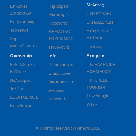
Μελέτες
Επιλογές
Περιφέρεια
Συντακτών
ΣΥΜΒΟΥΛΕΣ
Μεταφορές
Επιχειρήσεις
ΕΚΠΑΙΔΕΥΣΗ
Πρόσωπα
Top News
Εκδηλώσεις /
ΘΕΜΑΤΙΚΟΣ
Εκθέσεις
Σημεία
ΤΟΥΡΙΣΜΟΣ
ενδιαφέροντος
Πολιτική
Τεχνολογία
Οικονομία
Info
Εταιρεία
Εκδηλώσεις /
Ποιοι είμαστε
ITN ΕΛΛΗΝΙΚΗ
Εκθέσεις
ΕΦΗΜΕΡΙΔΑ
Επικοινωνία
Πολιτισμός
ITN GREEK
Διαφημιστείτε
TOURISM
Ταξίδια
Αγγελίες
Travelmagic
ΕΞΟΠΛΙΣΜΟΣ
Newsletter
Wtg.gr
Επενδύσεις
All rights reserved : ITNnews 2026