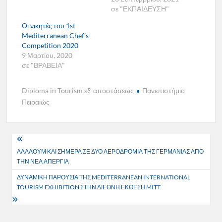
σε "ΕΚΠΑΙΔΕΥΣΗ"
Οι νικητές του 1st
Mediterranean Chef’s
Competition 2020
9 Μαρτίου, 2020
σε "ΒΡΑΒΕΙΑ"
Diploma in Tourism εξ’ αποστάσεως
Πανεπιστήμιο
Πειραιώς
Πλοήγηση
ΑΛΑΛΟΥΜ ΚΑΙ ΣΗΜΕΡΑ ΣΕ ΔΥΟ ΑΕΡΟΔΡΟΜΙΑ ΤΗΣ ΓΕΡΜΑΝΙΑΣ ΑΠΟ
άρθρων
ΤΗΝ ΝΕΑ ΑΠΕΡΓΙΑ
ΔΥΝΑΜΙΚΗ ΠΑΡΟΥΣΙΑ ΤΗΣ MEDITERRANEAN INTERNATIONAL
TOURISM EXHIBITION ΣΤΗΝ ΔΙΕΘΝΗ ΕΚΘΕΣΗ MITT