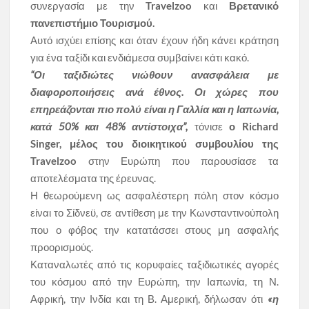
συνεργασία με την
Travelzoo
και
Βρετανικό
πανεπιστήμιο Τουρισμού.
Αυτό ισχύει επίσης και όταν έχουν ήδη κάνει κράτηση
για ένα ταξίδι και ενδιάμεσα συμβαίνει κάτι κακό.
“Οι ταξιδιώτες νιώθουν ανασφάλεια με
διαφοροποιήσεις ανά έθνος. Οι χώρες που
επηρεάζονται πιο πολύ είναι η Γαλλία και η Ιαπωνία,
κατά 50% και 48% αντίστοιχα”,
τόνισε
ο Richard
Singer, μέλος του διοικητικού συμβουλίου της
Travelzoo
στην Ευρώπη που παρουσίασε τα
αποτελέσματα της έρευνας.
Η θεωρούμενη ως ασφαλέστερη πόλη στον κόσμο
είναι το Σίδνεϋ, σε αντίθεση με την Κωνσταντινούπολη
που ο φόβος την κατατάσσει στους μη ασφαλής
προορισμούς.
Καταναλωτές από τις κορυφαίες ταξιδιωτικές αγορές
του κόσμου από την Ευρώπη, την Ιαπωνία, τη Ν.
Αφρική, την Ινδία και τη Β. Αμερική, δήλωσαν ότι
«η