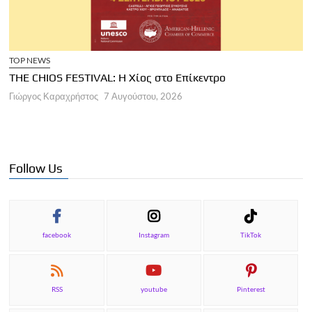
TOP NEWS
THE CHIOS FESTIVAL: Η Χίος στο Επίκεντρο
Α
Γιώργος Καραχρήστος
7 Αυγούστου, 2026
Π
Γ
Follow Us
facebook
Instagram
TikTok
RSS
youtube
Pinterest