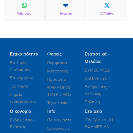
WhatsApp
Telegram
X / Twitter
Επικαιρότητα
Φορείς
Στατιστικά –
Μελέτες
Επιλογές
Περιφέρεια
Συντακτών
ΣΥΜΒΟΥΛΕΣ
Μεταφορές
Επιχειρήσεις
ΕΚΠΑΙΔΕΥΣΗ
Πρόσωπα
Top News
Εκδηλώσεις /
ΘΕΜΑΤΙΚΟΣ
Εκθέσεις
Σημεία
ΤΟΥΡΙΣΜΟΣ
ενδιαφέροντος
Πολιτική
Τεχνολογία
Οικονομία
Info
Εταιρεία
Εκδηλώσεις /
Ποιοι είμαστε
ITN ΕΛΛΗΝΙΚΗ
Εκθέσεις
ΕΦΗΜΕΡΙΔΑ
Επικοινωνία