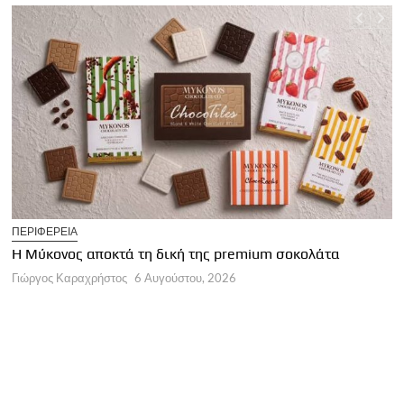
T
ΠΕΡΙΦΕΡΕΙΑ
Η
Η Μύκονος αποκτά τη δική της premium σοκολάτα
Γ
Γιώργος Καραχρήστος
6 Αυγούστου, 2026