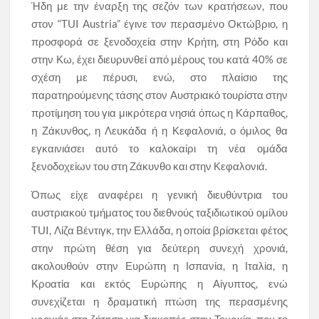
Ήδη με την έναρξη της σεζόν των κρατήσεων, που
στον “TUI Austria” έγινε τον περασμένο Οκτώβριο, η
προσφορά σε ξενοδοχεία στην Κρήτη, στη Ρόδο και
στην Κω, έχει διευρυνθεί από μέρους του κατά 40% σε
σχέση με πέρυσι, ενώ, στο πλαίσιο της
παρατηρούμενης τάσης στον Αυστριακό τουρίστα στην
προτίμηση του για μικρότερα νησιά όπως η Κάρπαθος,
η Ζάκυνθος, η Λευκάδα ή η Κεφαλονιά, ο όμιλος θα
εγκαινιάσει αυτό το καλοκαίρι τη νέα ομάδα
ξενοδοχείων του στη Ζάκυνθο και στην Κεφαλονιά.
Όπως είχε αναφέρει η γενική διευθύντρια του
αυστριακού τμήματος του διεθνούς ταξιδιωτικού ομίλου
TUI, Λίζα Βέντιγκ, την Ελλάδα, η οποία βρίσκεται φέτος
στην πρώτη θέση για δεύτερη συνεχή χρονιά,
ακολουθούν στην Ευρώπη η Ισπανία, η Ιταλία, η
Κροατία και εκτός Ευρώπης η Αίγυπτος, ενώ
συνεχίζεται η δραματική πτώση της περασμένης
χρονιάς στη ζήτηση για διακοπές στην Τουρκία, που το