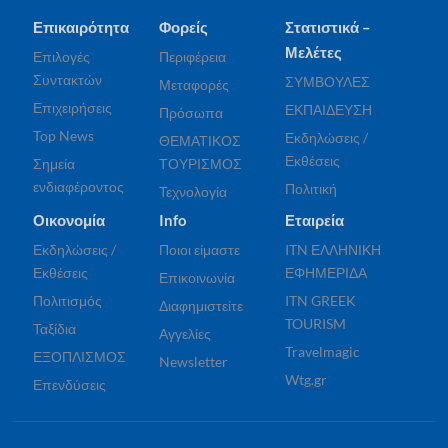
Επικαιρότητα
Φορείς
Στατιστικά –
Μελέτες
Επιλογές
Περιφέρεια
Συντακτών
ΣΥΜΒΟΥΛΕΣ
Μεταφορές
Επιχειρήσεις
ΕΚΠΑΙΔΕΥΣΗ
Πρόσωπα
Top News
Εκδηλώσεις /
ΘΕΜΑΤΙΚΟΣ
Εκθέσεις
Σημεία
ΤΟΥΡΙΣΜΟΣ
ενδιαφέροντος
Πολιτική
Τεχνολογία
Οικονομία
Info
Εταιρεία
Εκδηλώσεις /
Ποιοι είμαστε
ITN ΕΛΛΗΝΙΚΗ
Εκθέσεις
ΕΦΗΜΕΡΙΔΑ
Επικοινωνία
Πολιτισμός
ITN GREEK
Διαφημιστείτε
TOURISM
Ταξίδια
Αγγελίες
Travelmagic
ΕΞΟΠΛΙΣΜΟΣ
Newsletter
Wtg.gr
Επενδύσεις