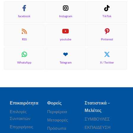
facebook
Instagram
TikTok
RSS
youtube
Pinterest
WhatsApp
Telegram
X / Twitter
Επικαιρότητα
Φορείς
Στατιστικά –
Μελέτες
Επιλογές
Περιφέρεια
Συντακτών
ΣΥΜΒΟΥΛΕΣ
Μεταφορές
Επιχειρήσεις
ΕΚΠΑΙΔΕΥΣΗ
Πρόσωπα