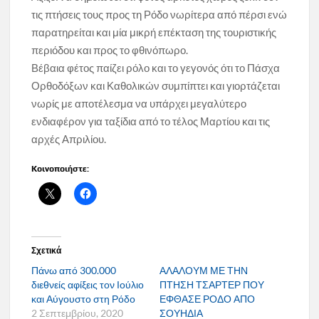
τις πτήσεις τους προς τη Ρόδο νωρίτερα από πέρσι ενώ
παρατηρείται και μία μικρή επέκταση της τουριστικής
περιόδου και προς το φθινόπωρο.
Βέβαια φέτος παίζει ρόλο και το γεγονός ότι το Πάσχα
Ορθοδόξων και Καθολικών συμπίπτει και γιορτάζεται
νωρίς με αποτέλεσμα να υπάρχει μεγαλύτερο
ενδιαφέρον για ταξίδια από το τέλος Μαρτίου και τις
αρχές Απριλίου.
Κοινοποιήστε:
Σχετικά
Πάνω από 300.000
ΑΛΑΛΟΥΜ ΜΕ ΤΗΝ
διεθνείς αφίξεις τον Ιούλιο
ΠΤΗΣΗ ΤΣΑΡΤΕΡ ΠΟΥ
και Αύγουστο στη Ρόδο
ΕΦΘΑΣΕ ΡΟΔΟ ΑΠΟ
2 Σεπτεμβρίου, 2020
ΣΟΥΗΔΙΑ