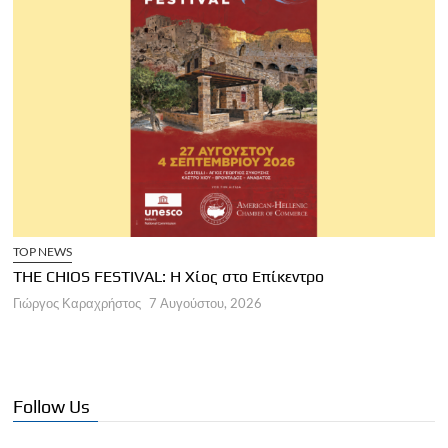
TOP NEWS
THE CHIOS FESTIVAL: Η Χίος στο Επίκεντρο
Α
Γιώργος Καραχρήστος
7 Αυγούστου, 2026
Π
Γ
Follow Us