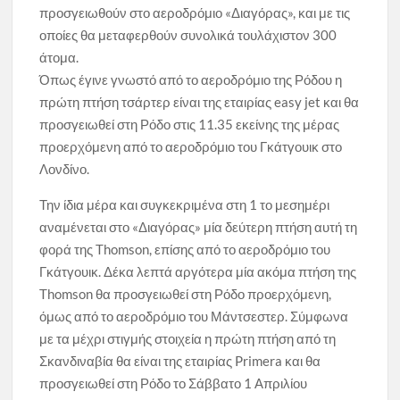
προσγειωθούν στο αεροδρόμιο «Διαγόρας», και με τις
οποίες θα μεταφερθούν συνολικά τουλάχιστον 300
άτομα.
Όπως έγινε γνωστό από το αεροδρόμιο της Ρόδου η
πρώτη πτήση τσάρτερ είναι της εταιρίας easy jet και θα
προσγειωθεί στη Ρόδο στις 11.35 εκείνης της μέρας
προερχόμενη από το αεροδρόμιο του Γκάτγουικ στο
Λονδίνο.
Την ίδια μέρα και συγκεκριμένα στη 1 το μεσημέρι
αναμένεται στο «Διαγόρας» μία δεύτερη πτήση αυτή τη
φορά της Thomson, επίσης από το αεροδρόμιο του
Γκάτγουικ. Δέκα λεπτά αργότερα μία ακόμα πτήση της
Thomson θα προσγειωθεί στη Ρόδο προερχόμενη,
όμως από το αεροδρόμιο του Μάντσεστερ. Σύμφωνα
με τα μέχρι στιγμής στοιχεία η πρώτη πτήση από τη
Σκανδιναβία θα είναι της εταιρίας Primera και θα
προσγειωθεί στη Ρόδο το Σάββατο 1 Απριλίου