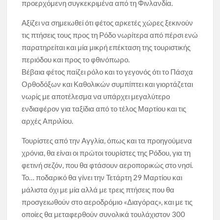
προερχόμενη συγκεκριμένα από τη Φινλανδία.
Αξίζει να σημειωθεί ότι φέτος αρκετές χώρες ξεκινούν
τις πτήσεις τους προς τη Ρόδο νωρίτερα από πέρσι ενώ
παρατηρείται και μία μικρή επέκταση της τουριστικής
περιόδου και προς το φθινόπωρο.
Βέβαια φέτος παίζει ρόλο και το γεγονός ότι το Πάσχα
Ορθοδόξων και Καθολικών συμπίπτει και γιορτάζεται
νωρίς με αποτέλεσμα να υπάρχει μεγαλύτερο
ενδιαφέρον για ταξίδια από το τέλος Μαρτίου και τις
αρχές Απριλίου.
Τουρίστες από την Αγγλία, όπως και τα προηγούμενα
χρόνια, θα είναι οι πρώτοι τουρίστες της Ρόδου, για τη
φετινή σεζόν, που θα φτάσουν αεροπορικώς στο νησί.
Το… ποδαρικό θα γίνει την Τετάρτη 29 Μαρτίου και
μάλιστα όχι με μία αλλά με τρεις πτήσεις που θα
προσγειωθούν στο αεροδρόμιο «Διαγόρας», και με τις
οποίες θα μεταφερθούν συνολικά τουλάχιστον 300