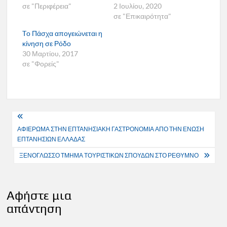
σε "Περιφέρεια"
2 Ιουλίου, 2020
σε "Επικαιρότητα"
Tο Πάσχα απογειώνεται η
κίνηση σε Ρόδο
30 Μαρτίου, 2017
σε "Φορείς"
Πλοήγηση
ΑΦΙΕΡΩΜΑ ΣΤΗΝ ΕΠΤΑΝΗΣΙΑΚΗ ΓΑΣΤΡΟΝΟΜΙΑ ΑΠΟ ΤΗΝ ΕΝΩΣΗ
άρθρων
ΕΠΤΑΝΗΣΙΩΝ ΕΛΛΑΔΑΣ
ΞΕΝΟΓΛΩΣΣΟ ΤΜΗΜΑ ΤΟΥΡΙΣΤΙΚΩΝ ΣΠΟΥΔΩΝ ΣΤΟ ΡΕΘΥΜΝΟ
Αφήστε μια
απάντηση