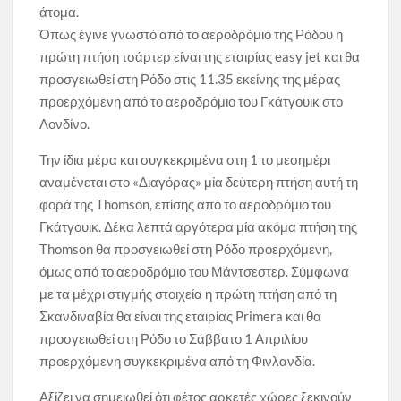
άτομα.
Όπως έγινε γνωστό από το αεροδρόμιο της Ρόδου η
πρώτη πτήση τσάρτερ είναι της εταιρίας easy jet και θα
προσγειωθεί στη Ρόδο στις 11.35 εκείνης της μέρας
προερχόμενη από το αεροδρόμιο του Γκάτγουικ στο
Λονδίνο.
Την ίδια μέρα και συγκεκριμένα στη 1 το μεσημέρι
αναμένεται στο «Διαγόρας» μία δεύτερη πτήση αυτή τη
φορά της Thomson, επίσης από το αεροδρόμιο του
Γκάτγουικ. Δέκα λεπτά αργότερα μία ακόμα πτήση της
Thomson θα προσγειωθεί στη Ρόδο προερχόμενη,
όμως από το αεροδρόμιο του Μάντσεστερ. Σύμφωνα
με τα μέχρι στιγμής στοιχεία η πρώτη πτήση από τη
Σκανδιναβία θα είναι της εταιρίας Primera και θα
προσγειωθεί στη Ρόδο το Σάββατο 1 Απριλίου
προερχόμενη συγκεκριμένα από τη Φινλανδία.
Αξίζει να σημειωθεί ότι φέτος αρκετές χώρες ξεκινούν