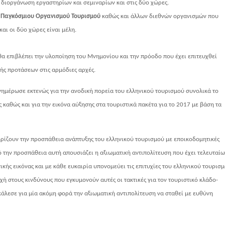
η διοργάνωση εργαστηρίων και σεμιναρίων και στις δύο χώρες.
υ
Παγκόσμιου Οργανισμού Τουρισμού
καθώς και άλλων διεθνών οργανισμών που
και οι δύο χώρες είναι μέλη.
α επιβλέπει την υλοποίηση του Μνημονίου και την πρόοδο που έχει επιτευχθεί
ς προτάσεων στις αρμόδιες αρχές.
ενημέρωσε εκτενώς για την ανοδική πορεία του ελληνικού τουρισμού συνολικά το
ής καθώς και για την εικόνα αύξησης στα τουριστικά πακέτα για το 2017 με βάση τα
ρίζουν την προσπάθεια ανάπτυξης του ελληνικού τουρισμού με εποικοδομητικές
πό την προσπάθεια αυτή απουσιάζει η αξιωματική αντιπολίτευση που έχει τελευταίω
ικής εικόνας και με κάθε ευκαιρία υπονομεύει τις επιτυχίες του ελληνικού τουρισ
χή στους κινδύνους που εγκυμονούν αυτές οι τακτικές για τον τουριστικό κλάδο-
 κάλεσε για μία ακόμη φορά την αξιωματική αντιπολίτευση να σταθεί με ευθύνη