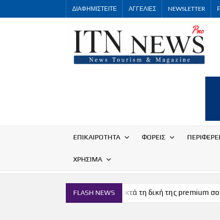
Skip
ΔΙΑΦΗΜΙΣΤΕΙΤΕ
ΑΓΓΕΛΙΕΣ
NEWSLETTER
to
content
ΕΠΙΚΑΙΡΟΤΗΤΑ
ΦΟΡΕΙΣ
ΠΕΡΙΦΕΡΕ
ΧΡΗΣΙΜΑ
ών
Η Μύκονος αποκτά τη δική της premium σοκολάτα
FLASH NEWS