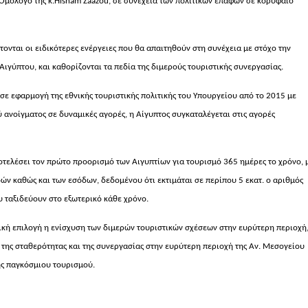
Ομόλογό της κ.
Hisham
Zaazou
, σε συνέχεια των πολιτικών επαφών σε κορυφαίο
τονται οι ειδικότερες ενέργειες που θα απαιτηθούν στη συνέχεια με στόχο την
Αιγύπτου, και καθορίζονται τα πεδία της διμερούς τουριστικής συνεργασίας.
ι σε εφαρμογή της εθνικής τουριστικής πολιτικής του Υπουργείου από το 2015 με
ύ ανοίγματος σε δυναμικές αγορές, η Αίγυπτος συγκαταλέγεται στις αγορές
ποτελέσει τον πρώτο προορισμό των Αιγυπτίων για τουρισμό 365 ημέρες το χρόνο, 
ών καθώς και των εσόδων, δεδομένου ότι εκτιμάται σε περίπου 5 εκατ. ο αριθμός
 ταξιδεύουν στο εξωτερικό κάθε χρόνο.
γική επιλογή η ενίσχυση των διμερών τουριστικών σχέσεων στην ευρύτερη περιοχή
 της σταθερότητας και της συνεργασίας στην ευρύτερη περιοχή της Αν. Μεσογείου
ης παγκόσμιου τουρισμού.