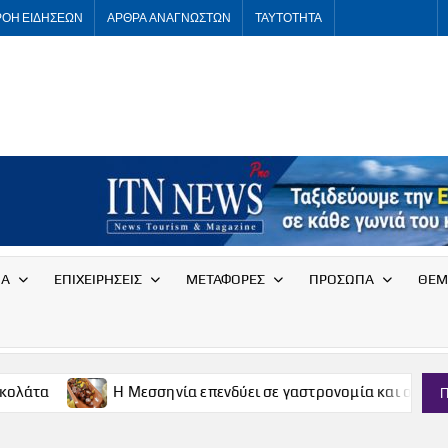
ΡΟΗ ΕΙΔΗΣΕΩΝ
ΑΡΘΡΑ ΑΝΑΓΝΩΣΤΩΝ
ΤΑΥΤΟΤΗΤΑ
ITNNEWS
International
Tourism
News
ΙΑ
ΕΠΙΧΕΙΡΗΣΕΙΣ
ΜΕΤΑΦΟΡΕΣ
ΠΡΟΣΩΠΑ
ΘΕΜ
Η Μεσσηνία επενδύει σε γαστρονομία και οινοτουρισμό
Π