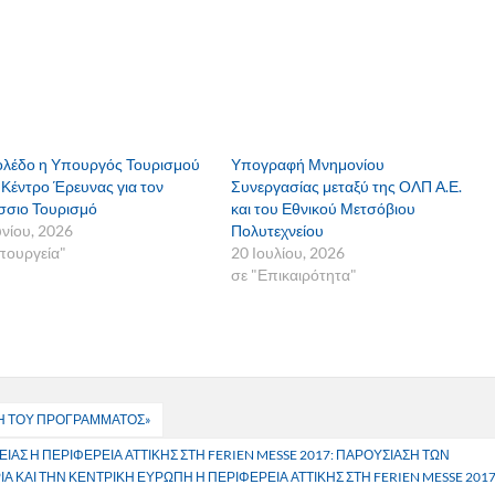
ολέδο η Υπουργός Τουρισμού
Υπογραφή Μνημονίου
 Κέντρο Έρευνας για τον
Συνεργασίας μεταξύ της ΟΛΠ Α.Ε.
σιο Τουρισμό
και του Εθνικού Μετσόβιου
υνίου, 2026
Πολυτεχνείου
πουργεία"
20 Ιουλίου, 2026
σε "Επικαιρότητα"
Η ΤΟΥ ΠΡΟΓΡΑΜΜΑΤΟΣ»
ΑΣ Η ΠΕΡΙΦΕΡΕΙΑ ΑΤΤΙΚΗΣ ΣΤΗ FERIEN MESSE 2017: ΠΑΡΟΥΣΙΑΣΗ ΤΩΝ
 ΚΑΙ ΤΗΝ ΚΕΝΤΡΙΚΗ ΕΥΡΩΠΗ Η ΠΕΡΙΦΕΡΕΙΑ ΑΤΤΙΚΗΣ ΣΤΗ FERIEN MESSE 201