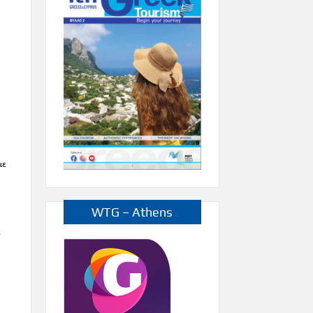
με
WTG – Athens
,