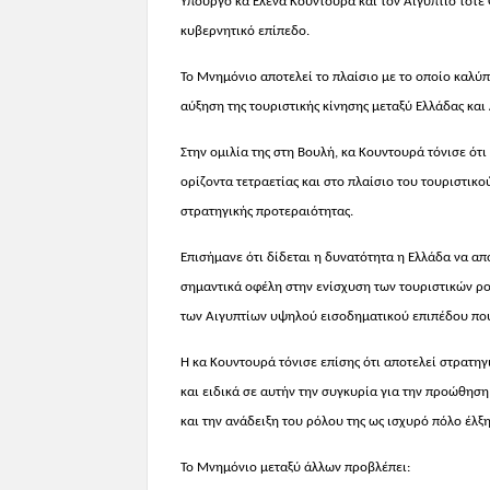
Υπουργό κα Έλενα Κουντουρά και τον Αιγύπτιο τότε 
κυβερνητικό επίπεδο.
Το Μνημόνιο αποτελεί το πλαίσιο με το οποίο καλύπ
αύξηση της τουριστικής κίνησης μεταξύ Ελλάδας και 
Στην ομιλία της στη Βουλή, κα Κουντουρά τόνισε ότ
ορίζοντα τετραετίας και στο πλαίσιο του τουριστικο
στρατηγικής προτεραιότητας.
Επισήμανε ότι δίδεται η δυνατότητα η Ελλάδα να α
σημαντικά οφέλη στην ενίσχυση των τουριστικών ρο
των Αιγυπτίων υψηλού εισοδηματικού επιπέδου που
Η κα Κουντουρά τόνισε επίσης ότι αποτελεί στρατη
και ειδικά σε αυτήν την συγκυρία για την προώθηση
και την ανάδειξη του ρόλου της ως ισχυρό πόλο έλξ
Το Μνημόνιο μεταξύ άλλων προβλέπει: