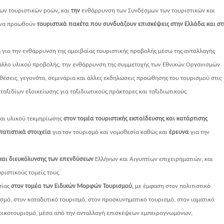
των τουριστικών ροών
,
και
την
ενθάρρυνση των Συνδέσμων των τουριστικών και
ι να προωθούν
τουριστικά πακέτα που συνδυάζουν επισκέψεις στην Ελλάδα και στ
ή
για την ενθάρρυνση της αμοιβαίας τουριστικής προβολής μέσω της ανταλλαγής
άλλο υλικού προβολής, την ενθάρρυνση της συμμετοχής των
Εθνικών Οργανισμών
θέσεις, γεγονότα, σεμινάρια και άλλες εκδηλώσεις προώθησης του τουρισμού στις
ταξιδίων εξοικείωσης για ταξιδιωτικούς πράκτορες και ταξιδιωτικούς
αι υλικού τεκμηρίωσης
στον τομέα τουριστικής εκπαίδευσης και κατάρτισης
τατιστικά στοιχεία
για τον τουρισμό και νομοθεσία καθώς και
έρευνα
για την
και διευκόλυνσης των επενδύσεων
Ελλήνων και Αιγυπτίων επιχειρηματιών, και
ριστικούς τομείς τους.
σίας
στον τομέα των Ειδικών Μορφών Τουρισμού,
με έμφαση στον πολιτιστικό
ισμό, στον καταδυτικό τουρισμό, στον προσκυνηματικό τουρισμό, στον ιαματικό
ν οικοτουρισμό, μέσα από την ανταλλαγή επισκέψεων εμπειρογνωμόνων,