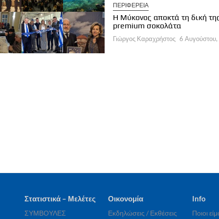
ΠΕΡΙΦΕΡΕΙΑ
ΛΟΓΕΣ ΣΥΝΤΑΚΤΩΝ
Η Μύκονος αποκτά τη δική τη
α εποχή στη διαχείριση των
premium σοκολάτα
οορισμών
Γιώργος Καραχρήστος
6 Αυγούστου,
ργος Καραχρήστος
6 Αυγούστου, 2026
Στατιστικά – Μελέτες
Οικονομία
Info
ΣΥΜΒΟΥΛΕΣ
Εκδηλώσεις / Εκθέσεις
Ποιοι εί