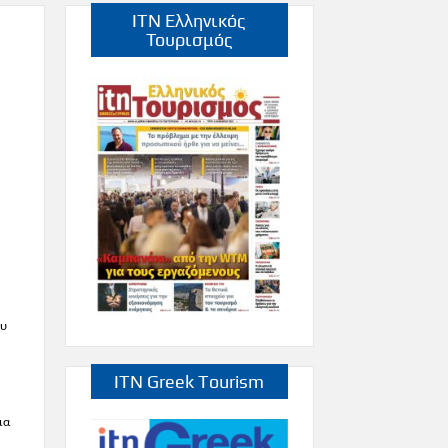
ITN Ελληνικός
Τουρισμός
ου
ITN Greek Tourism
ια