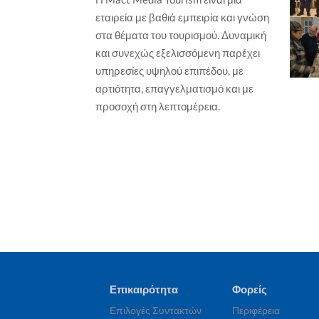
ΕΠΙ
εταιρεία με βαθιά εμπειρία και γνώση
ΕΚΔΗΛΩΣΕΙΣ / ΕΚΘΕΣΕΙΣ
Νέ
στα θέματα του τουρισμού. Δυναμική
πρ
Ο ΠΣΑΠΠ φέρνει το Football Unity
και συνεχώς εξελισσόμενη παρέχει
Festival
Γιώ
υπηρεσίες υψηλού επιπέδου, με
Γιώργος Καραχρήστος
6 Αυγούστου, 2026
αρτιότητα, επαγγελματισμό και με
προσοχή στη λεπτομέρεια.
Επικαιρότητα
Φορείς
Επιλογές Συντακτών
Περιφέρεια