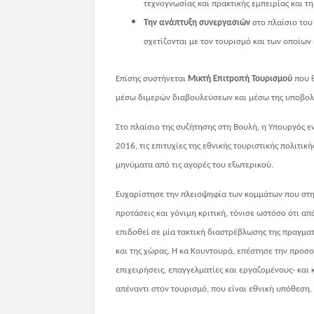
τεχνογνωσίας και πρακτικής εμπειρίας και τ
Την ανάπτυξη συνεργασιών
στο πλαίσιο το
σχετίζονται με τον τουρισμό και των οποίων 
Επίσης συστήνεται
Μικτή Επιτροπή Τουρισμού
που θ
μέσω διμερών διαβουλεύσεων και μέσω της υποβολή
Στο πλαίσιο της συζήτησης στη Βουλή, η Υπουργός 
2016, τις επιτυχίες της εθνικής τουριστικής πολιτικ
μηνύματα από τις αγορές του εξωτερικού.
Ευχαρίστησε την πλειοψηφία των κομμάτων που στη
προτάσεις και γόνιμη κριτική, τόνισε ωστόσο ότι α
επιδοθεί σε μία τακτική διαστρέβλωσης της πραγματ
και της χώρας. Η κα Κουντουρά, επέστησε την προσο
επιχειρήσεις, επαγγελματίες και εργαζομένους- και
απέναντι στον τουρισμό, που είναι εθνική υπόθεση.