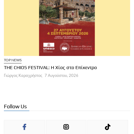
TOP NEWS
THE CHIOS FESTIVAL: Η Χίος στο Επίκεντρο
Α
Γιώργος Καραχρήστος
7 Αυγούστου, 2026
Π
Γ
Follow Us