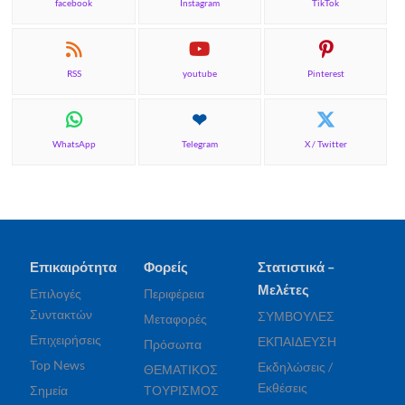
facebook
Instagram
TikTok
RSS
youtube
Pinterest
WhatsApp
Telegram
X / Twitter
Επικαιρότητα
Φορείς
Στατιστικά –
Μελέτες
Επιλογές
Περιφέρεια
Συντακτών
ΣΥΜΒΟΥΛΕΣ
Μεταφορές
Επιχειρήσεις
ΕΚΠΑΙΔΕΥΣΗ
Πρόσωπα
Top News
Εκδηλώσεις /
ΘΕΜΑΤΙΚΟΣ
Εκθέσεις
Σημεία
ΤΟΥΡΙΣΜΟΣ