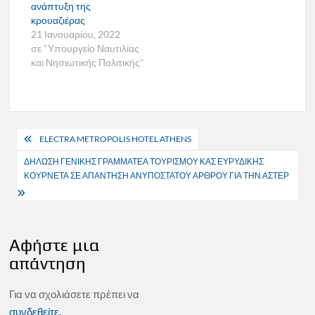
ανάπτυξη της
κρουαζιέρας
21 Ιανουαρίου, 2022
σε "Υπουργείο Ναυτιλίας
και Νησιωτικής Πολιτικής"
Πλοήγηση
ELECTRA METROPOLIS HOTEL ATHENS
άρθρων
ΔΗΛΩΣΗ ΓΕΝΙΚΗΣ ΓΡΑΜΜΑΤΕΑ ΤΟΥΡΙΣΜΟΥ ΚΑΣ ΕΥΡΥΔΙΚΗΣ
ΚΟΥΡΝΕΤΑ ΣΕ ΑΠΑΝΤΗΣΗ ΑΝΥΠΟΣΤΑΤΟΥ ΑΡΘΡΟΥ ΓΙΑ ΤΗΝ ΑΣΤΕΡ
Αφήστε μια
απάντηση
Για να σχολιάσετε πρέπει να
συνδεθείτε
.