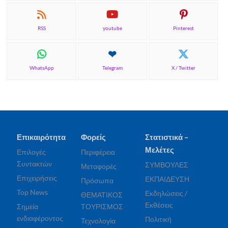
RSS
youtube
Pinterest
WhatsApp
Telegram
X / Twitter
Επικαιρότητα
Φορείς
Στατιστικά –
Μελέτες
Επιλογές
Περιφέρεια
Συντακτών
ΣΥΜΒΟΥΛΕΣ
Μεταφορές
Επιχειρήσεις
ΕΚΠΑΙΔΕΥΣΗ
Πρόσωπα
Top News
Εκδηλώσεις /
ΘΕΜΑΤΙΚΟΣ
Εκθέσεις
Σημεία
ΤΟΥΡΙΣΜΟΣ
ενδιαφέροντος
Πολιτική
Τεχνολογία