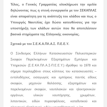
Τέλος, ο Γενικός Γραμματέας ολοκλήρωσε την ομιλία
δηλώνοντας πως η στενή συνεργασία με τον ΣΕΚΑΠΛΑΣ
είναι απαραίτητη για τη ανάπτυξη του κλάδου και πως ο
Υπουργός Ναυτιλίας έχει δώσει κατευθύνσεις για την
υποστήριξη των κλάδων αυτών που θα αποτελέσουν
βασικά στηρίγματα της Ελληνικής οικονομίας.
Σχετικά με τον
Σ.Ε.Κ.Α.ΠΛ.Α.Σ. Π.Ε.Ε.Υ.
Ο Σύνδεσμος Ελλήνων Κατασκευαστών Πολυεστερικών
Σκαφών Παρελκομένων Εξαρτημάτων Εμπόρων και
Υπηρεσιών (Σ.Ε.ΚΑ.ΠΛ.Α.Σ-Π.Ε.Ε.Υ.) ιδρύθηκε το 1978 και
σήμερα περιλαμβάνει στους κόλπους του κατασκευαστές –
εντολοδόχους, εισαγωγείς και εμπόρους παντός είδους
σκαφών, μηχανών θαλάσσης, εξαρτημάτων και
παρελκομένων σκαφών, ναυτιλιακών και ηλεκτρονικών
οργάνων, υλικών ναυπήγησης, χρωμάτων,
λιπαντικών, ειδών πυρασφάλειας, καταδυτικού και