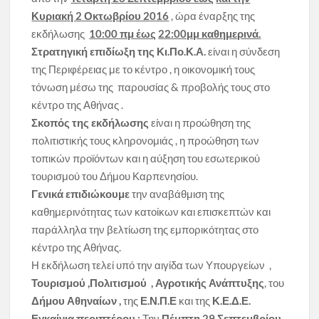
Κυριακή 2 Οκτωβρίου 2016
, ώρα έναρξης της
εκδήλωσης
10:00 πμ έως
22:00μμ καθημερινά.
Στρατηγική επιδίωξη της Κι.Πο.Κ.Α.
είναι η σύνδεση
της Περιφέρειας με το κέντρο , η οικονομική τους
τόνωση μέσω της παρουσίας & προβολής τους στο
κέντρο της Αθήνας .
Σκοπός της εκδήλωσης
είναι η προώθηση της
πολιτιστικής τους κληρονομιάς , η προώθηση των
τοπικών προϊόντων και η αύξηση του εσωτερικού
τουρισμού του Δήμου Καρπενησίου.
Γενικά επιδιώκουμε
την αναβάθμιση της
καθημερινότητας των κατοίκων και επισκεπτών και
παράλληλα την βελτίωση της εμπορικότητας στο
κέντρο της Αθήνας.
Η εκδήλωση τελεί υπό την αιγίδα των Υπουργείων ,
Τουρισμού ,Πολιτισμού , Αγροτικής Ανάπτυξης
, του
Δήμου Αθηναίων ,
της
Ε.Ν.Π.Ε
και της
Κ.Ε.Δ.Ε.
Εγκαίνια περιπτέρου :
Την
Πέμπτη 29 Σεπτεμβρίου