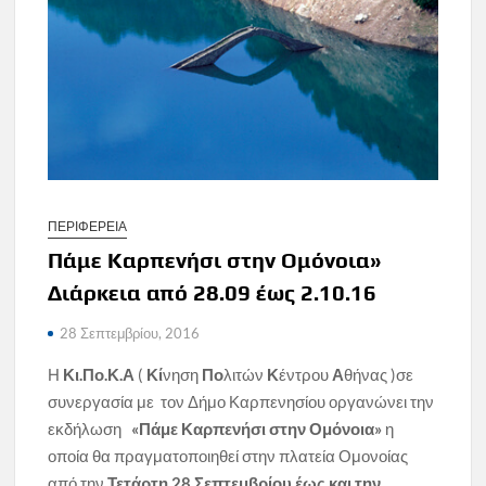
ΠΕΡΙΦΕΡΕΙΑ
Πάμε Καρπενήσι στην Ομόνοια»
Διάρκεια από 28.09 έως 2.10.16
28 Σεπτεμβρίου, 2016
Η
Κι.Πο.Κ.Α
(
Κί
νηση
Πο
λιτών
Κ
έντρου
Α
θήνας )σε
συνεργασία με τον Δήμο Καρπενησίου οργανώνει την
εκδήλωση
«Πάμε Καρπενήσι
στην Ομόνοια»
η
οποία θα πραγματοποιηθεί στην πλατεία Ομονοίας
από την
Τετάρτη 28
Σεπτεμβρίου έως
και την