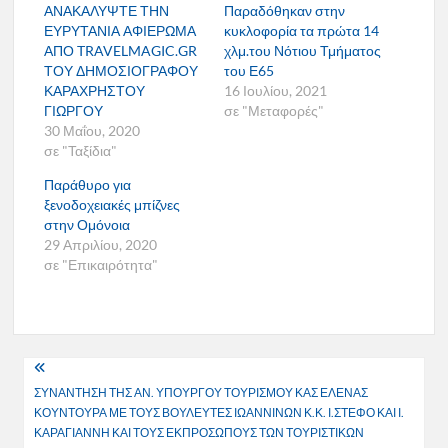
ΑΝΑΚΑΛΥΨΤΕ ΤΗΝ
Παραδόθηκαν στην
ΕΥΡΥΤΑΝΙΑ ΑΦΙΕΡΩΜΑ
κυκλοφορία τα πρώτα 14
ΑΠΟ TRAVELMAGIC.GR
χλμ.του Νότιου Τμήματος
ΤΟΥ ΔΗΜΟΣΙΟΓΡΑΦΟΥ
του Ε65
ΚΑΡΑΧΡΗΣΤΟΥ
16 Ιουλίου, 2021
ΓΙΩΡΓΟΥ
σε "Μεταφορές"
30 Μαΐου, 2020
σε "Ταξίδια"
Παράθυρο για
ξενοδοχειακές μπίζνες
στην Ομόνοια
29 Απριλίου, 2020
σε "Επικαιρότητα"
Πλοήγηση
ΣΥΝΑΝΤΗΣΗ ΤΗΣ ΑΝ. ΥΠΟΥΡΓΟΥ ΤΟΥΡΙΣΜΟΥ ΚΑΣ ΕΛΕΝΑΣ
άρθρων
ΚΟΥΝΤΟΥΡΑ ΜΕ ΤΟΥΣ ΒΟΥΛΕΥΤΕΣ ΙΩΑΝΝΙΝΩΝ Κ.Κ. Ι.ΣΤΕΦΟ ΚΑΙ Ι.
ΚΑΡΑΓΙΑΝΝΗ ΚΑΙ ΤΟΥΣ ΕΚΠΡΟΣΩΠΟΥΣ ΤΩΝ ΤΟΥΡΙΣΤΙΚΩΝ