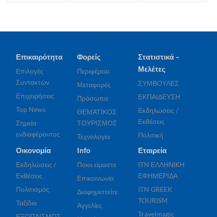
Επικαιρότητα
Φορείς
Στατιστικά –
Μελέτες
Επιλογές
Περιφέρεια
Συντακτών
ΣΥΜΒΟΥΛΕΣ
Μεταφορές
Επιχειρήσεις
ΕΚΠΑΙΔΕΥΣΗ
Πρόσωπα
Top News
Εκδηλώσεις /
ΘΕΜΑΤΙΚΟΣ
Εκθέσεις
Σημεία
ΤΟΥΡΙΣΜΟΣ
ενδιαφέροντος
Πολιτική
Τεχνολογία
Οικονομία
Info
Εταιρεία
Εκδηλώσεις /
Ποιοι είμαστε
ITN ΕΛΛΗΝΙΚΗ
Εκθέσεις
ΕΦΗΜΕΡΙΔΑ
Επικοινωνία
Πολιτισμός
ITN GREEK
Διαφημιστείτε
TOURISM
Ταξίδια
Αγγελίες
Travelmagic
ΕΞΟΠΛΙΣΜΟΣ