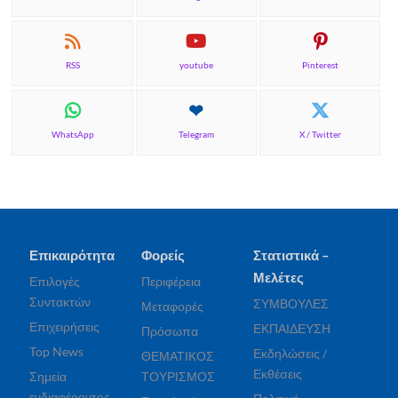
RSS
youtube
Pinterest
WhatsApp
Telegram
X / Twitter
Επικαιρότητα
Φορείς
Στατιστικά –
Μελέτες
Επιλογές
Περιφέρεια
Συντακτών
ΣΥΜΒΟΥΛΕΣ
Μεταφορές
Επιχειρήσεις
ΕΚΠΑΙΔΕΥΣΗ
Πρόσωπα
Top News
Εκδηλώσεις /
ΘΕΜΑΤΙΚΟΣ
Εκθέσεις
Σημεία
ΤΟΥΡΙΣΜΟΣ
ενδιαφέροντος