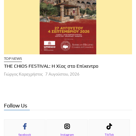
ος στο Επίκεντρο
ΑΡΘΡΑ
στου, 2026
Παγκόσμια Ημέρα Τουρισμού
Γιώργος Καραχρήστος
7 Αυγούστου
Follow Us
facebook
Instagram
TikTok