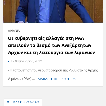
ΛΙΜΑΝΙΑ
Οι κυβερνητικές αλλαγές στη ΡΑΛ
απειλούν το θεσμό των Ανεξάρτητων
Αρχών και τη λειτουργία των λιμανιών
17 Φεβρουαρίου, 2022
«Η τοποθέτηση του νέου προέδρου της Ρυθμιστικής Αρχής
Λιμένων (ΡΑΛ) …
ΔΙΑΒΑΣΤΕ ΠΕΡΙΣΣΟΤΕΡΑ
Πλοήγηση
ΠΑΛΑΙΟΤΕΡΑ ΑΡΘΡΑ