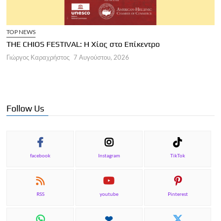
STIVAL: Η Χίος στο Επίκεντρο
ΑΡΘΡΑ
ήστος
7 Αυγούστου, 2026
Παγκόσμια Ημέρ
Γιώργος Καραχρήστ
Follow Us
facebook
Instagram
TikTok
RSS
youtube
Pinterest