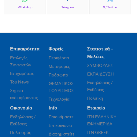
WhatsApp
Telegram
X / Twitter
Επικαιρότητα
Φορείς
Στατιστικά –
Μελέτες
Επιλογές
Περιφέρεια
Συντακτών
ΣΥΜΒΟΥΛΕΣ
Μεταφορές
Επιχειρήσεις
ΕΚΠΑΙΔΕΥΣΗ
Πρόσωπα
Top News
Εκδηλώσεις /
ΘΕΜΑΤΙΚΟΣ
Εκθέσεις
Σημεία
ΤΟΥΡΙΣΜΟΣ
ενδιαφέροντος
Πολιτική
Τεχνολογία
Οικονομία
Info
Εταιρεία
Εκδηλώσεις /
Ποιοι είμαστε
ITN ΕΛΛΗΝΙΚΗ
Εκθέσεις
ΕΦΗΜΕΡΙΔΑ
Επικοινωνία
Πολιτισμός
ITN GREEK
Διαφημιστείτε