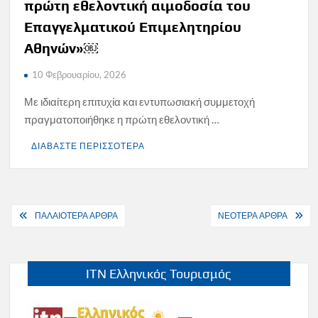
πρώτη εθελοντική αιμοδοσία του
Επαγγελματικού Επιμελητηρίου
Αθηνών»￼
10 Φεβρουαρίου, 2026
Με ιδιαίτερη επιτυχία και εντυπωσιακή συμμετοχή
πραγματοποιήθηκε η πρώτη εθελοντική …
ΔΙΑΒΑΣΤΕ ΠΕΡΙΣΣΟΤΕΡΑ
Πλοήγηση
ΠΑΛΑΙΟΤΕΡΑ ΑΡΘΡΑ
ΝΕΟΤΕΡΑ ΑΡΘΡΑ
άρθρων
ITN Ελληνικός Τουρισμός