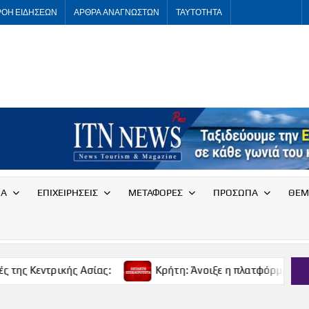
ΡΟΗ ΕΙΔΗΣΕΩΝ
ΑΡΘΡΑ ΑΝΑΓΝΩΣΤΩΝ
ΤΑΥΤΟΤΗΤΑ
ITNNEWS
International
Tourism
News
ΙΑ
ΕΠΙΧΕΙΡΗΣΕΙΣ
ΜΕΤΑΦΟΡΕΣ
ΠΡΟΣΩΠΑ
ΘΕΜ
ς Ασίας:
Κρήτη: Άνοιξε η πλατφόρμα για δωρεάν προσω