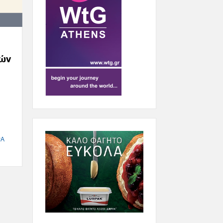
κών
ΡΑ