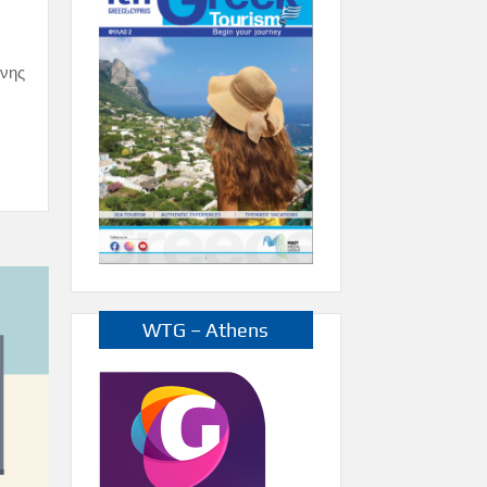
ύνης
WTG – Athens