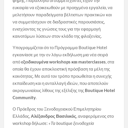
φήμης. Παράλληλα οι συμμετέχοντες είχαν την
ευκαιρία να εξοικειωθούν με προηγμένα εργαλεία, να
μελετήσουν παραδείγματα βέλτιστων πρακτικών και
να συμμετάσχουν σε διαδραστικές παρουσιάσεις,
ενισχύοντας τις γνώσεις τους για την εφαρμογή
καινοτόμων λύσεων στον κλάδο της φιλοξενίας.
Υπογραμμίζεται ότι το Πρόγραμμα Boutique Hotel
εγκαινίασε με την εν λόγω εκδήλωση μια νέα σειρά
από
εξειδικευμένα workshops και masterclasses
, στα
οποία θα έχουν αποκλειστική πρόσβαση τα μέλη της
κοινότητας. Με αυτό τον τρόπο προωθείται η συνεχής
εκπαίδευση και η ανταλλαγή ιδεών, που αποτελούν
ακρογωνιαίους λίθους της εξέλιξης της
Boutique Hotel
Community
.
Ο Πρόεδρος του Ξενοδοχειακού Επιμελητηρίου
Ελλάδος,
Αλέξανδρος Βασιλικός
, αναφερόμενος στο
workshop δήλωσε:
«Τα boutique ξενοδοχεία