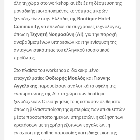
όλη τη χώρα στο workshop, ανέδειξε τη δέσμευση της
μοναδικής πιστοποιημένης κοινότητας μικρών
ξενοδοχείων στην Ελλάδα, της
Boutique Hotel
Community
, να επενδύει σε σύγχρονες τεχνολογίες,
όπως η
Τεχνητή Νοημοσύνη (AI)
, για την παροχή
αναβαθμισμένων υπηρεσιών και την ενίσχυση της
ανταγωνιστικότητας του ελληνικού τουριστικού
προϊόντος.
Στο πλαίσιο του workshop oι διακεκριμένοι
επαγγελματίες
Θοδωρής Μουλός
και
Γιάννης
Αγγελάκης
παρουσίασαν αναλυτικά τα οφέλη της
ενσωμάτωσης της AI στο χώρο των boutique
ξενοδοχείων. Οι εισηγήσεις τους εστίασαν σε θέματα
όπως η βελτιστοποίηση της εμπειρίας των επισκεπτών
μέσω προσωποποιημένων υπηρεσιών, η αύξηση των
κρατήσεων με τη χρήση έξυπνων εργαλείων, η
ενίσχυση της online παρουσίας και η διαχείριση της