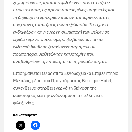
ξεχωρίζουν ως πρότυπα φιλοξενίας που εστιάζουν
στην ποιότητα, τις προσωποποιημένες υπηρεσίες και
τη δημιουργία εμπειριών που ανταποκρίνονται στις
σύγχρονες απαιτήσεις των ταξιδιωτών. Τ
ο ισχυρό
ενδιαφέρον και η ενεργή συμμετοχή των μελών σε
εξειδικευμένα
workshops
, επιβεβαιώνουν ότι τα
ελληνικά boutique ξενοδοχεία παραμένουν
πρωτοπόρα, υιοθετώντας καινοτομίες που
αναβαθμίζουν την ποιότητα και τη μοναδικότητα».
Επισημαίνεται τέλος ότι το Ξενοδοχειακό Επιμελητήριο
Ελλάδος, μέσω του Προγράμματος Boutique Hotel,
συνεχίζει να στηρίζει ενεργά τη διάχυση της
καινοτομίας και την ενδυνάμωση της ελληνικής
φιλοξενίας.
Κοινοποιήστε: