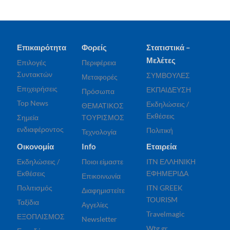
Επικαιρότητα
Φορείς
Στατιστικά –
Μελέτες
Επιλογές
Περιφέρεια
Συντακτών
ΣΥΜΒΟΥΛΕΣ
Μεταφορές
Επιχειρήσεις
ΕΚΠΑΙΔΕΥΣΗ
Πρόσωπα
Top News
Εκδηλώσεις /
ΘΕΜΑΤΙΚΟΣ
Εκθέσεις
Σημεία
ΤΟΥΡΙΣΜΟΣ
ενδιαφέροντος
Πολιτική
Τεχνολογία
Οικονομία
Info
Εταιρεία
Εκδηλώσεις /
Ποιοι είμαστε
ITN ΕΛΛΗΝΙΚΗ
Εκθέσεις
ΕΦΗΜΕΡΙΔΑ
Επικοινωνία
Πολιτισμός
ITN GREEK
Διαφημιστείτε
TOURISM
Ταξίδια
Αγγελίες
Travelmagic
ΕΞΟΠΛΙΣΜΟΣ
Newsletter
Wtg.gr