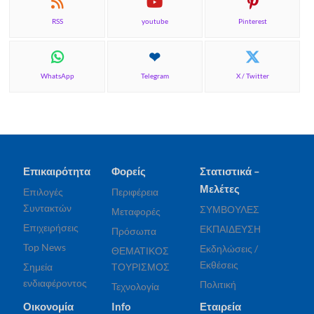
RSS
youtube
Pinterest
WhatsApp
Telegram
X / Twitter
Επικαιρότητα
Φορείς
Στατιστικά –
Μελέτες
Επιλογές
Περιφέρεια
Συντακτών
ΣΥΜΒΟΥΛΕΣ
Μεταφορές
Επιχειρήσεις
ΕΚΠΑΙΔΕΥΣΗ
Πρόσωπα
Top News
Εκδηλώσεις /
ΘΕΜΑΤΙΚΟΣ
Εκθέσεις
Σημεία
ΤΟΥΡΙΣΜΟΣ
ενδιαφέροντος
Πολιτική
Τεχνολογία
Οικονομία
Info
Εταιρεία