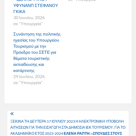
ΥΦΥΝΑΝΠ ΣΤΕΦΑΝΟΥ
ΓΚΙΚΑ
30 Ιουνίου, 2026
σε "Υπουργεία"
Συνάντηση της πολιτικής
ηγεσίας του Υπουργείου
Τουρισμού με την
Πρόεδρο του ΣΕΤΕ για
θέματα τουριστικής
εκπαίδευσης και
κατάρτισης
29 Ιουλίου, 2026
σε "Υπουργεία"
Πλοήγηση
ΞΕΚΙΝΑ ΤΗ ΔΕΥΤΕΡΑ 17 ΙΟΥΛΙΟΥ 2023 Η ΗΛΕΚΤΡΟΝΙΚΗ ΥΠΟΒΟΛΗ
άρθρων
ΑΙΤΗΣΕΩΝ ΓΙΑ ΤΗΝ ΕΙΣΑΓΩΓΗ ΣΤΑ ΔΗΜΟΣΙΑ ΙΕΚ ΤΟΥΡΙΣΜΟΥ, ΓΙΑ ΤΟ
ΑΚΑΔΗΜΑΪΚΟ ΕΤΟΣ 2023-2024
ΕΛΕΝΑ ΡΑΠΤΗ: «ΣΠΟΥΔΕΣ ΣΤΟΥΣ