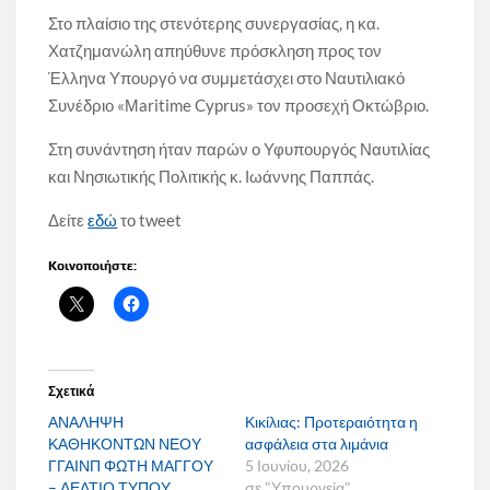
Στο πλαίσιο της στενότερης συνεργασίας, η κα.
Χατζημανώλη απηύθυνε πρόσκληση προς τον
Έλληνα Υπουργό να συμμετάσχει στο Ναυτιλιακό
Συνέδριο «Μaritime Cyprus» τον προσεχή Οκτώβριο.
Στη συνάντηση ήταν παρών ο Υφυπουργός Ναυτιλίας
και Νησιωτικής Πολιτικής κ. Ιωάννης Παππάς.
Δείτε
εδώ
το tweet
Κοινοποιήστε:
Σχετικά
ΑΝΑΛΗΨΗ
Κικίλιας: Προτεραιότητα η
ΚΑΘΗΚΟΝΤΩΝ ΝΕΟΥ
ασφάλεια στα λιμάνια
ΓΓΑΙΝΠ ΦΩΤΗ ΜΑΓΓΟΥ
5 Ιουνίου, 2026
– ΔΕΛΤΙΟ ΤΥΠΟΥ
σε "Υπουργεία"