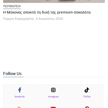
T
ΠΕΡΙΦΕΡΕΙΑ
Η
Η Μύκονος αποκτά τη δική της premium σοκολάτα
Γ
Γιώργος Καραχρήστος
6 Αυγούστου, 2026
Follow Us
facebook
Instagram
TikTok