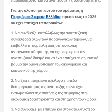
παρουσιάζονται και να αναπτύσσει τις δυνατότητες της.
Για την υλοποίηση αυτού του οράματος η
Περιφέρεια Στερεάς Ελλάδας
πρέπει έως το 2025
να έχει επιτύχει τα παρακάτω:
1. Να συνδυάζει καταλλήλως την αναπτυξιακή
συνεισφορά όλων των παραγωγικών τομέων, να
επιβάλλει τη συμβολή τους στη συνολική
ανταγωνιστικότητα της, να έχει περιορίσει τον
αναπτυξιακό δυϊσμό και να έχει επιτύχει σε σημαντικό
βαθμό την ομογενοποίηση του οικονομικού και
κοινωνικού της χώρου.
2. Να έχει επιτύχει ένα αξιόλογο επίπεδο
διατηρησιμότητας της ανάπτυξης και να έχει
ενσωματώσει τις απαιτήσεις της αειφορίας στην
οικονομική δραστηριότητα και στη χρήση του χώρου.
3. Να συνδυάζει με επιτυχία και στο καταλληλότερο