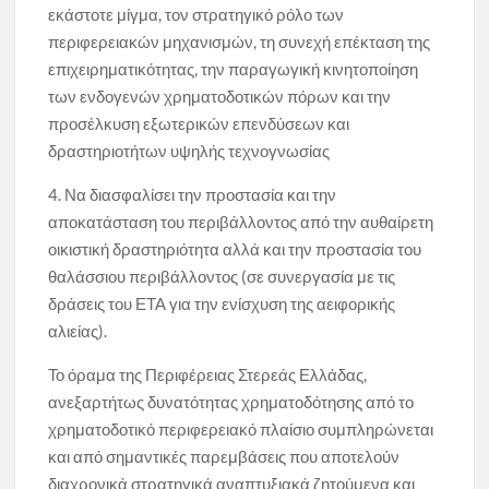
εκάστοτε μίγμα, τον στρατηγικό ρόλο των
περιφερειακών μηχανισμών, τη συνεχή επέκταση της
επιχειρηματικότητας, την παραγωγική κινητοποίηση
των ενδογενών χρηματοδοτικών πόρων και την
προσέλκυση εξωτερικών επενδύσεων και
δραστηριοτήτων υψηλής τεχνογνωσίας
4. Να διασφαλίσει την προστασία και την
αποκατάσταση του περιβάλλοντος από την αυθαίρετη
οικιστική δραστηριότητα αλλά και την προστασία του
θαλάσσιου περιβάλλοντος (σε συνεργασία με τις
δράσεις του ΕΤΑ για την ενίσχυση της αειφορικής
αλιείας).
Το όραμα της Περιφέρειας Στερεάς Ελλάδας,
ανεξαρτήτως δυνατότητας χρηματοδότησης από το
χρηματοδοτικό περιφερειακό πλαίσιο συμπληρώνεται
και από σημαντικές παρεμβάσεις που αποτελούν
διαχρονικά στρατηγικά αναπτυξιακά ζητούμενα και