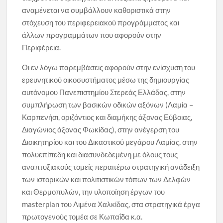
αναμένεται να συμβάλλουν καθοριστικά στην
στόχευση του περιφερειακού προγράμματος και
άλλων προγραμμάτων που αφορούν στην
Περιφέρεια.
Οι εν λόγω παρεμβάσεις αφορούν στην ενίσχυση του
ερευνητικού οικοσυστήματος μέσω της δημιουργίας
αυτόνομου Πανεπιστημίου Στερεάς Ελλάδας, στην
συμπλήρωση των βασικών οδικών αξόνων (Λαμία –
Καρπενήσι, οριζόντιος και διαμήκης άξονας Εύβοιας,
Διαγώνιος άξονας Φωκίδας), στην ανέγερση του
Διοικητηρίου και του Δικαστικού μεγάρου Λαμίας, στην
πολυεπίπεδη και διασυνδεδεμένη με όλους τους
αναπτυξιακούς τομείς περαιτέρω στρατηγική ανάδειξη
των ιστορικών και πολιτιστικών τόπων των Δελφών
και Θερμοπυλών, την υλοποίηση έργων του
masterplan του Λιμένα Χαλκίδας, στα στρατηγικά έργα
πρωτογενούς τομέα σε Κωπαΐδα κ.α.