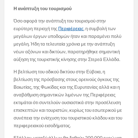
Η ανάπτυξη του τουρισμού
Όσο αφορά την ανάπτυξη του τουρισμού στην
ευρύτερη περιοχή της
Περιφέρειας
, η συμβολή των
μεγάλων έργων υποδομών ήταν και παραμένει πολύ
μεγάλη. Ήδη τα τελευταία χρόνια με την ανάπτυξη
νέων αξόνων και δικτύων, παρατηρήθηκε σημαντική
αύξηση της τουριστικής κίνησης στην Στερεά Ελλάδα.
Η βελτίωση του οδικού δικτύου στην Εύβοια, η
βελτίωση της πρόσβασης στους ορεινούς όγκους της
Βοιωτίας, της Φωκίδας και της Ευρυτανίας αλλά και η
αναβάθμιση σημαντικών λιμένων της Περιφέρειας
εκτιμάται ότι συντελούν ουσιαστικά στην προσέλευση
επισκεπτών και τουριστών, κυρίως του εσωτερικού με
συνέπεια την ενίσχυση του τουριστικού κλάδου και του
περιφερειακού εισοδήματος.
Εξάλλου, μεταξύ άλλων θα δοθούν 200.000 ευρώ για