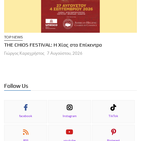
TOP NEWS
THE CHIOS FESTIVAL: Η Χίος στο Επίκεντρο
Α
Γιώργος Καραχρήστος
7 Αυγούστου, 2026
Π
Γ
Follow Us
facebook
Instagram
TikTok
RSS
youtube
Pinterest