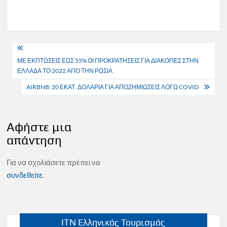
Πλοήγηση
ΜΕ ΕΚΠΤΩΣΕΙΣ ΕΩΣ 55% ΟΙ ΠΡΟΚΡΑΤΗΣΕΙΣ ΓΙΑ ΔΙΑΚΟΠΕΣ ΣΤΗΝ
άρθρων
ΕΛΛΑΔΑ ΤΟ 2022 ΑΠΟ ΤΗΝ ΡΩΣΙΑ
AIRBNB: 20 ΕΚΑΤ. ΔΟΛΑΡΙΑ ΓΙΑ ΑΠΟΖΗΜΙΩΣΕΙΣ ΛΟΓΩ COVID
Αφήστε μια
απάντηση
Για να σχολιάσετε πρέπει να
συνδεθείτε
.
ITN Ελληνικός Τουρισμός