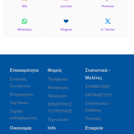
RSS
youtube
Pinterest
WhatsApp
Telegram
X / Twitter
Επικαιρότητα
Φορείς
Στατιστικά –
Μελέτες
Επιλογές
Περιφέρεια
Συντακτών
ΣΥΜΒΟΥΛΕΣ
Μεταφορές
Επιχειρήσεις
ΕΚΠΑΙΔΕΥΣΗ
Πρόσωπα
Top News
Εκδηλώσεις /
ΘΕΜΑΤΙΚΟΣ
Εκθέσεις
Σημεία
ΤΟΥΡΙΣΜΟΣ
ενδιαφέροντος
Πολιτική
Τεχνολογία
Οικονομία
Info
Εταιρεία