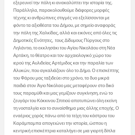
εξερευνεί την πόλη κι ανακαλύπτει την ιστορία της.
Παράλληλα, παρακολουθούμε διάφορες μορφές
τέχνης κι ανθρώπινες στιγμές να εξελίσσονται με
φόντο τα αξιοθέατα του Δήμου, με σημείο αναφοράς
την πόλη της Χαλκίδας, αλλά και εικόνες από όλες τις
Δημοτικές Ενότητες, τους Δίδυμους Πύργους στο
Ληλάντιο, το εκκλησάκι του Αγίου Νικολάου στη Νέα
Αρτάκη, το θέατρο και τον αρχαιολογικό χώρο του
ιερού της Αυλιδείας Αρτέμιδος και την παραλία των
Αλυκών, που αγκαλιάζουν όλο το Δήμο. Ο επισκέπτης
του Φάρου μας ταξιδεύει στο χρόνο, τα δυο μικρά
παιδιά στον Άγιο Νικόλαο μας μεταφέρουν στο δικό
τους παραμύθι και μας γεμίζουν συγκίνηση, ενώ το
ζευγάρι του Κόκκινου Σπιτιού αποτυπώνει όλη εκείνη
τη νοσταλγία και το συναίσθημα μιας άλλης εποχής. Ο
εναέριος χορός πάνω από τα τείχη του κάστρου του
Καράμπαμπα απογειώνει την ιστορία, ώσπου η
κεντρική επισκέπτρια καταλήγει σε μια γιορτή δίπλα