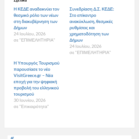
Σχετικά
Η ΚΕΔΕ αναδεικνύει τον
Συνεδρίαση Δ.Σ. ΚΕΔΕ:
θεσμικό ρόλο των νέων
Στο επίκεντρο
στη διακυβέρνηση των
ανακύκλωση, θεσμικές
Δήμων
ρυθμίσεις και
24 Ιουλίου, 2026
χρηματοδότηση των
σε "ΕΠΙΜΕΛΗΤΗΡΙΑ"
Δήμων
24 Ιουλίου, 2026
σε "ΕΠΙΜΕΛΗΤΗΡΙΑ"
Η Υπουργός Τουρισμού
παρουσίασε το νέο
VisitGreece.gr – Νέα
εποχή για την ψηφιακή
προβολή του ελληνικού
τουρισμού
30 Ιουνίου, 2026
σε "Επικαιρότητα"