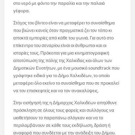
στο νερό με φόντο την παραλία και την παλαιά
γέφυρα.
Στόχος του βίντεο είναι να μεταφέρει το συναίσθημα
που βιώνει κανείς όταν πραγματικά ζει τον τόπο κι
αποκτά εμπειρίες από κάθε του γωνιά. Για αυτό στο
επίκεντρο του σεναρίου είναι οι άνθρωποι και οι
ιστορίες τους. Πρόκειται για μια κινηματογραφική
αποτύπωση της πόλης της Χαλκίδας και όλων των
Δημοτικών Ενοτήτων, με ένα μουσικό soundtrack που
γράφτηκε ειδικά για το Δήμο Χαλκιδέων, το οποίο
μεταφέρει όλο εκείνο το συναίσθημα που σε προκαλεί
να τον επισκεφτείς και να τον ανακαλύψεις.
Στην εισήγησή της η Δήμαρχος Χαλκιδέων απηύθυνε
πρόσκληση σε όλους τους φορείς και συλλόγους να
υιοθετήσουν το παραπάνω σλόγκαν και να το
περιλαμβάνουν σε κάθε τους εκδήλωση, δράση ή
αναφορά που συνδέεται με την ανάδειξη του Δήμου.