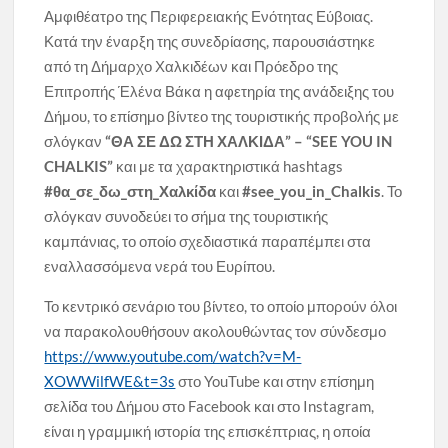
Αμφιθέατρο της Περιφερειακής Ενότητας Εύβοιας.
Κατά την έναρξη της συνεδρίασης, παρουσιάστηκε
από τη Δήμαρχο Χαλκιδέων και Πρόεδρο της
Επιτροπής Έλένα Βάκα η αφετηρία της ανάδειξης του
Δήμου, το επίσημο βίντεο της τουριστικής προβολής με
σλόγκαν
“ΘΑ ΣΕ ΔΩ ΣΤΗ ΧΑΛΚΙΔΑ” – “
SEE YOU IN
CHALKIS”
και με τα χαρακτηριστικά hashtags
#
θα_σε_δω_στη_Χαλκίδα
και
#
see_you_in_Chalkis
. Το
σλόγκαν συνοδεύει το σήμα της τουριστικής
καμπάνιας, το οποίο σχεδιαστικά παραπέμπει στα
εναλλασσόμενα νερά του Ευρίπου.
Το κεντρικό σενάριο του βίντεο, το οποίο μπορούν όλοι
να παρακολουθήσουν ακολουθώντας τον σύνδεσμο
https://www.youtube.com/watch?v=M-
XOWWilfWE&t=3s
στο YouTube και στην επίσημη
σελίδα του Δήμου στο Facebook και στο Instagram,
είναι η γραμμική ιστορία της επισκέπτριας, η οποία