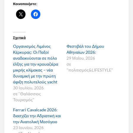
Κοινοποιήστε:
Σχετικά
Οργανισμός Λιμένος
Φεστιβάλ του Δήμου
Κέρκυρας: Οι Παξοί
Αθηναίων 2026:
αναδεικνύονται σε πόλο
29 Μαΐου, 2026
έλξης για την κρουαζιέρα
σε
μικρής κλίμακας – νέα
"πολιτισμός&LIFESTYLE"
δυναμική με την πρώτη
άφιξη πολυτελούς yacht
30 Ιουλίου, 2026
σε "Θαλάσσιος
Τουρισμός"
Ferrari Cavalcade 2026:
διασχίζει την Αδριατική και
την Ανατολική Μεσόγειο
23 Ιουνίου, 2026