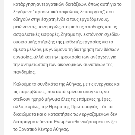
κατάργηση αντεργατικών διατάξεων, όπως αυτή για το
λεγόμενο “προσωπικό ασφαλούς λειτουργίας”, που
οδηγούν στην έσχατη ένδεια τους εργαζόμενους,
μειώνοντας μονομερώς στο μισό τις αποδοχές και τις
ασφαλιστικές εισφορές. Ζητάμε την εκπόνηση σχεδίου
ουσιαστικής στήριξης της μισθωτής εργασίας για το
άμεσο μέλλον, με γνώμονα τη διατήρηση των θέσεων
εργασίας, αλλά και την προστασία των ανέργων, για
την αντιμετώπιση των οικονομικών συνεπειών της
πανδημίας.
Καλούμε τα συνδικάτα της Αθήνας, με τις ενέργειες και
τις παρεμβάσεις, που αυτά κρίνουν αναγκαία, να
στείλουν ηχηρό μήνυμα όλες τις επόμενες ημέρες,
αλλά, κυρίως, την Ημέρα της Πρωτομαγιάς – ότι τα
δικαιώματα και οι κατακτήσεις των εργαζομένων δεν
διαπραγματεύονται. Ενωμένοι θα νικήσουμε» τονίζει
το Εργατικό Κέντρο Αθήνας.