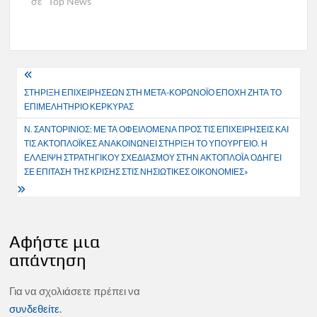
σε "Top News"
Πλοήγηση
ΣΤΗΡΙΞΗ ΕΠΙΧΕΙΡΗΣΕΩΝ ΣΤΗ ΜΕΤΑ-ΚΟΡΩΝΟΪΟ ΕΠΟΧΗ ΖΗΤΑ ΤΟ
άρθρων
ΕΠΙΜΕΛΗΤΗΡΙΟ ΚΕΡΚΥΡΑΣ
Ν. ΣΑΝΤΟΡΙΝΙΟΣ: ΜΕ ΤΑ ΟΦΕΙΛΟΜΕΝΑ ΠΡΟΣ ΤΙΣ ΕΠΙΧΕΙΡΗΣΕΙΣ ΚΑΙ
ΤΙΣ ΑΚΤΟΠΛΟΪΚΕΣ ΑΝΑΚΟΙΝΩΝΕΙ ΣΤΗΡΙΞΗ ΤΟ ΥΠΟΥΡΓΕΙΟ. Η
ΕΛΛΕΙΨΗ ΣΤΡΑΤΗΓΙΚΟΥ ΣΧΕΔΙΑΣΜΟΥ ΣΤΗΝ ΑΚΤΟΠΛΟΪΑ ΟΔΗΓΕΙ
ΣΕ ΕΠΙΤΑΣΗ ΤΗΣ ΚΡΙΣΗΣ ΣΤΙΣ ΝΗΣΙΩΤΙΚΕΣ ΟΙΚΟΝΟΜΙΕΣ»
Αφήστε μια
απάντηση
Για να σχολιάσετε πρέπει να
συνδεθείτε
.