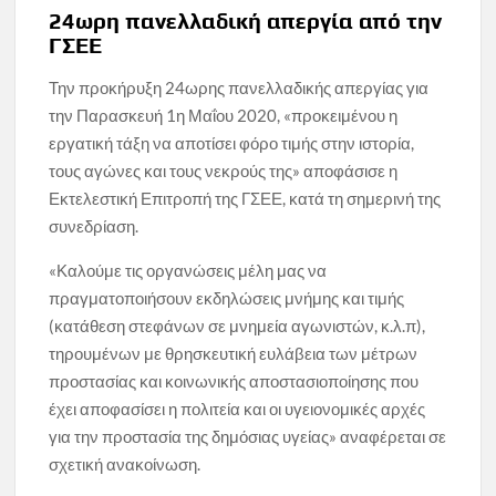
24ωρη πανελλαδική απεργία από την
ΓΣΕΕ
Την προκήρυξη 24ωρης πανελλαδικής απεργίας για
την Παρασκευή 1η Μαΐου 2020, «προκειμένου η
εργατική τάξη να αποτίσει φόρο τιμής στην ιστορία,
τους αγώνες και τους νεκρούς της» αποφάσισε η
Εκτελεστική Επιτροπή της ΓΣΕΕ, κατά τη σημερινή της
συνεδρίαση.
«Καλούμε τις οργανώσεις μέλη μας να
πραγματοποιήσουν εκδηλώσεις μνήμης και τιμής
(κατάθεση στεφάνων σε μνημεία αγωνιστών, κ.λ.π),
τηρουμένων με θρησκευτική ευλάβεια των μέτρων
προστασίας και κοινωνικής αποστασιοποίησης που
έχει αποφασίσει η πολιτεία και οι υγειονομικές αρχές
για την προστασία της δημόσιας υγείας» αναφέρεται σε
σχετική ανακοίνωση.