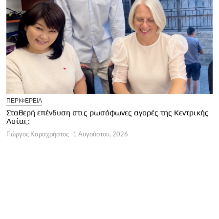
U
ΠΕΡΙΦΕΡΕΙΑ
Κ
Σταθερή επένδυση στις ρωσόφωνες αγορές της Κεντρικής
φ
Ασίας:
Γ
Γιώργος Καραχρήστος
1 Αυγούστου, 2026