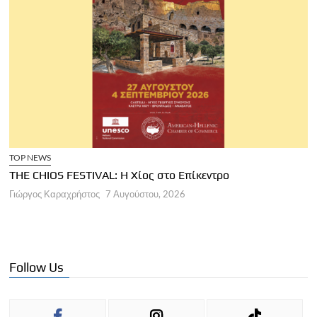
TOP NEWS
THE CHIOS FESTIVAL: Η Χίος στο Επίκεντρο
Α
Γιώργος Καραχρήστος
7 Αυγούστου, 2026
Π
Γ
Follow Us