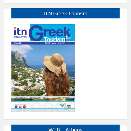
ITN Greek Tourism
WTG – Athens