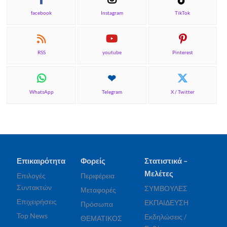
facebook
Instagram
TikTok
RSS
youtube
Pinterest
WhatsApp
Telegram
X / Twitter
Επικαιρότητα
Φορείς
Στατιστικά –
Μελέτες
Επιλογές
Περιφέρεια
Συντακτών
ΣΥΜΒΟΥΛΕΣ
Μεταφορές
Επιχειρήσεις
ΕΚΠΑΙΔΕΥΣΗ
Πρόσωπα
Top News
Εκδηλώσεις /
ΘΕΜΑΤΙΚΟΣ