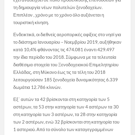
τη δημιουργία νέων πολυτελών ξενοδοχείων.
Επιπλέον , χρόνο με το χρόνο όλο αυξάνεται η
τουριστική κίνηση.
Ενδεικτικά, οι διεθνείς αεροπορικές αφίξεις στο νησί για
το διάστημα Ιανουαρίου – Νοεμβρίου 2019, αυξήθηκαν
κατά 10,4% φθάνοντας τις 474.081 έναντι 429.497
την ίδια περίοδο του 2018. Σύμφωνα με τα τελευταία
διαθέσιμα στοιχεία του Ξενοδοχειακού Επιμελητηρίου
Ελλάδας, στη Μύκονο έως τις τα τέλη του 2018
λειτουργούσαν 185 ξενοδοχεία δυναμικότητας 6.339
δωμάτια 12.786 κλινών.
Εξ΄ αυτών τα 42 βρίσκονται στη κατηγορία των 5
αστέρων, τα 53 στην κατηγορία των 4 αστέρων τα 30
στη κατηγορία των 3 αστέρων, τα 28 στην κατηγορία
των 2 αστέρων, ενώ 32 βρίσκονται στη κατηγορία του
1 αστεριού. Από το σύνολο των καταγεγραμμένων