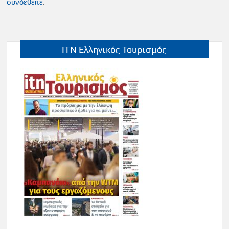
συνδεθείτε
.
ITN Ελληνικός Τουρισμός