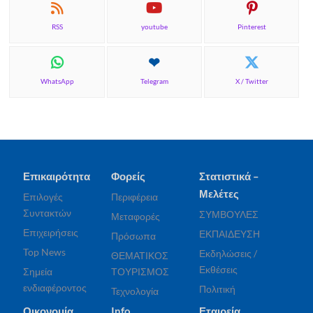
RSS
youtube
Pinterest
WhatsApp
Telegram
X / Twitter
Επικαιρότητα
Φορείς
Στατιστικά –
Μελέτες
Επιλογές
Περιφέρεια
Συντακτών
ΣΥΜΒΟΥΛΕΣ
Μεταφορές
Επιχειρήσεις
ΕΚΠΑΙΔΕΥΣΗ
Πρόσωπα
Top News
Εκδηλώσεις /
ΘΕΜΑΤΙΚΟΣ
Εκθέσεις
Σημεία
ΤΟΥΡΙΣΜΟΣ
ενδιαφέροντος
Πολιτική
Τεχνολογία
Οικονομία
Info
Εταιρεία