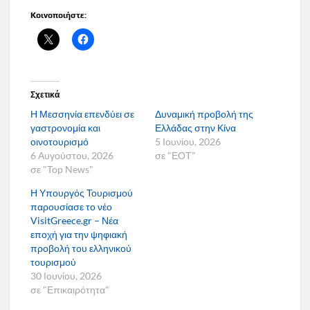
Κοινοποιήστε:
Σχετικά
Η Μεσσηνία επενδύει σε
Δυναμική προβολή της
γαστρονομία και
Ελλάδας στην Κίνα
οινοτουρισμό
5 Ιουνίου, 2026
6 Αυγούστου, 2026
σε "ΕΟΤ"
σε "Top News"
Η Υπουργός Τουρισμού
παρουσίασε το νέο
VisitGreece.gr – Νέα
εποχή για την ψηφιακή
προβολή του ελληνικού
τουρισμού
30 Ιουνίου, 2026
σε "Επικαιρότητα"