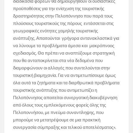
διαδικασία φορέων θα δημιουργηθούν οι ουσιαστικές
προϋποθέσεις για την ενίσχυση της τουριστικής
δραστηριότητας στην Πελοπόννησο που παρά τους
πλούσιους τουριστικούς της πόρους εντάσσεται στις
γεωγραφικές ενότητες χαμηλής τουριστικής
ανάπτυξης. Απαιτούνται γρήγορα αντανακλαστικά για
να λύνουμε τα προβλήματα άμεσα και μακρόπνοος
σχεδιασμός. Θα πρέπει να αναπτύξουμε στρατηγική
που θα ανταποκρίνεται στα νέα δεδομένα που
διαμορφώνουν οι αλλαγές που συντελούνται στην
τουριστική βιομηχανία. Για να αντιμετωπίσουμε όμως
όλα αυτά τα ζητήματα και τα διαρθρωτικά προβλήματα
τουριστικής ανάπτυξης που αντιμετωπίζει η
Πελοπόννησος απαιτείται συνεργατική διακυβέρνηση
από όλους τους εμπλεκόμενους φορείς όλης της
Πελοποννήσου, με πνεύμα συναντίληψης, που
μπορούμε να μετατρέψουμε σε μια πρακτική
συνεργασία σύμπραξης και τελικού αποτελέσματος».