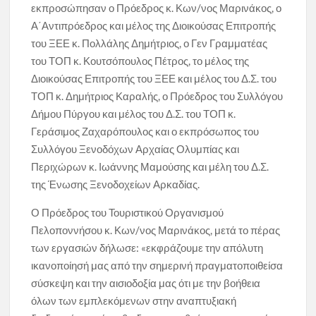
εκπροσώπησαν ο Πρόεδρος κ. Κων/νος Μαρινάκος, ο
Α΄Αντιπρόεδρος και μέλος της Διοικούσας Επιτροπής
του ΞΕΕ κ. Πολλάλης Δημήτριος, ο Γεν Γραμματέας
του ΤΟΠ κ. Κουτσόπουλος Πέτρος, το μέλος της
Διοικούσας Επιτροπής του ΞΕΕ και μέλος του Δ.Σ. του
ΤΟΠ κ. Δημήτριος Καραλής, ο Πρόεδρος του Συλλόγου
Δήμου Πύργου και μέλος του Δ.Σ. του ΤΟΠ κ.
Γεράσιμος Ζαχαρόπουλος και ο εκπρόσωπος του
Συλλόγου Ξενοδόχων Αρχαίας Ολυμπίας και
Περιχώρων κ. Ιωάννης Μαμούσης και μέλη του Δ.Σ.
της Ένωσης Ξενοδοχείων Αρκαδίας.
Ο Πρόεδρος του Τουριστικού Οργανισμού
Πελοποννήσου κ. Κων/νος Μαρινάκος, μετά το πέρας
των εργασιών δήλωσε: «εκφράζουμε την απόλυτη
ικανοποίησή μας από την σημερινή πραγματοποιθείσα
σύσκεψη και την αισιοδοξία μας ότι με την βοήθεια
όλων των εμπλεκόμενων στην αναπτυξιακή