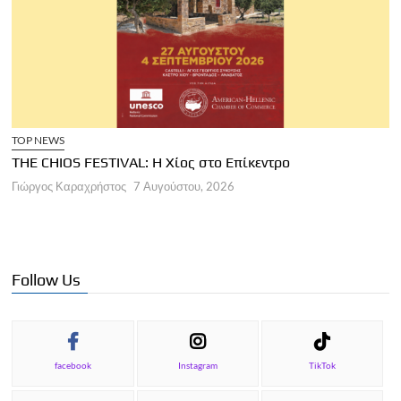
TOP NEWS
THE CHIOS FESTIVAL: Η Χίος στο Επίκεντρο
Α
Γιώργος Καραχρήστος
7 Αυγούστου, 2026
Π
Γ
Follow Us
facebook
Instagram
TikTok