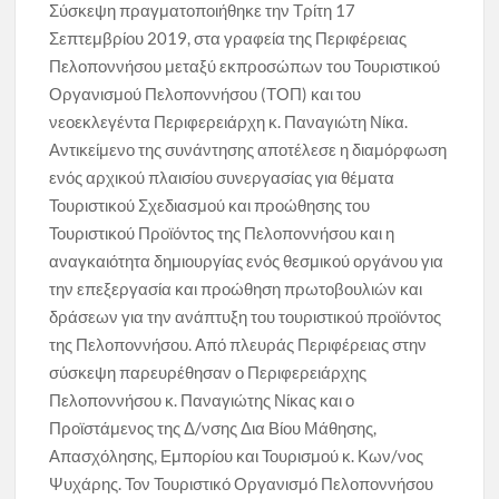
Σύσκεψη πραγματοποιήθηκε την Τρίτη 17
Σεπτεμβρίου 2019, στα γραφεία της Περιφέρειας
Πελοποννήσου μεταξύ εκπροσώπων του Τουριστικού
Οργανισμού Πελοποννήσου (ΤΟΠ) και του
νεοεκλεγέντα Περιφερειάρχη κ. Παναγιώτη Νίκα.
Αντικείμενο της συνάντησης αποτέλεσε η διαμόρφωση
ενός αρχικού πλαισίου συνεργασίας για θέματα
Τουριστικού Σχεδιασμού και προώθησης του
Τουριστικού Προϊόντος της Πελοποννήσου και η
αναγκαιότητα δημιουργίας ενός θεσμικού οργάνου για
την επεξεργασία και προώθηση πρωτοβουλιών και
δράσεων για την ανάπτυξη του τουριστικού προϊόντος
της Πελοποννήσου. Από πλευράς Περιφέρειας στην
σύσκεψη παρευρέθησαν ο Περιφερειάρχης
Πελοποννήσου κ. Παναγιώτης Νίκας και ο
Προϊστάμενος της Δ/νσης Δια Βίου Μάθησης,
Απασχόλησης, Εμπορίου και Τουρισμού κ. Κων/νος
Ψυχάρης. Τον Τουριστικό Οργανισμό Πελοποννήσου