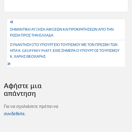
Πλοήγηση
ΣΗΜΑΝΤΙΚΗ ΑΥΞΗΣΗ ΑΦΙΞΕΩΝ ΚΑΙ ΠΡΟΚΡΑΤΗΣΕΩΝ ΑΠΟ ΤΗΝ
άρθρων
ΡΩΣΙΑ ΠΡΟΣ ΤΗΝ ΕΛΛΑΔΑ
ΣΥΝΑΝΤΗΣΗ ΣΤΟ ΥΠΟΥΡΓΕΙΟ ΤΟΥΡΙΣΜΟΥ ΜΕ ΤΟΝ ΠΡΕΣΒΗ ΤΩΝ
ΗΠΑ Κ. GEOFFREY PYATT, ΕΙΧΕ ΣΗΜΕΡΑ Ο ΥΠΟΥΡΓΟΣ ΤΟΥΡΙΣΜΟΥ
Κ. ΧΑΡΗΣ ΘΕΟΧΑΡΗΣ
Αφήστε μια
απάντηση
Για να σχολιάσετε πρέπει να
συνδεθείτε
.