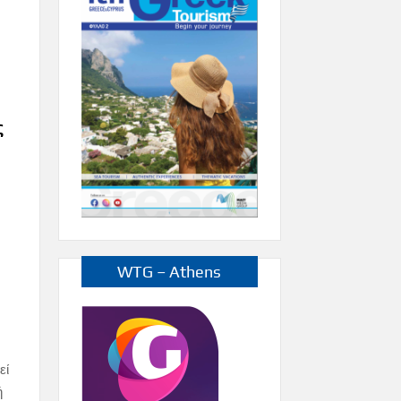
ς
WTG – Athens
εί
ή