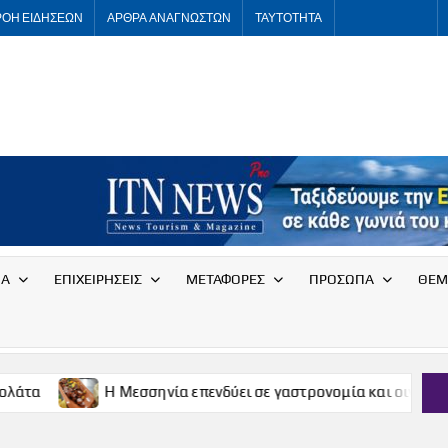
ΡΟΗ ΕΙΔΗΣΕΩΝ
ΑΡΘΡΑ ΑΝΑΓΝΩΣΤΩΝ
ΤΑΥΤΟΤΗΤΑ
ITNNEWS
International
Tourism
News
ΙΑ
ΕΠΙΧΕΙΡΗΣΕΙΣ
ΜΕΤΑΦΟΡΕΣ
ΠΡΟΣΩΠΑ
ΘΕΜ
Η Μεσσηνία επενδύει σε γαστρονομία και οινοτουρισμό