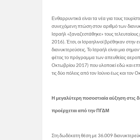
Ενθαρρυντικά είναι τα νέα για τους τουρίστ
συνεχόμενη πτώση στον αριθμό των διανυκ
Ισραήλ «ξαναζεστάθηκε» τους τελευταίους
2016). Έτσι, οι Ισραηλινοί βρέθηκαν στην 
διανυκτερεύσεις. Το Ισραήλ είναι μια σημαν
φέτος το πρόγραμμα των απευθείας αεροπο
Οκτωβρίου 2017) που υλοποιεί εδώ και επτά
τις δύο πόλεις από τον Ιούνιο έως και τον 
Η μεγαλύτερη ποσοστιαία αύξηση στις δ
προέρχεται από την ΠΓΔΜ
Στη δωδέκατη θέση με 36.009 διανυκτερεύ