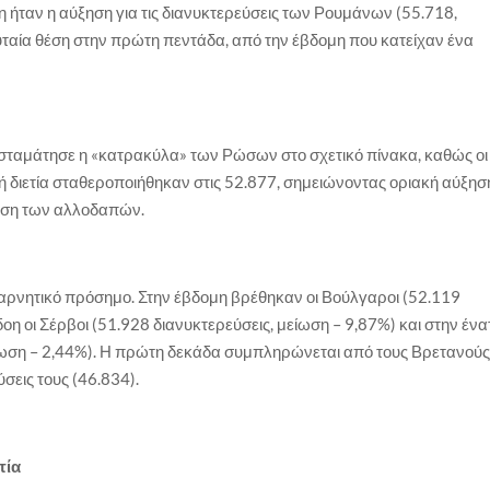
 ήταν η αύξηση για τις διανυκτερεύσεις των Ρουμάνων (55.718,
υταία θέση στην πρώτη πεντάδα, από την έβδομη που κατείχαν ένα
α σταμάτησε η «κατρακύλα» των Ρώσων στο σχετικό πίνακα, καθώς οι
κή διετία σταθεροποιήθηκαν στις 52.877, σημειώνοντας οριακή αύξησ
θέση των αλλοδαπών.
ν αρνητικό πρόσημο. Στην έβδομη βρέθηκαν οι Βούλγαροι (52.119
δοη οι Σέρβοι (51.928 διανυκτερεύσεις, μείωση – 9,87%) και στην ένα
μείωση – 2,44%). Η πρώτη δεκάδα συμπληρώνεται από τους Βρετανού
σεις τους (46.834).
τία