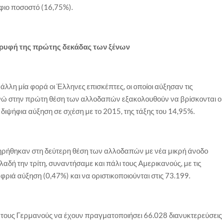
ήφιο ποσοστό (16,75%).
κορυφή της πρώτης δεκάδας των ξένων
λλη μία φορά οι Έλληνες επισκέπτες, οι οποίοι αύξησαν τις
ενώ στην πρώτη θέση των αλλοδαπών εξακολουθούν να βρίσκονται ο
 διψήφια αύξηση σε σχέση με το 2015, της τάξης του 14,95%.
ατηρήθηκαν στη δεύτερη θέση των αλλοδαπών με νέα μικρή άνοδο
ηλαδή την τρίτη, συναντήσαμε και πάλι τους Αμερικανούς, με τις
ριά αύξηση (0,47%) και να οριστικοποιούνται στις 73.199.
 με τους Γερμανούς να έχουν πραγματοποιήσει 66.028 διανυκτερεύσει