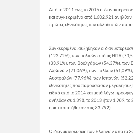
Από το 2011 έως το 2016 οι διανυκτερεύσ
και συγκεκριμένα από 1.602.921 ανήλθαν σε
πρώτες εθνικότητες των αλλοδαπών παρουσ
Συγκεκριμένα, αυξήθηκαν οι διανυκτερεύσ
(123,72%), των πολιτών από τις ΗΠΑ (73
(33,91%), των Βουλγάρων (54,37%), των Σ
Αλβανών (21,06%), των Γάλλων (61,09%),
Αυστραλών (77,96%), των Ισπανών (52,22
εθνικότητες που παρουσίασαν μεγάλη αύξησ
ειδικά από το 2014 και μετά λόγω προσφυγι
ανήλθαν σε 1.398, το 2013 ήταν 1.989, το
οριστικοποιήθηκαν στις 33.792).
Οι διανυκτερεύσεις των Ελλήνων από το 20