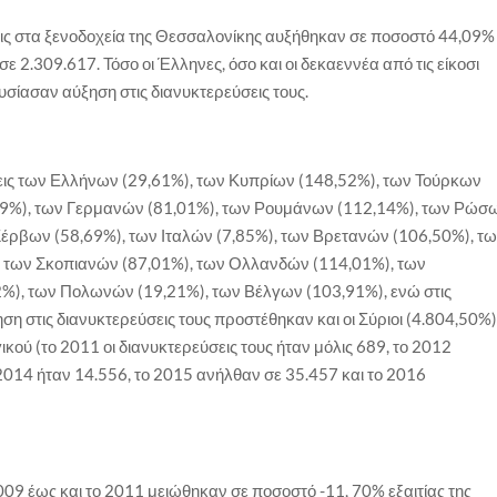
εις στα ξενοδοχεία της Θεσσαλονίκης αυξήθηκαν σε ποσοστό 44,09%
 2.309.617. Τόσο οι Έλληνες, όσο και οι δεκαεννέα από τις είκοσι
ίασαν αύξηση στις διανυκτερεύσεις τους.
εις των Ελλήνων (29,61%), των Κυπρίων (148,52%), των Τούρκων
,59%), των Γερμανών (81,01%), των Ρουμάνων (112,14%), των Ρώσ
έρβων (58,69%), των Ιταλών (7,85%), των Βρετανών (106,50%), τ
 των Σκοπιανών (87,01%), των Ολλανδών (114,01%), των
%), των Πολωνών (19,21%), των Βέλγων (103,91%), ενώ στις
η στις διανυκτερεύσεις τους προστέθηκαν και οι Σύριοι (4.804,50%)
κού (το 2011 οι διανυκτερεύσεις τους ήταν μόλις 689, το 2012
 2014 ήταν 14.556, το 2015 ανήλθαν σε 35.457 και το 2016
09 έως και το 2011 μειώθηκαν σε ποσοστό -11, 70% εξαιτίας της