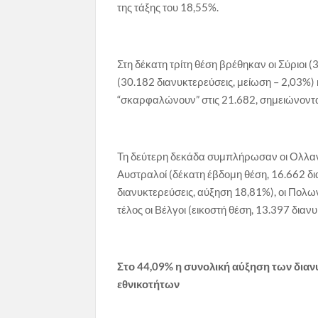
της τάξης του 18,55%.
Στη δέκατη τρίτη θέση βρέθηκαν οι Σύριοι (
(30.182 διανυκτερεύσεις, μείωση – 2,03%) κ
“σκαρφαλώνουν” στις 21.682, σημειώνοντ
Τη δεύτερη δεκάδα συμπλήρωσαν οι Ολλανδο
Αυστραλοί (δέκατη έβδομη θέση, 16.662 δια
διανυκτερεύσεις, αύξηση 18,81%), οι Πολων
τέλος οι Βέλγοι (εικοστή θέση, 13.397 διαν
Στο 44,09% η συνολική αύξηση των διαν
εθνικοτήτων